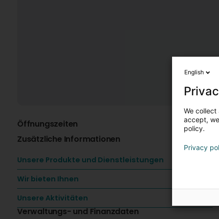
English
Privac
We collect 
accept, we'
Öffnungszeiten
K
policy.
Zusätzliche Informationen
Privacy po
Unsere Produkte und Dienstleistungen
Wir bieten Ihnen
Unsere Aktivitäten
Verwaltungs- und Finanzdaten