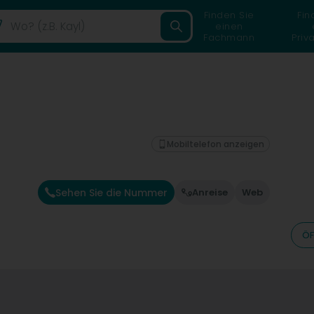
Finden Sie
Fin
einen
Fachmann
Priv
Mobiltelefon anzeigen
Sehen Sie die Nummer
Anreise
Web
ÖF