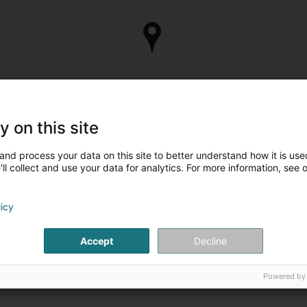
y on this site
and process your data on this site to better understand how it is used
ll collect and use your data for analytics. For more information, see 
ontaktpersonen
licy
Frau Patricia
Theissen
Accept
Decline
Psychomotricienne
Powered by