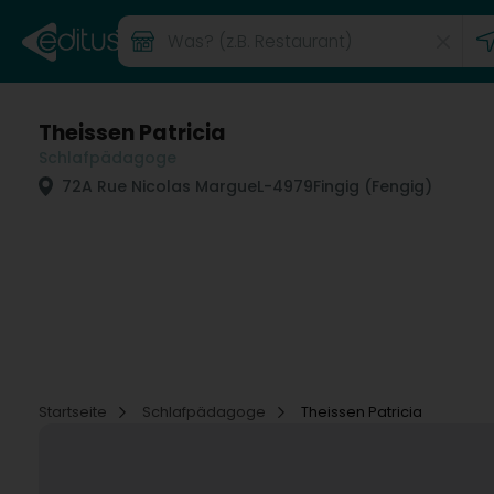
Theissen Patricia
Schlafpädagoge
72A Rue Nicolas Margue
L-4979
Fingig (Fengig)
Startseite
Schlafpädagoge
Theissen Patricia