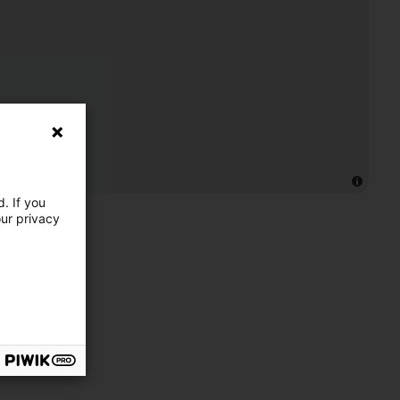
. If you
our privacy