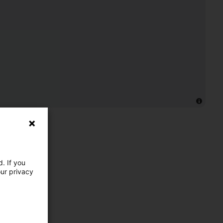
. If you
our privacy