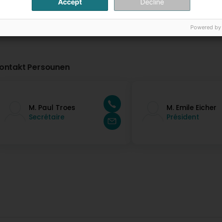
Accept
Decline
Powered by
ontakt Persounen
M. Paul Troes
M. Emile Eicher
Secrétaire
Président