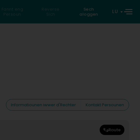
Fannt eng
Reverse
Sech
LU
Persoun
Sich
aloggen
Informatiounen iwwer d'Rechter
Kontakt Persounen
Route