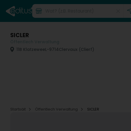
SICLER
Öffentlech Verwaltung
11B Klatzewee
L-9714
Clervaux (Clierf)
Startsäit
Öffentlech Verwaltung
SICLER