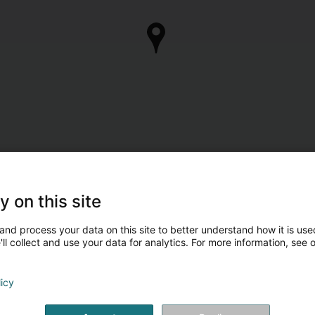
y on this site
and process your data on this site to better understand how it is used
ll collect and use your data for analytics. For more information, see 
licy