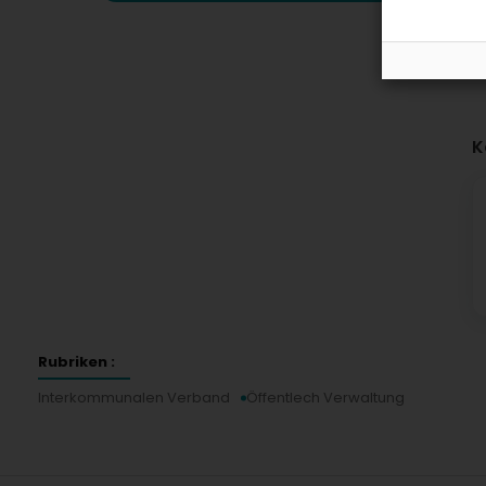
K
Rubriken :
Interkommunalen Verband
Öffentlech Verwaltung