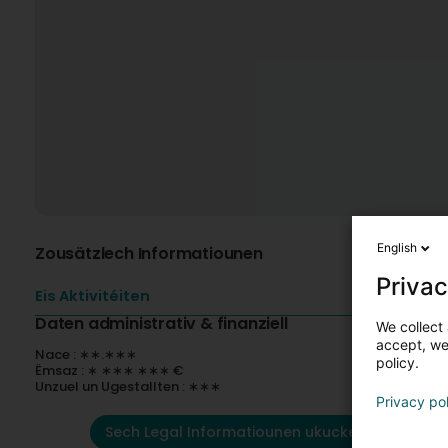
English
Zousätzlech Informatiounen
Privac
Eis Aktivitéiten
Daten administrativ & finanziell
We collect 
accept, we'
Nace : ∗∗.∗∗∗
policy.
Ëmsaz : ∗ ∗∗∗ ∗∗∗ €
Unzuel un Ugestallten : ∗∗∗
Privacy po
Sech Legal Informatiounen ukucken