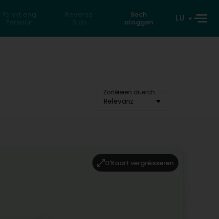
Fannt eng
Reverse
Sech
LU
Persoun
Sich
aloggen
Zortéieren duerch
Relevanz
D'Kaart vergréisseren