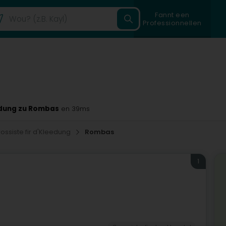
Fannt een
Professionnellen
eedung zu Rombas
en 39ms
rossiste fir d'Kleedung
Rombas
1