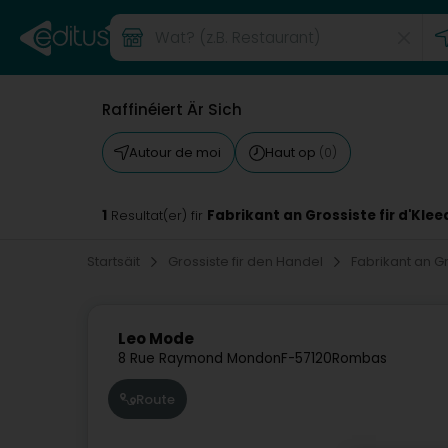
Raffinéiert Är Sich
Autour de moi
Haut op
(0)
1
Fabrikant an Grossiste fir d'Kl
Resultat(er) fir
Startsäit
Grossiste fir den Handel
Fabrikant an G
Leo Mode
8 Rue Raymond Mondon
F-57120
Rombas
Route