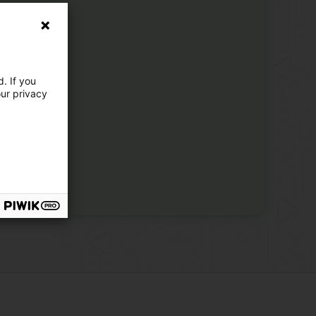
. If you
our privacy