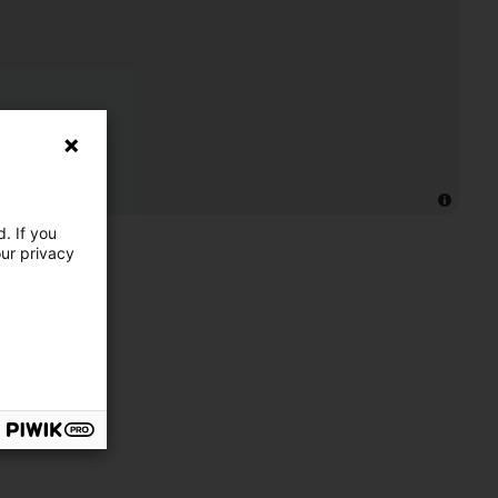
. If you
our privacy