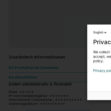
English
Privac
We collect 
Zousätzlech Informatiounen
accept, we'
policy.
Eis Produkter an Zerwisser
Privacy po
Eis Aktivitéiten
Daten administrativ & finanziell
Nace : ∗∗.∗∗∗
N° vum Handelsregister : ∗∗∗∗∗∗∗
International TVAsnummer : ∗∗∗∗∗∗∗∗∗∗
Grënnungsdatum : ∗∗/∗∗/∗∗∗∗