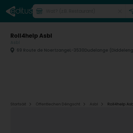
Roll4help Asbl
Asbl
69 Route de Noertzange
L-3530
Dudelange (Diddeleng
Startsäit
Öffentlechen Déngscht
Asbl
Roll4help Asb