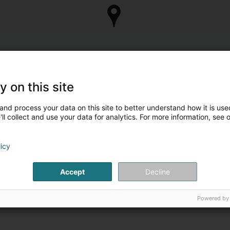
y on this site
and process your data on this site to better understand how it is used
ll collect and use your data for analytics. For more information, see 
licy
Accept
Decline
Powered by