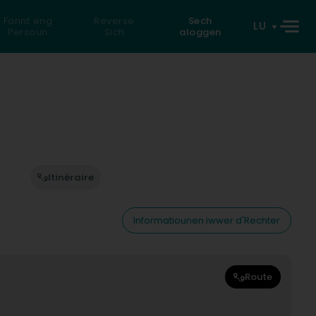
Fannt eng
Reverse
Sech
LU
Persoun
Sich
aloggen
Itinéraire
Informatiounen iwwer d'Rechter
Route