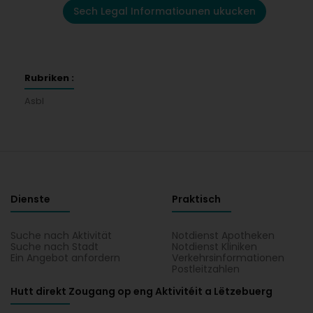
Sech Legal Informatiounen ukucken
Rubriken :
Asbl
Dienste
Praktisch
Suche nach Aktivität
Notdienst Apotheken
Suche nach Stadt
Notdienst Kliniken
Ein Angebot anfordern
Verkehrsinformationen
Postleitzahlen
Hutt direkt Zougang op eng Aktivitéit a Lëtzebuerg