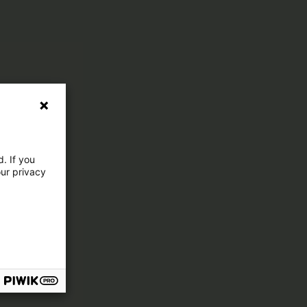
. If you
our privacy