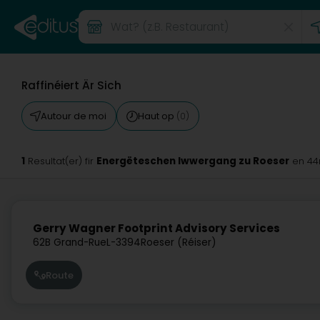
Raffinéiert Är Sich
Autour de moi
Haut op
(0)
1
Energëteschen Iwwergang zu Roeser
Resultat(er) fir
en 4
Gerry Wagner Footprint Advisory Services
62B Grand-Rue
L-3394
Roeser (Réiser)
Route