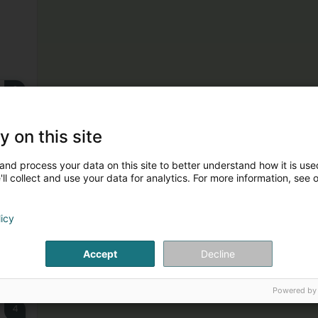
2
y on this site
and process your data on this site to better understand how it is used
ll collect and use your data for analytics. For more information, see 
3
licy
Accept
Decline
Powered by
4