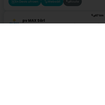
En Devis ufroen
Websäit
Route
67 km
pv MAX Sàrl
2 Am Hock
L-9991
Weiswampach (Wäiswampech)
En Devis ufroen
Websäit
Route
Dienste
Praktisch
Suche nach Aktivität
Notdienst Apotheken
Suche nach Stadt
Notdienst Kliniken
Ein Angebot anfordern
Verkehrsinformationen
Postleitzahlen
Hutt direkt Zougang op eng Aktivitéit a Lëtzebuerg
Administratioun an aaner Déngschtleeschtungen a Servicer
Hotel, Restaurant, Wiertschaft
Industrie
Kommunikatioun
Unterricht, Formatioun an Aarbecht
Wunnéng
1.0.2606.0809
C