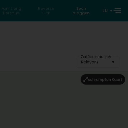
Fannt eng
Reverse
Sech
LU
Persoun
Sich
aloggen
Zortéieren duerch
Relevanz
schrumpfen Kaart