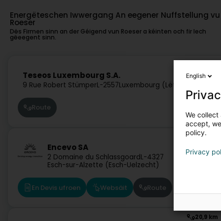
Energëteschen Iwwergang An eegener Nuffstellung vu
Roeser
Dës Firmen sinn an der Géigend vun Roeser a kéinten och fir Iech
gëeegent sinn.
4,8 km
Teseos Luxembourg S.A.
English
9 Rue Robert Stümper
L-2557
Luxembourg (Lëtzebuerg)
Privac
Route
We collect 
accept, we'
policy.
12,3 km
Encevo SA
Privacy po
2 Domaine du Schlassgoard
L-4327
Esch-sur-Alzette (Esch-Uelzecht)
En Devis ufroen
Websäit
Route
20,9 km