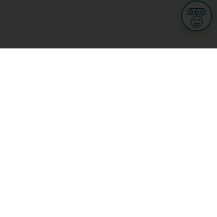
Informationen
Nutzungsbedingungen
Allgemeine Geschäftsbedingungen
Datenschutz
iness
Meine Rechte DSGVO
t
Cookies-Einstellungen
ionnellen
Garage, transport an mobilitéit
Handel
sondheet
Privatsecteur
Schéinheet, Sport a Wellness
ge
L-3670 Kayl