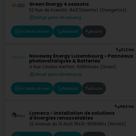
Green Energy 4 seasons
52 Rue de Koerich
L-8437
Steinfort (Stengefort)
Déngt ganz Lëtzebuerg
En Devis ufroen
Websäit
Route
21,2 km
Noveway Energy Luxembourg - Panneaux
photovoltaïques & Batteries
4 Rue Charles Kieffer
L-8389
Grass (Grass)
Déngt ganz Lëtzebuerg
En Devis ufroen
Websäit
Route
49,6 km
Lumeco - Installation de solutions
d'énergies renouvelables
22 Avenue du 31 Août 1942
L-9516
Wiltz (Wooltz)