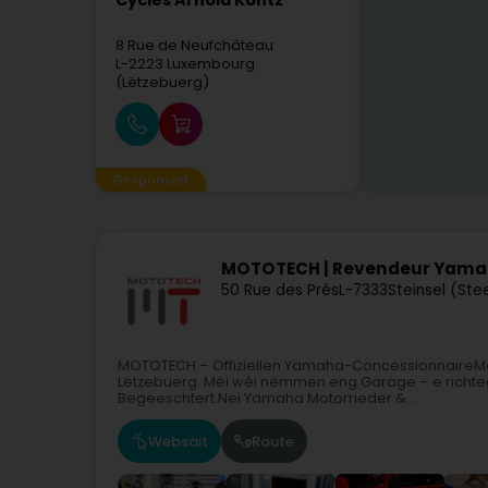
Cycles Arnold Kontz
8 Rue de Neufchâteau
L-2223
Luxembourg
(Lëtzebuerg)
Gesponsert
MOTOTECH | Revendeur Yam
50 Rue des Prés
L-7333
Steinsel (Ste
MOTOTECH – Offiziellen Yamaha-ConcessionnaireMa
Lëtzebuerg. Méi wéi nëmmen eng Garage – e richte
Begeeschtert.Nei Yamaha Motorrieder &...
Websäit
Route