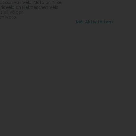
atioun vun Vëlo, Moto an Trike
ridvëlo an Elektreschen Vëlo
ziell Vëloen
en Moto
Méi Aktivitéiten