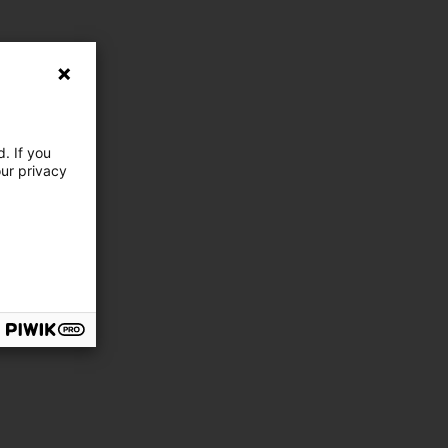
. If you
our privacy