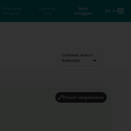
Fannt eng
Reverse
Sech
LU
Persoun
Sich
aloggen
Zortéieren duerch
Relevanz
D'Kaart vergréisseren