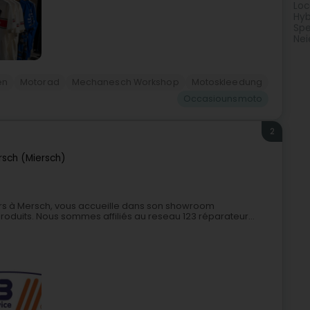
Loc
Hyb
Spe
Nei
en
Motorad
Mechanesch Workshop
Motoskleedung
Occasiounsmoto
2
sch (Miersch)
ers à Mersch, vous accueille dans son showroom
duits. Nous sommes affiliés au reseau 123 réparateur...