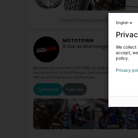
Veloen, Velomotoen, Motoen an Trike
English
Privac
MOTOTOWN
15 Rue de Noertzange
L-3860
Schiffl
We collect 
accept, we'
policy.
Bienvenue chez MOTOTOWN, le tout nouveau point d
Privacy po
accessoires à Schifflange.Que ce soit pour la route,
offres d’achat pour votre moto,...
Websäit
Route