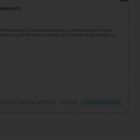
Minsbech)
 de féierende Concessionnairen zu Lëtzebuerg fir Vespa-,
äder aus. Eis Ambitioun ass et, all Chauffer eng modern a
lomotoen, Motoen an Triken
Scooter
Occasiounsmoto