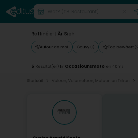
Raffinéiert Är Sich
Autour de moi
Gouvy
Top bewäert
(1)
(
5
Occasiounsmoto
Resultat(er) fir
en 40ms
Startsäit
Veloen, Velomotoen, Motoen an Triken