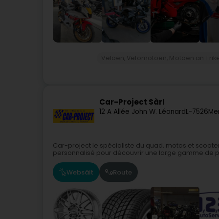
Veloen, Velomotoen, Motoen an Trik
Car-Project Sàrl
12 A Allée John W. Léonard
L-7526
Mer
Car-project le spécialiste du quad, motos et scoot
personnalisé pour découvrir une large gamme de pro
Websäit
Route