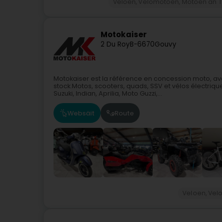
Veloen, Velomotoen, Motoen an T
Motokaiser
2 Du Roy
B-6670
Gouvy
Motokaiser est la référence en concession moto, ave
stock.Motos, scooters, quads, SSV et vélos électri
Suzuki, Indian, Aprilia, Moto Guzzi,...
Websäit
Route
Veloen, Vel