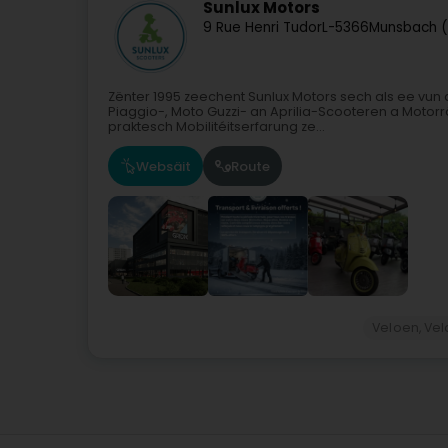
Sunlux Motors
9 Rue Henri Tudor
L-5366
Munsbach (
Zënter 1995 zeechent Sunlux Motors sech als ee vun
Piaggio-, Moto Guzzi- an Aprilia-Scooteren a Motorr
praktesch Mobilitéitserfarung ze...
Websäit
Route
Veloen, Ve