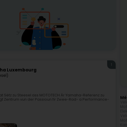
1
aha Luxembourg
esel)
t Sëtz zu Steesel ass MOTOTECH Är Yamaha-Referenz zu
Méi
gt Zentrum vun der Passioun fir Zwee-Rad- a Performance-
Vël
Mo
Ele
Vel
Mot
Kan