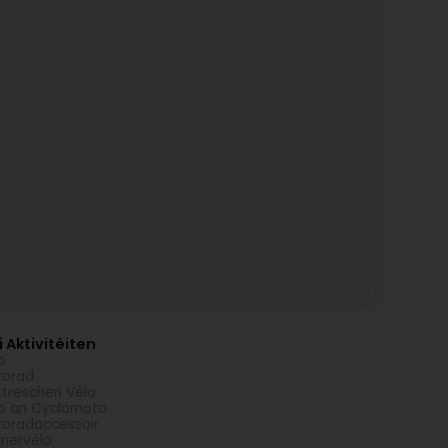
 Aktivitéiten
o
torad
ktreschen Vëlo
o an Cyclomoto
oradaccessoir
nervëlo