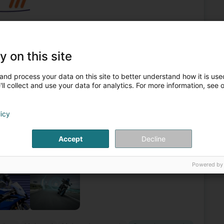
n
Quad
Auto Emgeréits
Motorad
Occasiounsmoto
y on this site
3
ange (Schëffleng)
and process your data on this site to better understand how it is used
ll collect and use your data for analytics. For more information, see 
e vente YAMAHA pour motos, quads, scooters et
licy
 le hors route ou pour la mobilité en agglomération, nos
Accept
Decline
Powered by