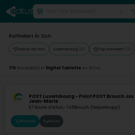
Raffinéiert Är Sich
Autour de moi
Luxembourg
Top bewäert
(18)
(12)
170
Digital Tablette
Resultat(er) fir
en 107ms
POST Luxembourg - Point POST Brouch Jos 
Jean-Marie
57 Route d'Arlon
L-7415
Brouch (Helperknapp)
Websäit
Route