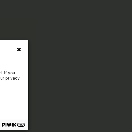
. If you
our privacy