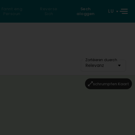
Fannt eng
Reverse
Sech
LU
Persoun
Sich
aloggen
Zortéieren duerch
Relevanz
schrumpfen Kaart