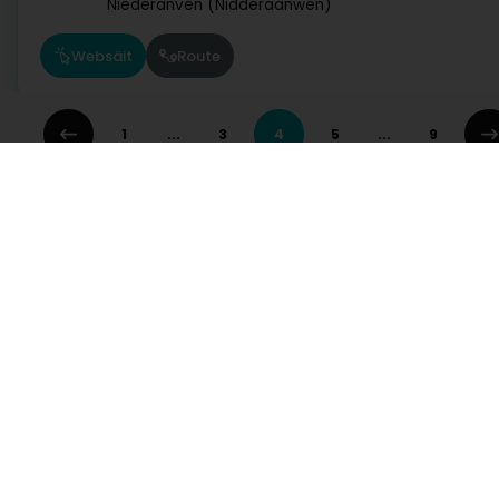
Niederanven (Nidderaanwen)
Websäit
Route
1
...
3
4
5
...
9
POST Luxembourg - Point POST Rumelang
De Rëmelenger Zeitungsbuttek
34 Grand-Rue
L-3730
Rumelange (Rëmeleng)
Websäit
Route
Dienste
Praktisch
POST Luxembourg - Point POST Redange
Suche nach Aktivität
Notdienst Apotheken
Suche nach Stadt
Notdienst Kliniken
Cactus
Ein Angebot anfordern
Verkehrsinformationen
37 Rue de la Piscine
L-8508
Postleitzahlen
Redange-sur-Attert (Réiden (Atert))
Hutt direkt Zougang op eng Aktivitéit a Lëtzebuerg
Websäit
Route
Administratioun an aaner Déngschtleeschtungen a Servicer
Hotel, Restaurant, Wiertschaft
Industrie
Kommunikatioun