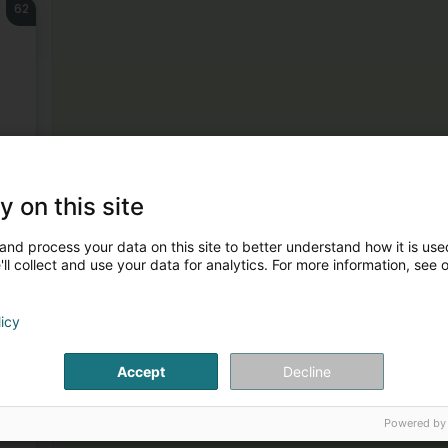
62
63
y on this site
and process your data on this site to better understand how it is used
ll collect and use your data for analytics. For more information, see 
licy
64
Accept
Decline
Powered by