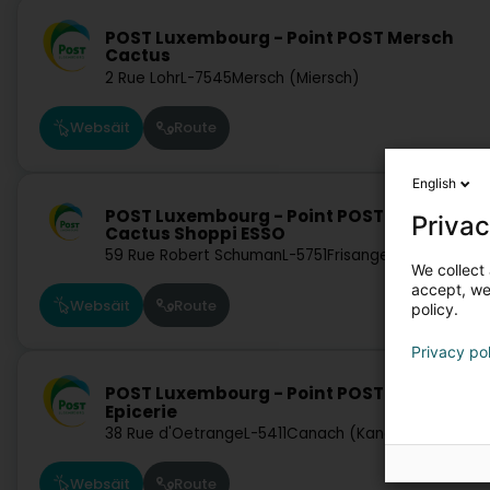
POST Luxembourg - Point POST Mersch
Cactus
2 Rue Lohr
L-7545
Mersch (Miersch)
Websäit
Route
English
POST Luxembourg - Point POST Frisange
Privac
Cactus Shoppi ESSO
59 Rue Robert Schuman
L-5751
Frisange (Fréiseng)
We collect 
accept, we'
Websäit
Route
policy.
Privacy po
POST Luxembourg - Point POST Canach
Epicerie
38 Rue d'Oetrange
L-5411
Canach (Kanech)
Websäit
Route