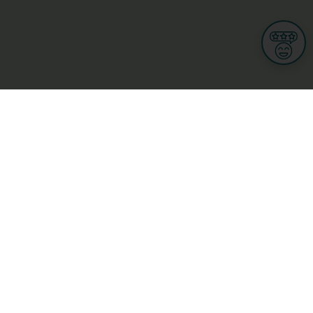
Informationen
Nutzungsbedingungen
Allgemeine Geschäftsbedingungen
Datenschutz
iness
Meine Rechte DSGVO
t
Cookies-Einstellungen
ionnellen
Garage, transport an mobilitéit
Handel
sondheet
Privatsecteur
Schéinheet, Sport a Wellness