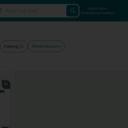
Fannt een
Professionnellen
Méi Filteren
Parking
(3)
61
et