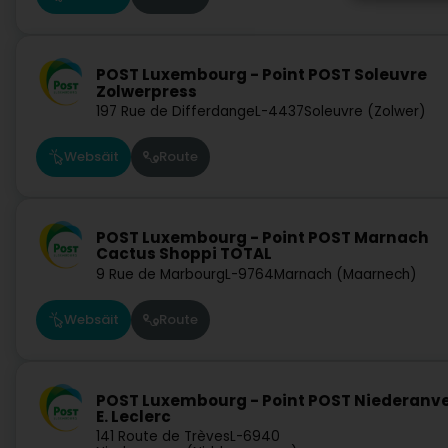
POST Luxembourg - Point POST Soleuvre
Zolwerpress
197 Rue de Differdange
L-4437
Soleuvre (Zolwer)
Websäit
Route
POST Luxembourg - Point POST Marnach
Cactus Shoppi TOTAL
9 Rue de Marbourg
L-9764
Marnach (Maarnech)
Websäit
Route
POST Luxembourg - Point POST Niederanv
E. Leclerc
141 Route de Trèves
L-6940