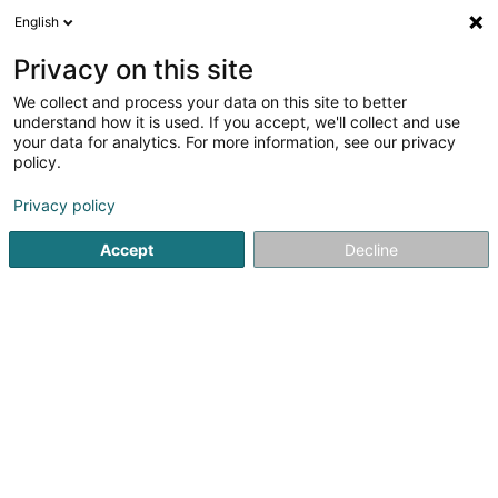
English
LU
Privacy on this site
We collect and process your data on this site to better
Raffinéiert Är Sich
understand how it is used. If you accept, we'll collect and use
your data for analytics. For more information, see our privacy
Autour de moi
Findel
Parking
Haut op
(3)
(1)
(1)
policy.
15
Flugsport
Resultat(er) fir
en 34ms
Privacy policy
Startsäit
Schéinheet, Sport a Wellness
Sportlech Aktivitéit
Accept
Decline
1
Ballooning 50 Nord
15 Dikricherstrooss
L-9455
Fouhren (Furen)
A l'occasion d'un anniversaire, d'un mariage, d'une fête
d'entreprise ou simplement d'une randonnée différente
des autres, Ballooning 50° Nord, ses pilotes expérimentés
et leurs équipes vous feront vivre une expérience unique
et inoubliable à bord...