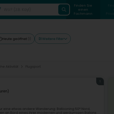
Finden Sie
Fin
einen
Fachmann
Priv
Weitere Filter
Heute geöffnet
(1)
che Aktivität
Flugsport
1
uren)
nur eine etwas andere Wanderung: Ballooning 50° Nord,
nen an Bord eines ihrer modernen und geräumigen Ballons