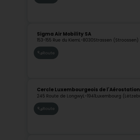
Sigma Air Mobility SA
153-155 Rue du Kiem
L-8030
Strassen (Stroossen)
Route
Cercle Luxembourgeois de l'Aérostation
245 Route de Longwy
L-1941
Luxembourg (Lëtzeb
Route