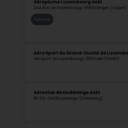
Aéroplume Luxembourg Asbl
24A Rue de Rodenbourg
L-6950
Olingen (Ouljen)
Route
Aéro Sport du Grand-Duché de Luxemb
Aéroport de Luxembourg
L-1110
Findel (Findel)
Aéroclub de Dudelange Asbl
BP 50
L-3401
Dudelange (Diddeleng)