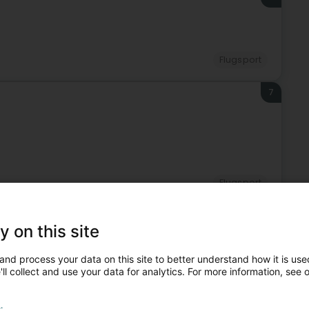
Flugsport
7
Flugsport
8
y on this site
Lëtzebuerg)
and process your data on this site to better understand how it is used
ll collect and use your data for analytics. For more information, see 
Flugsport