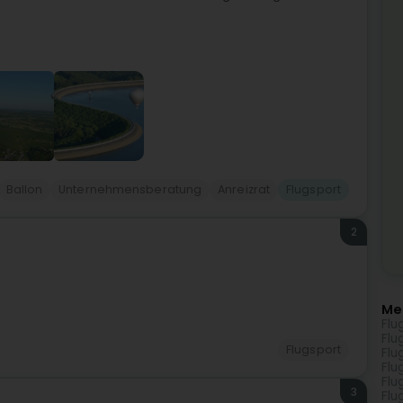
Ballon
Unternehmensberatung
Anreizrat
Flugsport
2
Me
Flu
Flu
Flugsport
Flu
Flu
Flu
3
Flu