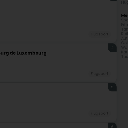
Flu
Meh
Spo
Fit
Tan
Rei
Flugsport
Aut
Gol
Was
4
Kar
ourg de Luxembourg
Ta
Flugsport
5
Flugsport
6