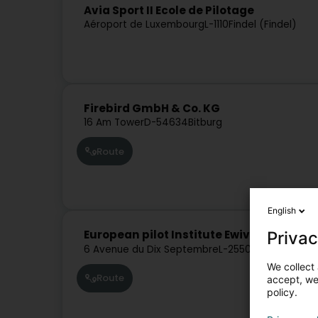
Avia Sport II Ecole de Pilotage
Aéroport de Luxembourg
L-1110
Findel (Findel)
Firebird GmbH & Co. KG
16 Am Tower
D-54634
Bitburg
Route
English
Privac
European pilot Institute Ewiv GEIE
6 Avenue du Dix Septembre
L-2550
Luxembourg (
We collect 
Route
accept, we'
policy.