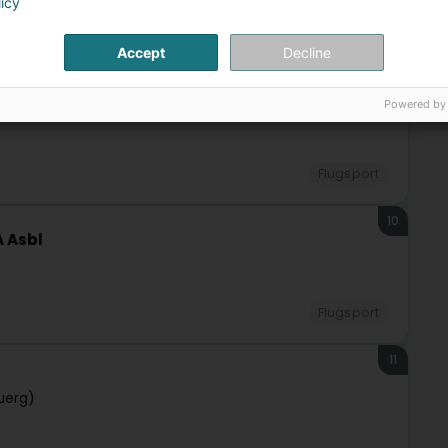
licy
9
Accept
Decline
Powered by
Flugsport
10
 Asbl
Flugsport
11
uerg)