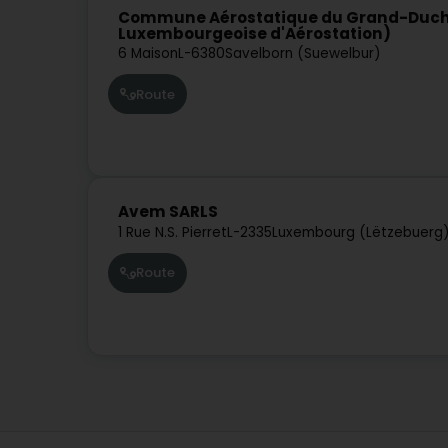
Commune Aérostatique du Grand-Duché
Luxembourgeoise d'Aérostation)
6 Maison
L-6380
Savelborn (Suewelbur)
Route
Avem SARLS
1 Rue N.S. Pierret
L-2335
Luxembourg (Lëtzebuerg
Route