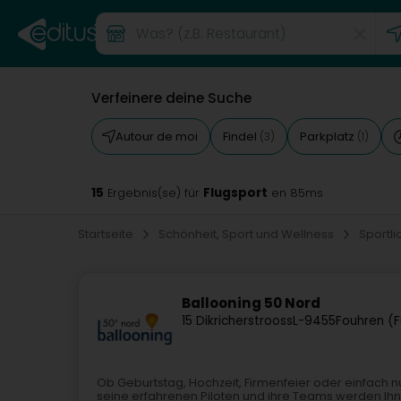
Verfeinere deine Suche
Autour de moi
Findel
Parkplatz
(3)
(1)
15
Flugsport
Ergebnis(se) für
en 85ms
Startseite
Schönheit, Sport und Wellness
Sportli
Ballooning 50 Nord
15 Dikricherstrooss
L-9455
Fouhren (F
Ob Geburtstag, Hochzeit, Firmenfeier oder einfach 
seine erfahrenen Piloten und ihre Teams werden Ih