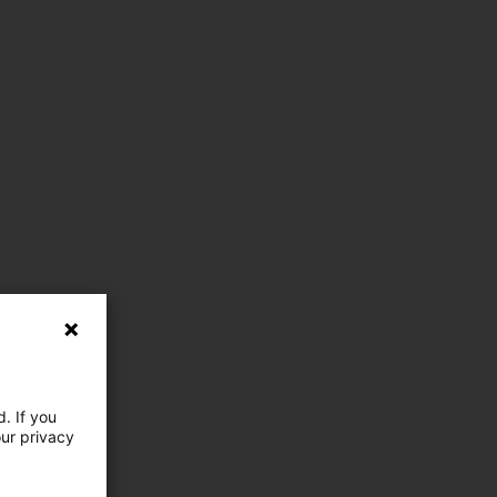
. If you
our privacy