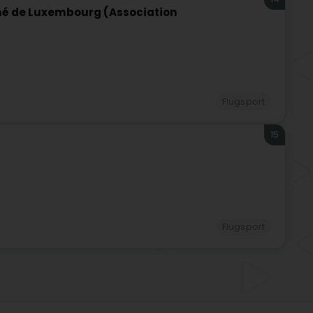
 de Luxembourg (Association
Flugsport
15
)
Flugsport