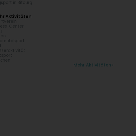
gsport in Bitburg
r Aktivitäten
rtverein
ness-Center
z
ten
omobilsport
f
seraktivität
tsport
uchen
Mehr Aktivitäten