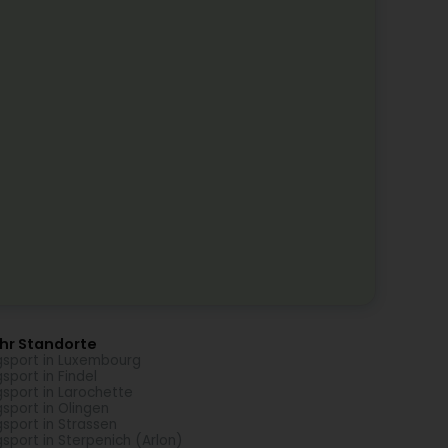
hr Standorte
gsport in Luxembourg
gsport in Findel
gsport in Larochette
gsport in Olingen
gsport in Strassen
gsport in Sterpenich (Arlon)