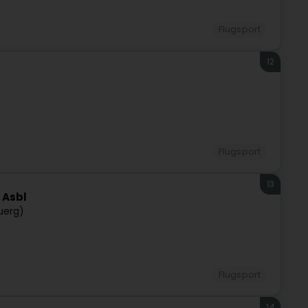
Flugsport
12
Flugsport
13
 Asbl
uerg)
Flugsport
14