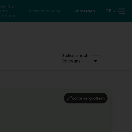
den Sie
DE
eine
Rückwärtssuche
Anmelden
atperson
Sortieren nach
Relevanz
Karte vergrößern