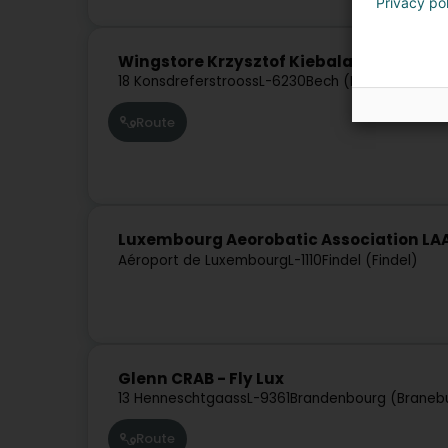
Privacy po
Wingstore Krzysztof Kiebala
18 Konsdreferstrooss
L-6230
Bech (Bech)
Route
Luxembourg Aeorobatic Association LAA
Aéroport de Luxembourg
L-1110
Findel (Findel)
Glenn CRAB - Fly Lux
13 Henneschtgaass
L-9361
Brandenbourg (Braneb
Route