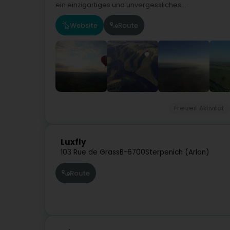
ein einzigartiges und unvergessliches...
Website
Route
Freizeit Aktivität
Luxfly
103 Rue de Grass
B-6700
Sterpenich (Arlon)
Route