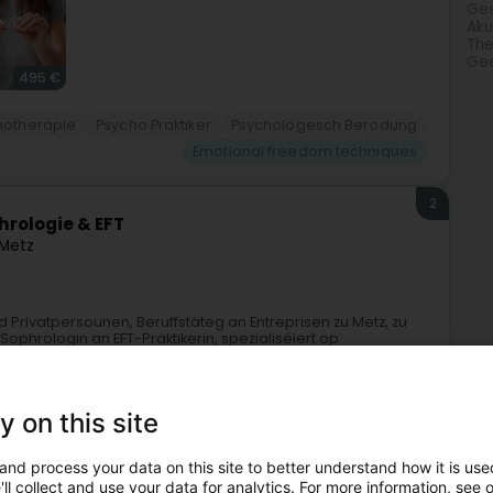
Ge
Aku
The
Gee
495 €
notherapie
Psycho Praktiker
Psychologesch Berodung
Emotional freedom techniques
2
hrologie & EFT
Metz
 Privatpersounen, Beruffstäteg an Entreprisen zu Metz, zu
Sophrologin an EFT-Praktikerin, spezialiséiert op
y on this site
and process your data on this site to better understand how it is used
ll collect and use your data for analytics. For more information, see 