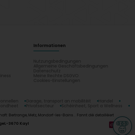
Informationen
Nutzungsbedingungen
Allgemeine Geschäftsbedingungen
Datenschutz
iness
Meine Rechte DSGVO
t
Cookies-Einstellungen
ionnellen
Garage, transport an mobilitéit
Handel
sondheet
Privatsecteur
Schéinheet, Sport a Wellness
ft: Bertrange, Metz, Mondorf-les-Bains... Fannt déi detailléiert
ge
L-3670 Kayl