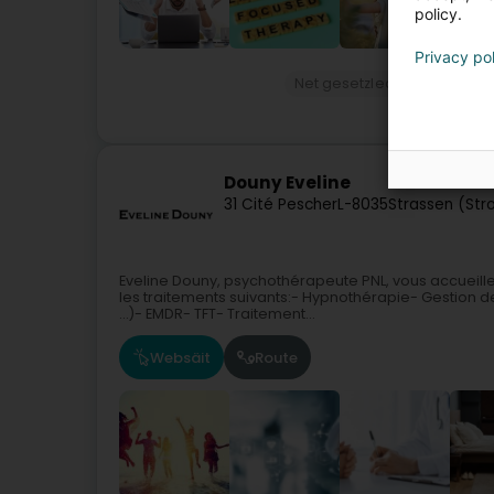
policy.
Privacy po
Net gesetzlech reglementei
Douny Eveline
31 Cité Pescher
L-8035
Strassen (Str
Eveline Douny, psychothérapeute PNL, vous accueill
les traitements suivants:- Hypnothérapie- Gestion de
...)- EMDR- TFT- Traitement...
Websäit
Route