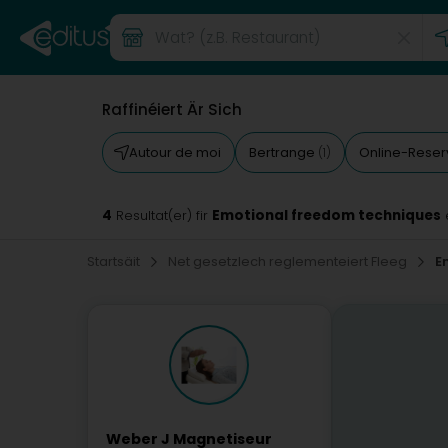
Raffinéiert Är Sich
Autour de moi
Bertrange
Online-Reser
(1)
4
Emotional freedom techniques
Resultat(er) fir
Startsäit
Net gesetzlech reglementeiert Fleeg
E
Weber J Magnetiseur