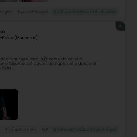
ologen
Hypnotherapie
Emotional freedom techniques
4
lo
-Bains (Munneref)
dédié au bien-être, à l’écoute de soi et à
lie Cisamolo. À travers une approche douce et
axes...
n
Hypnotherapie
NLP
Emotional freedom techniques