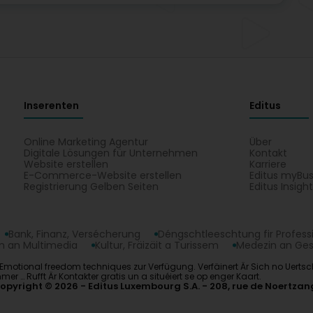
Inserenten
Editus
Online Marketing Agentur
Über
Digitale Lösungen für Unternehmen
Kontakt
Website erstellen
Karriere
E-Commerce-Website erstellen
Editus myBus
Registrierung Gelben Seiten
Editus Insigh
Bank, Finanz, Versécherung
Déngschtleeschtung fir Profess
 an Multimedia
Kultur, Fräizäit a Turissem
Medezin an Ge
t Emotional freedom techniques zur Verfügung. Verfäinert Är Sich no Uertscha
 … Rufft Är Kontakter gratis un a situéiert se op enger Kaart.
opyright © 2026
Editus Luxembourg S.A.
208, rue de Noertzan