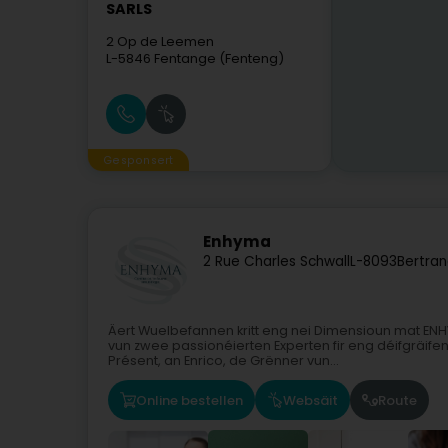
SARLS
2 Op de Leemen
L-5846
Fentange (Fenteng)
Gesponsert
Enhyma
2 Rue Charles Schwall
L-8093
Bertran
Äert Wuelbefannen kritt eng nei Dimensioun mat ENH
vun zwee passionéierten Experten fir eng déifgräifen
Présent, an Enrico, de Grënner vun...
Online bestellen
Websäit
Route