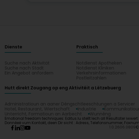
Dienste
Praktisch
Suche nach Aktivität
Notdienst Apotheken
Suche nach Stadt
Notdienst Kliniken
Ein Angebot anfordern
Verkehrsinformationen
Postleitzahlen
Hutt direkt Zougang op eng Aktivitéit a Lëtzebuerg
Administratioun an aaner Déngschtleeschtungen a Servicer
Hotel, Restaurant, Wiertschaft
Industrie
Kommunikatioun
Unterricht, Formatioun an Aarbecht
Wunnéng
Emotional freedom techniques: Editus.lu stellt Iech all Resultater iwwer
Donnéeë vum Kontakt, deen Dir sicht : Adress, Telefonsnummer, Faxnummer
1.0.2606.0809
C