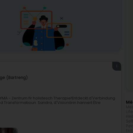
1
ge (Bartreng)
YMA - Zentrum fir holistesch Therapie!Entdeckt d'Verbindung
Méi
d Transformatioun. Sandra, d'Visionärin hannert Être
Med
Lif
Hei
Sel
Ped
Ent