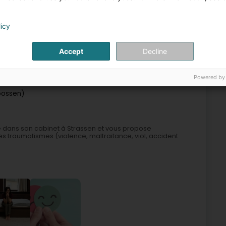
licy
ert Fleeg
Entspannungstherapie
Selbstverwirklichung
Emotional freedom techniques
Accept
Decline
3
Powered by
oossen)
e dans son cabinet à Strassen et vous propose
s traumatismes (violence, maltraitance, viol, accident