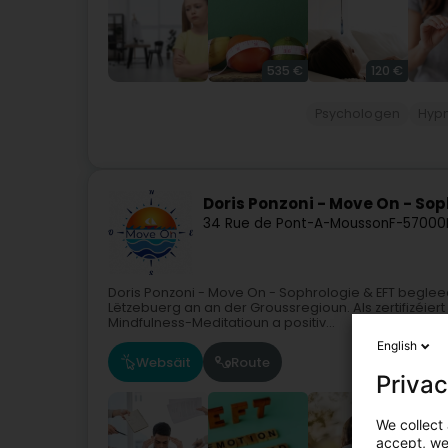
535 €
120 €
Psychologen
Hyp
Doris Ponzoni - Move On - Sop
34 Rue de Pont-A-Mousson
F-57000
Doris Ponzoni - Move On - Sophrologie & EFT begleed
Lëtzebuerg an an der Groussregioun. Als zertifizéiert 
Mindfulness-Meditatioun a positiv...
English
Websäit
Route
Privac
We collect 
accept, we'