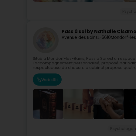
Psych
Pass à soi by Nathalie Cisamo
Avenue des Bains
L-5610
Mondorf-les
Situé à Mondorf-les-Bains, Pass à Soi est un espace 
l’accompagnement personnalisé, proposé par Natha
respectueuse de chacun, le cabinet propose quatre 
Websäit
Psychologe