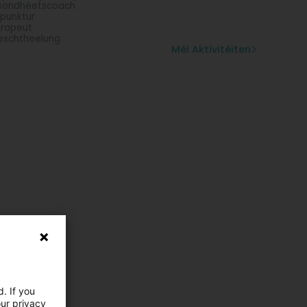
sondhéetscoach
punktur
rapeut
schtheelung
Méi Aktivitéiten
. If you
our privacy