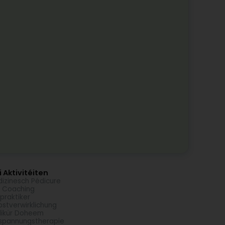
 Aktivitéiten
izinesch Pédicure
e Coaching
lpraktiker
bstverwirklichung
ikür Doheem
spannungstherapie