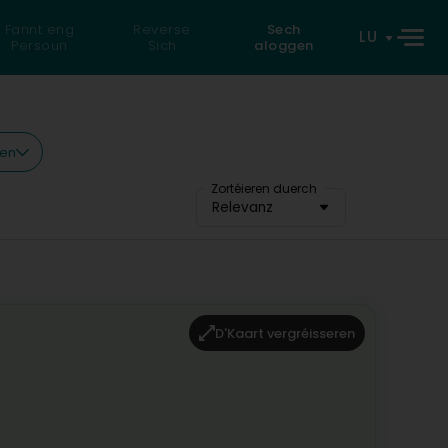
Fannt eng
Reverse
Sech
LU
Persoun
Sich
aloggen
ren
Zortéieren duerch
Relevanz
D'Kaart vergréisseren