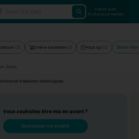
Fannt een
Professionnellen
Méi Filte
vatioun
Online bestellen
Haut op
(3)
(1)
(3)
en 32ms
motional freedom techniques
Vous souhaitez être mis en avant ?
Sponsoriser ma société