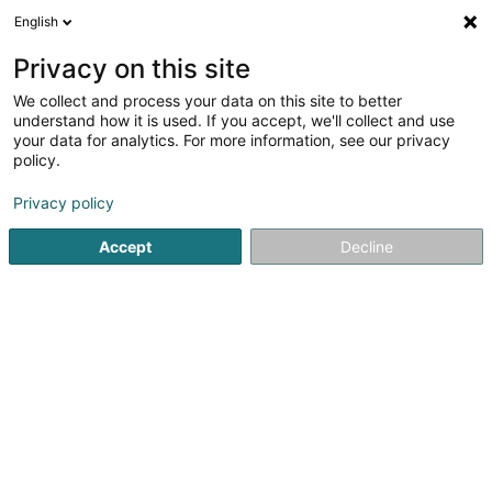
English
LU
Privacy on this site
We collect and process your data on this site to better
Raffinéiert Är Sich
understand how it is used. If you accept, we'll collect and use
your data for analytics. For more information, see our privacy
Autour de moi
Luxembourg
Top bewäert
(68)
(26)
policy.
234
Kulturzenter
Resultat(er) fir
en 49ms
Privacy policy
Startsäit
Kultur, Fräizäit a Turissem
Kultur
Kulturzenter
Accept
Decline
181
Amis du château d'Esch-sur-Sûre (Les)
2 Rue de la Poste
L-9650
Esch-sur-Sûre (Esch-Sauer)
Kulturzenter