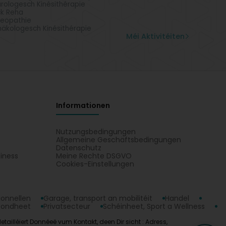
rologesch Kinésithérapie
k Reha
eopathie
äkologesch Kinésithérapie
Méi Aktivitéiten
Informationen
Nutzungsbedingungen
Allgemeine Geschäftsbedingungen
Datenschutz
iness
Meine Rechte DSGVO
t
Cookies-Einstellungen
ionnellen
Garage, transport an mobilitéit
Handel
sondheet
Privatsecteur
Schéinheet, Sport a Wellness
etailléiert Donnéeë vum Kontakt, deen Dir sicht : Adress,