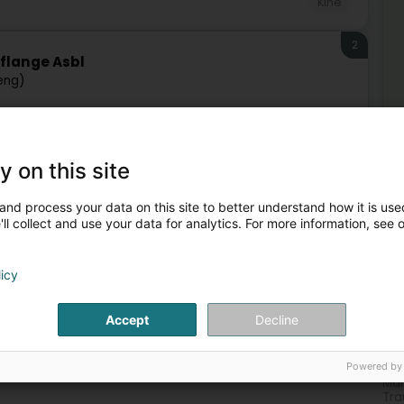
Kiné
2
fflange Asbl
eng)
Kiné
y on this site
and process your data on this site to better understand how it is used
ll collect and use your data for analytics. For more information, see 
licy
Méi
Accept
Decline
Spo
Oot
Ly
Powered by
Ort
Man
Tra