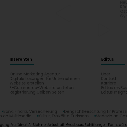
Neu
Réc
Ost
Gyn
Inserenten
Editus
Online Marketing Agentur
Über
Digitale Lösungen für Unternehmen
Kontakt
Website erstellen
Karriere
E-Commerce-Website erstellen
Editus myBus
Registrierung Gelben Seiten
Editus Insigh
Bank, Finanz, Versécherung
Déngschtleeschtung fir Profess
 an Multimedia
Kultur, Fräizäit a Turissem
Medezin an Ge
ügung. Verfäinert Är Sich no Uertschaft: Grosbous, Schifflange... Fannt déi d