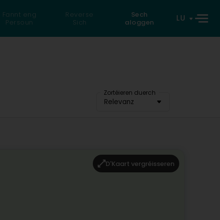
Fannt eng
Reverse
Sech
LU
Persoun
Sich
aloggen
Zortéieren duerch
Relevanz
D'Kaart vergréisseren