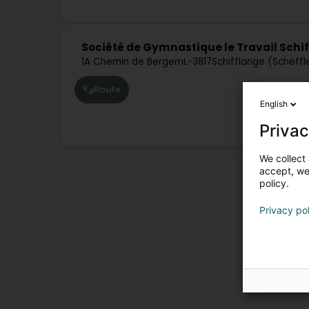
Société de Gymnastique le Travail Schi
1A Chemin de Bergem
L-3817
Schifflange (Schëffl
Route
English
Privac
We collect 
accept, we'
policy.
Privacy po