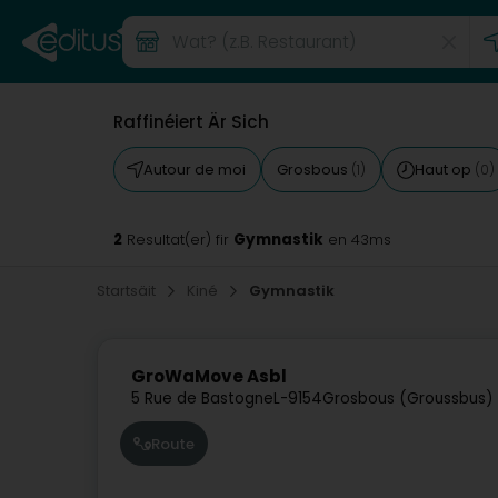
Raffinéiert Är Sich
Autour de moi
Grosbous
Haut op
(1)
(0)
2
Gymnastik
Resultat(er) fir
en 43ms
Startsäit
Kiné
Gymnastik
GroWaMove Asbl
5 Rue de Bastogne
L-9154
Grosbous (Groussbus)
Route