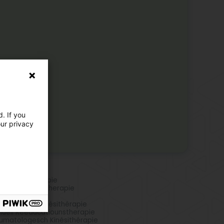
. If you
our privacy
 Aktivitéiten
rtphysiotherapie
mungsphysiotherapie
mphdrainage
hopädesch Kinésithérapie
uell Rééducatiounstherapie
umatologesch Kinésithérapie