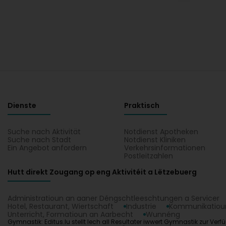
Dienste
Praktisch
Suche nach Aktivität
Notdienst Apotheken
Suche nach Stadt
Notdienst Kliniken
Ein Angebot anfordern
Verkehrsinformationen
Postleitzahlen
Hutt direkt Zougang op eng Aktivitéit a Lëtzebuerg
Administratioun an aaner Déngschtleeschtungen a Servicer
Hotel, Restaurant, Wiertschaft
Industrie
Kommunikatioun
Unterricht, Formatioun an Aarbecht
Wunnéng
Gymnastik: Editus.lu stellt Iech all Resultater iwwert Gymnastik zur Verf