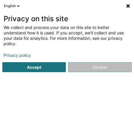
English
LU
Privacy on this site
We collect and process your data on this site to better
Raffinéiert Är Sich
understand how it is used. If you accept, we'll collect and use
your data for analytics. For more information, see our privacy
Autour de moi
Luxembourg
Top bewäert
(13)
(14)
policy.
40
TVA Déclaratioun
Resultat(er) fir
en 52ms
Privacy policy
Startsäit
Juristesch Berodung an Steierberodung
TVA Décl
Accept
Decline
21
Muhofid Sàrl
7 Rue de la Résistance
L-4942
Bascharage (Nidderkäerjeng)
MUHOFID fiduciaire, située à Luxembourg, accompagne
les entreprises à chaque étape de leur développement,
dès leur création et tout au long de leur évolution. Nous
vous guidons dans toutes les démarches essentielles :
constitution de société, choix...