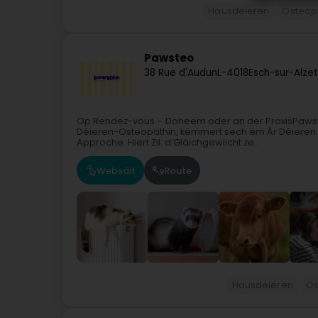
Hausdeieren
Osteopa
Pawsteo
38 Rue d'Audun
L-4018
Esch-sur-Alze
Op Rendez-vous – Doheem oder an der PraxisPawst
Déieren-Osteopathin, këmmert sech ëm Är Déieren ma
Approche. Hiert Zil: d’Gläichgewiicht ze...
Websäit
Route
Hausdeieren
Os