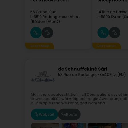
Pet's Heaven Sàrl
Snoby Hôtel 
56 Grand-Rue
14 Rue de Hasse
L-8510
Redange-sur-Attert
L-5899
Syren (Si
(Réiden (Atert))
Gesponsert
Gesponsert
de Schnuffekiné Sàrl
53 Rue de Redange
L-8540
Eltz (Elz)
Mäin therapeutescht Ziel fir all Déierpatient ass et 
Liewensqualitéit wéi méiglech ze gin.Awer drun, datt
d'Therapie ufaänke kënnt, gëtt während...
Websäit
Route