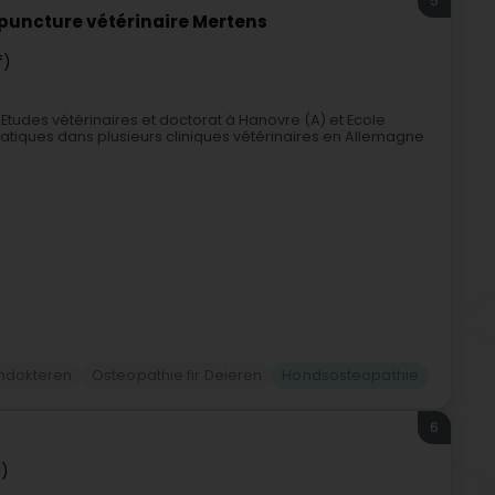
5
puncture vétérinaire Mertens
f)
tudes vétérinaires et doctorat à Hanovre (A) et Ecole
atiques dans plusieurs cliniques vétérinaires en Allemagne
ndokteren
Osteopathie fir Deieren
Hondsosteopathie
6
)