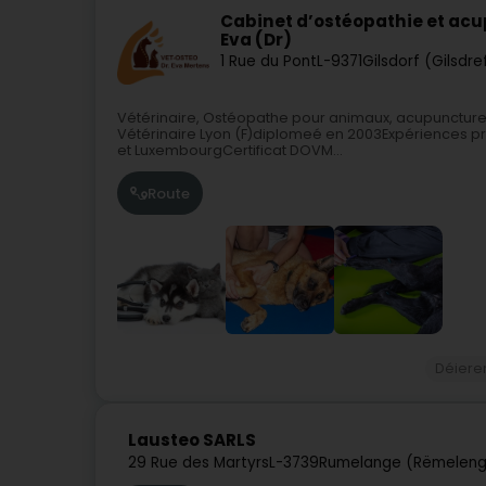
Cabinet d’ostéopathie et acu
Eva (Dr)
1 Rue du Pont
L-9371
Gilsdorf (Gilsdre
Vétérinaire, Ostéopathe pour animaux, acupunctureE
Vétérinaire Lyon (F)diplomeé en 2003Expériences pr
et LuxembourgCertificat DOVM...
Route
Déiere
Lausteo SARLS
29 Rue des Martyrs
L-3739
Rumelange (Rëmeleng