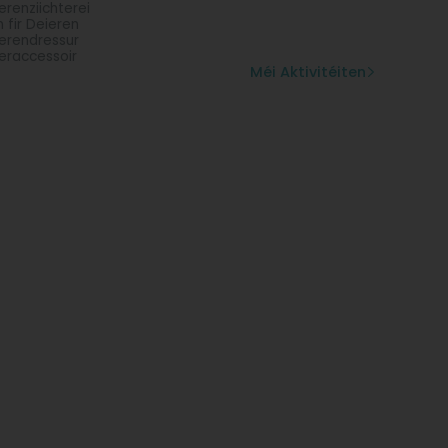
erenziichterei
n fir Deieren
erendressur
eraccessoir
Méi Aktivitéiten