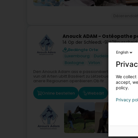
Déierendok
Anouck ADAM - Ostéopathe p
14 Op der Schleed
L-9140
Bourscheid
Bedéngte Orte:
English
Luxembourg
Dudelange
Weiswa
Privac
Bastogne
Virton
Den Anouck Adam ass e passionéierte Déier Osteop
vun all Arten ubitt.Baséiert zu Lëtzebuerg, reest se 
We collect 
anere Regiounen operéieren.Ob fir...
accept, we'
policy.
Online bestellen
Websäit
Route
Privacy po