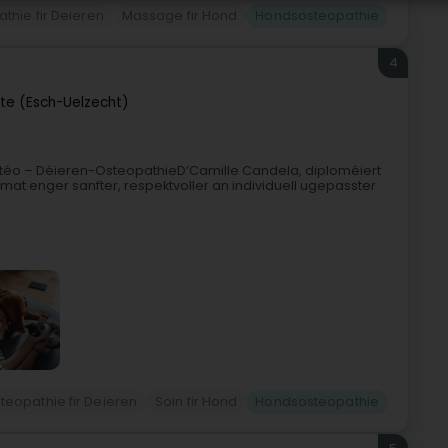
thie fir Deieren
Massage fir Hond
Hondsosteopathie
4
tte (Esch-Uelzecht)
éo – Déieren-OsteopathieD’Camille Candela, diploméiert
t enger sanfter, respektvoller an individuell ugepasster
teopathie fir Deieren
Soin fir Hond
Hondsosteopathie