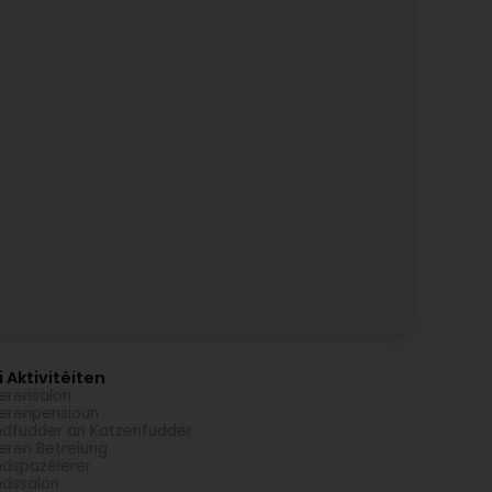
 Aktivitéiten
erensalon
erenpensioun
dfudder an Katzenfudder
eren Betreiung
dspazéierer
dssalon