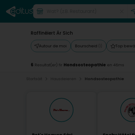
Raffinéiert Är Sich
Autour de moi
Bourscheid
Top bewä
(1)
6
Hondsosteopathie
Resultat(er) fir
en 46ms
Startsäit
Hausdeieren
Hondsosteopathie