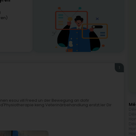
Syren
l
ren)
1
hinnen esou vill Freed un der Bewegung an dofir
Méi
 d'Physiotherapie keng Veterinärbehandlung erstzt.Ier Dir
Déi
Déi
Hon
Déi
Hon
Hon