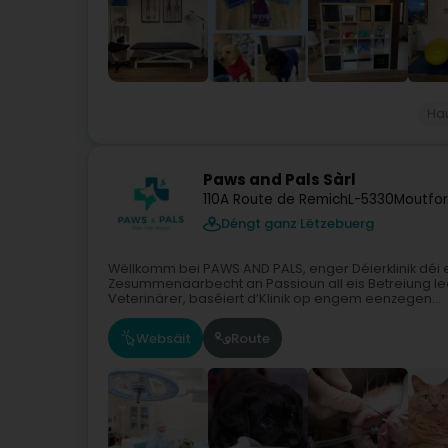
Ha
Paws and Pals Sàrl
110A Route de Remich
L-5330
Moutfor
Déngt ganz Lëtzebuerg
Wëllkomm bei PAWS AND PALS, enger Déierklinik déi
Zesummenaarbecht an Passioun all eis Betreiung le
Veterinärer, baséiert d’Klinik op engem eenzegen...
Websäit
Route