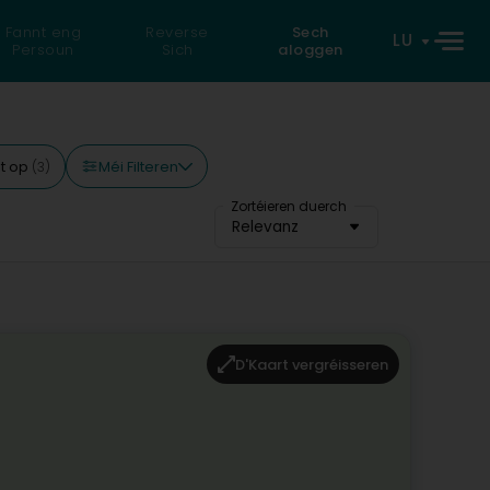
Fannt eng
Reverse
Sech
LU
Persoun
Sich
aloggen
Méi Filteren
t op
(3)
Zortéieren duerch
Relevanz
D'Kaart vergréisseren