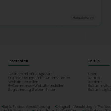
Hausdeieren
Inserenten
Editus
Online Marketing Agentur
Über
Digitale Lösungen für Unternehmen
Kontakt
Website erstellen
Karriere
E-Commerce-Website erstellen
Editus myBus
Registrierung Gelben Seiten
Editus Insigh
Bank, Finanz, Versécherung
Déngschtleeschtung fir Profess
 an Multimedia
Kultur, Fräizäit a Turissem
Medezin an Ge