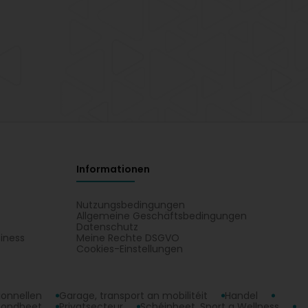
Informationen
Nutzungsbedingungen
Allgemeine Geschäftsbedingungen
Datenschutz
iness
Meine Rechte DSGVO
t
Cookies-Einstellungen
ionnellen
Garage, transport an mobilitéit
Handel
sondheet
Privatsecteur
Schéinheet, Sport a Wellness