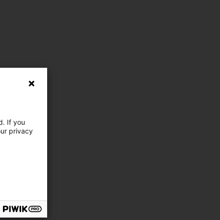
. If you
our privacy