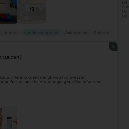
Déi
Soi
+3
Déi
Déi
usdeieren
Hondsosteopathie
Osteopathie fir Deieren
2
t (Mutfert)
 exklusiv Hënn a Kazen déngt, wou Fachwëssen,
eden.Entstan aus der Vereenegung vu véier erfuerene