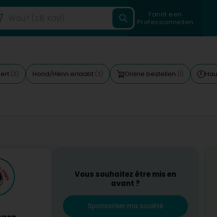
Fannt een
Professionnellen
ert
Hond/Hënn erlaabt
Online bestellen
Hau
(3)
(3)
(1)
Vous souhaitez être mis en
avant ?
Sponsoriser ma société