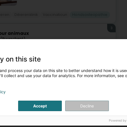
teren
Déierenklinik
Vaccinatioun
Hondsosteopathie
3
our animaux
 (Buurschent)
mpach
Bourscheid
Echternach
y on this site
ath, deen osteopathesch Betreiungsservicer un Déieren
och an d'Provënz Lëtzebuerg (Belsch), a kann op Ufro an
and process your data on this site to better understand how it is used
ll collect and use your data for analytics. For more information, see 
licy
Accept
Decline
Powered by