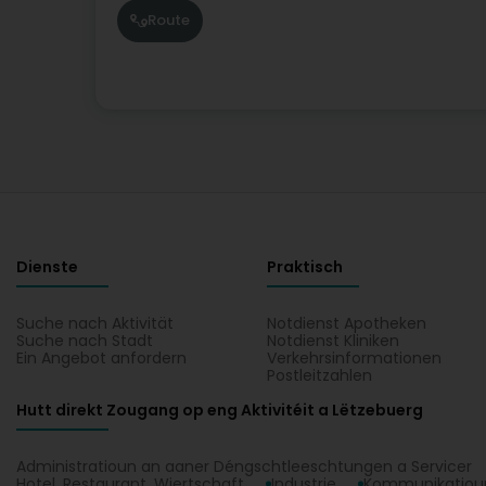
Route
Dienste
Praktisch
Suche nach Aktivität
Notdienst Apotheken
Suche nach Stadt
Notdienst Kliniken
Ein Angebot anfordern
Verkehrsinformationen
Postleitzahlen
Hutt direkt Zougang op eng Aktivitéit a Lëtzebuerg
Administratioun an aaner Déngschtleeschtungen a Servicer
Hotel, Restaurant, Wiertschaft
Industrie
Kommunikatioun