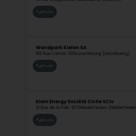
Route
Wandpark Kielen SA
155 Rue Cents
L-1319
Luxembourg (Lëtzebuerg)
Route
Klein Energy Société Civile SCiv
13 Rue de la Fail
L-9175
Niederfeulen (Nidderfeele
Route