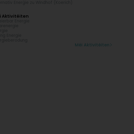
ernativ Energie zu Windhof (Koerich)
 Aktivitéiten
eierbar Energie
arenergie
rgie
ng Energie
rgieberodung
Méi Aktivitéiten