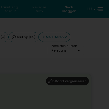
Fannt eng
Reverse
Sech
LU
Persoun
Sich
aloggen
Méi Filteren
n
Haut op
(4)
(85)
Zortéieren duerch
Relevanz
D'Kaart vergréisseren