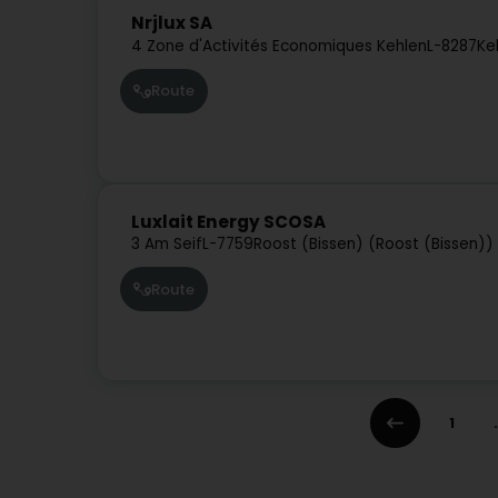
Nrjlux SA
4 Zone d'Activités Economiques Kehlen
L-8287
Ke
Route
Luxlait Energy SCOSA
3 Am Seif
L-7759
Roost (Bissen) (Roost (Bissen))
Route
1
.