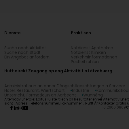
Dienste
Praktisch
Suche nach Aktivität
Notdienst Apotheken
Suche nach Stadt
Notdienst Kliniken
Ein Angebot anfordern
Verkehrsinformationen
Postleitzahlen
Hutt direkt Zougang op eng Aktivitéit a Lëtzebuerg
Administratioun an aaner Déngschtleeschtungen a Servicer
Hotel, Restaurant, Wiertschaft
Industrie
Kommunikatioun
Unterricht, Formatioun an Aarbecht
Wunnéng
Alternativ Energie: Editus.lu stellt Iech all Resultater ënner Alternativ 
sicht : Adress, Telefonsnummer, Faxnummer … Rufft Är Kontakter gratis un
1.0.2606.0809
C