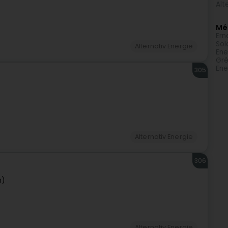
Alt
Méi
Ern
Sol
Alternativ Energie
Ene
Gré
Ene
305
Alternativ Energie
306
n)
Alternativ Energie