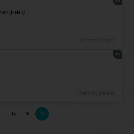
312
hlen (Kielen)
Alternativ Energie
313
Alternativ Energie
..
14
15
16