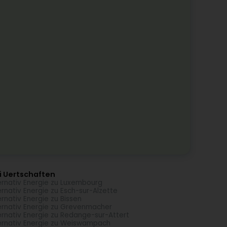
i Uertschaften
ernativ Energie zu Luxembourg
ernativ Energie zu Esch-sur-Alzette
ernativ Energie zu Bissen
ernativ Energie zu Grevenmacher
ernativ Energie zu Redange-sur-Attert
ernativ Energie zu Weiswampach