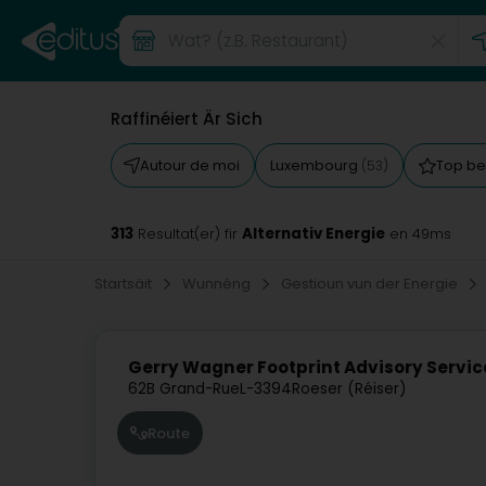
Raffinéiert Är Sich
Autour de moi
Luxembourg
Top b
(53)
313
Alternativ Energie
Resultat(er) fir
en 49ms
Startsäit
Wunnéng
Gestioun vun der Energie
Gerry Wagner Footprint Advisory Servic
62B Grand-Rue
L-3394
Roeser (Réiser)
Route