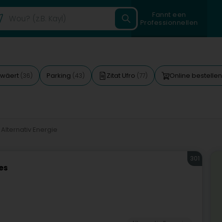
Fannt een
Professionnellen
ewäert
Parking
Zitat Ufro
Online bestelle
(36)
(43)
(77)
Alternativ Energie
301
es