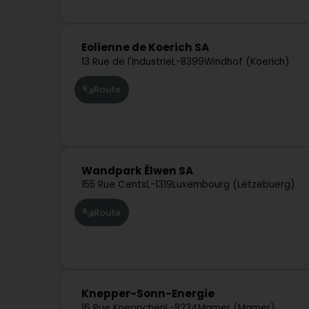
Eolienne de Koerich SA
13 Rue de l'Industrie
L-8399
Windhof (Koerich)
Route
Wandpark Ëlwen SA
155 Rue Cents
L-1319
Luxembourg (Lëtzebuerg)
Route
Knepper-Sonn-Energie
16 Rue Kneppchen
L-8234
Mamer (Mamer)