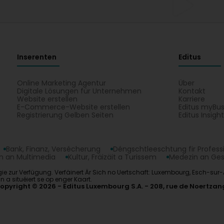
Inserenten
Editus
Online Marketing Agentur
Über
Digitale Lösungen für Unternehmen
Kontakt
Website erstellen
Karriere
E-Commerce-Website erstellen
Editus myBus
Registrierung Gelben Seiten
Editus Insigh
Bank, Finanz, Versécherung
Déngschtleeschtung fir Profess
 an Multimedia
Kultur, Fräizäit a Turissem
Medezin an Ge
Energie zur Verfügung. Verfäinert Är Sich no Uertschaft: Luxembourg, Esch-sur-
 a situéiert se op enger Kaart.
opyright © 2026
Editus Luxembourg S.A.
208, rue de Noertzan