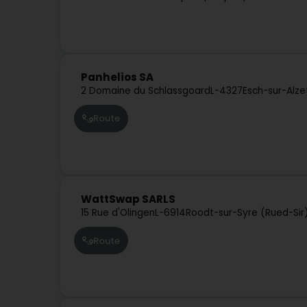
Panhelios SA
2 Domaine du Schlassgoard
L-4327
Esch-sur-Alze
Route
WattSwap SARLS
15 Rue d'Olingen
L-6914
Roodt-sur-Syre (Rued-Sir
Route