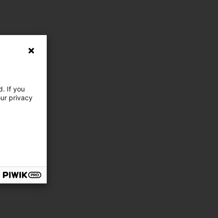
. If you
our privacy