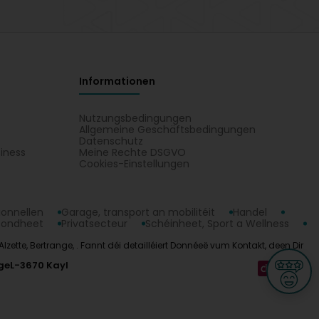
Informationen
Nutzungsbedingungen
Allgemeine Geschäftsbedingungen
Datenschutz
iness
Meine Rechte DSGVO
t
Cookies-Einstellungen
ionnellen
Garage, transport an mobilitéit
Handel
sondheet
Privatsecteur
Schéinheet, Sport a Wellness
Alzette, Bertrange, . Fannt déi detailléiert Donnéeë vum Kontakt, deen Dir
ge
L-3670 Kayl