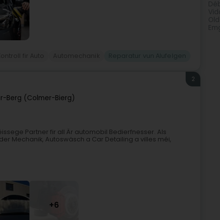
Dé
Vid
Old
Emg
ntroll fir Auto
Automechanik
Reparatur vun Alufelgen
2
r-Berg (Colmer-Bierg)
ege Partner fir all Är automobil Bedierfnesser. Als
er Mechanik, Autoswäsch a Car Detailing a villes méi,
+6