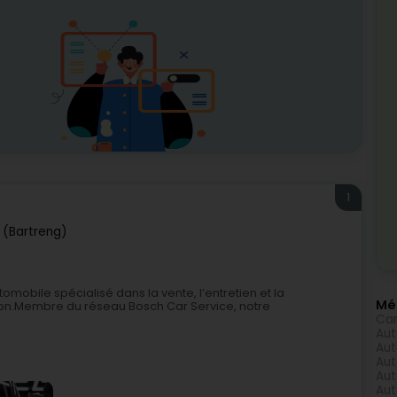
1
 (Bartreng)
mobile spécialisé dans la vente, l’entretien et la
Méi
ion.Membre du réseau Bosch Car Service, notre
Car
Aut
Aut
Au
Aut
Aut