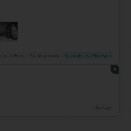
Pneu fir Gefier
Wanterpneuen
Reparatur vun Alufelgen
8
)
Garage