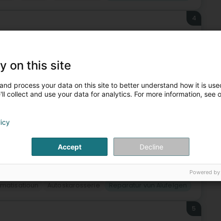
4
y on this site
arage AMS, Äre vertrauenswürdege Partner fir Ënnerhalt a
uro Repar Car Service Netz bitt si professionell Servicer,
and process your data on this site to better understand how it is used
ll collect and use your data for analytics. For more information, see 
licy
Accept
Decline
Powered by
imatisatioun
Autoskarosserie
Reparatur vun Alufelgen
5