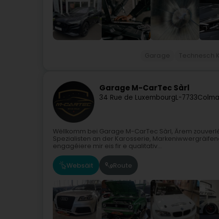
Garage
Technesch Ko
Garage M-CarTec Sàrl
34 Rue de Luxembourg
L-7733
Colma
Wëllkomm bei Garage M-CarTec Sàrl, Ärem zouverléiss
Spezialisten an der Karosserie, Markeniwwergräifend
engagéiere mir eis fir e qualitativ...
Websäit
Route