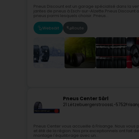
Pneus Discount est un garage spécialisé dans la ven
jantes de pneus à Esch-sur-Alzette.Pneus Discount
pneus parmi lesquels choisir. Pneus...
Websäit
Route
Pneus Center Sàrl
21 Lëtzebuergerstrooss
L-5752
Frisan
Pneus Center vous accueille à Frisange. Nous vous
et été de la région. Nos prix exceptionnels ont fait
montage l'équilibrage avec un...