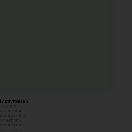
 Aktivitéiten
rosserie
oreparatur
oskarosserie
tomechanik
oskarosserie
osrevisioun