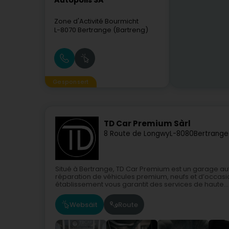
Autopolis SA
Zone d'Activité Bourmicht
L-8070
Bertrange (Bartreng)
Gesponsert
TD Car Premium Sàrl
8 Route de Longwy
L-8080
Bertrange
Situé à Bertrange, TD Car Premium est un garage auto
réparation de véhicules premium, neufs et d’occas
établissement vous garantit des services de haute...
Websäit
Route