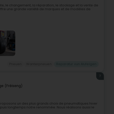
te, le changement, la réparation, le stockage et la vente de
 offre une grande variété de marques et de modèles de
Pneuen
Wanterpneuen
Reparatur vun Alufelgen
7
ge (Fréiseng)
 proposons un des plus grands choix de pneumatiques hiver
 depuis longtemps notre renommée. Nous réalisons aussi le