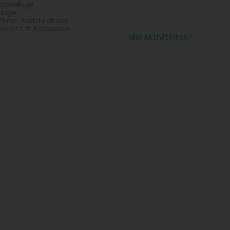
bosselage
ange
timer Restauratioun
eréits fir Karosserie
Méi Aktivitéiten