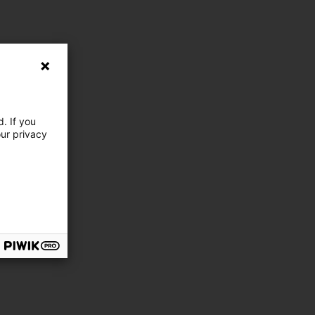
. If you
our privacy