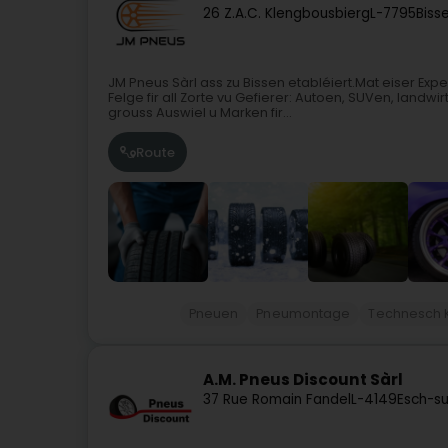
26 Z.A.C. Klengbousbierg
L-7795
Biss
JM Pneus Sàrl ass zu Bissen etabléiert.Mat eiser Exp
Felge fir all Zorte vu Gefierer: Autoen, SUVen, landwi
grouss Auswiel u Marken fir...
Route
Pneuen
Pneumontage
Technesch Ko
A.M. Pneus Discount Sàrl
37 Rue Romain Fandel
L-4149
Esch-su