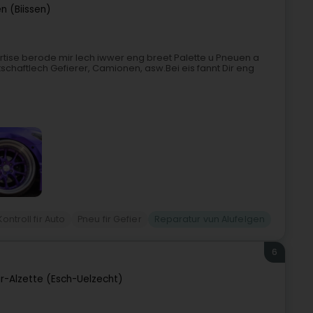
en (Biissen)
ertise berode mir Iech iwwer eng breet Palette u Pneuen a
rtschaftlech Gefierer, Camionen, asw.Bei eis fannt Dir eng
ntroll fir Auto
Pneu fir Gefier
Reparatur vun Alufelgen
6
r-Alzette (Esch-Uelzecht)