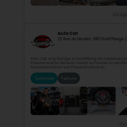
Garag
Auto Cat
22 Rue du Moulin
L-3857
Schifflange 
Auto Cat, eng Garage zu Schëffleng am Lëtzebuerg.Mi
Pneuservice.Eis Servicer:Verkaf vu Pneuen vu sämtl
Ausbalancéieren vun PneuenKontroll an...
Websäit
Route
Gar