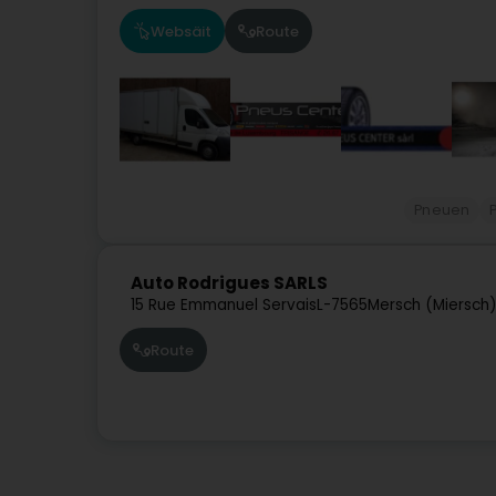
Websäit
Route
Pneuen
Auto Rodrigues SARLS
15 Rue Emmanuel Servais
L-7565
Mersch (Miersch
Route