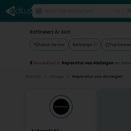
Raffinéiert Är Sich
Autour de moi
Bertrange
Top bewäe
(1)
8
Reparatur vun Alufelgen
Resultat(er) fir
en 50m
Startsäit
Garage
Reparatur vun Alufelgen