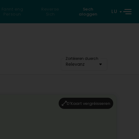
Fannt eng
Reverse
Sech
LU
Persoun
Sich
aloggen
Zortéieren duerch
Relevanz
D'Kaart vergréisseren