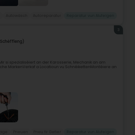
e
Autowäsch
Autoreparatur
Reparatur vun Alufelgen
3
(Schëffleng)
r si spezialiséiert an der Karosserie, Mechanik an am
eche MarkenVerkaf a Locatioun vu SchnéikettenMontéiere an
age
Pneuen
Pneu fir Gefier
Reparatur vun Alufelgen