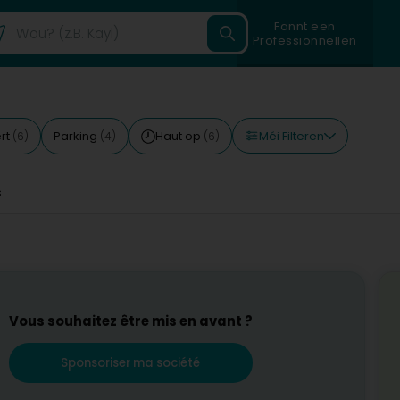
Fannt een
Professionnellen
Méi Filteren
rt
Parking
Haut op
(6)
(4)
(6)
s
Vous souhaitez être mis en avant ?
Sponsoriser ma société