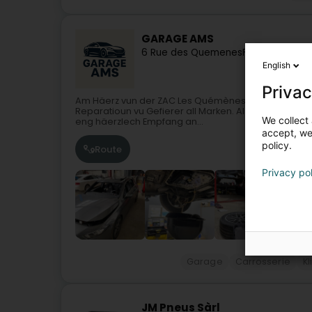
GARAGE AMS
6 Rue des Quemenes
F-54720
Lexy
English
Privac
Am Häerz vun der ZAC Les Quémènes zu Lexy läit d’G
Reparatioun vu Gefierer all Marken. Als Member vum E
We collect 
eng häerzlech Empfang an...
accept, we'
policy.
Route
Privacy po
Garage
Carrosserie
Kl
JM Pneus Sàrl