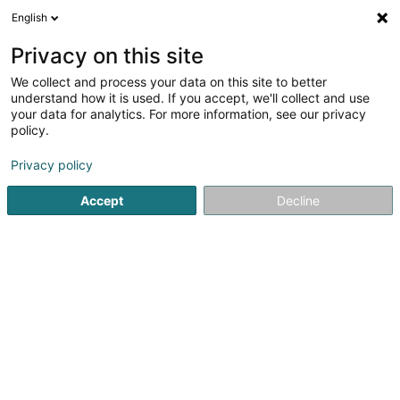
English
LU
Privacy on this site
We collect and process your data on this site to better
Raffinéiert Är Sich
understand how it is used. If you accept, we'll collect and use
your data for analytics. For more information, see our privacy
Autour de moi
Luxembourg
Top bewäert
(37)
(14)
policy.
136
Danzschoulen an Theaterschoulen
Resultat(er) fir
en
Privacy policy
42ms
Accept
Decline
Startsäit
Kultur, Fräizäit a Turissem
Fräizäit
Danzschoulen 
1
Conservatoire de la ville de
Luxembourg
33 Rue Charles Martel
L-2134
Luxembourg (Lëtzebuerg)
Voilà plus de 30 ans que le Conservatoire de la Ville de
Luxembourg est situé dans ce magnifique bâtiment au «
Geesseknäppchen ».Environ 3.800 élèves sont
régulièrement inscrits au Conservatoire ( environ 80