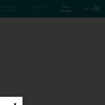
Fannt eng
Reverse
Sech
LU
Persoun
Sich
aloggen