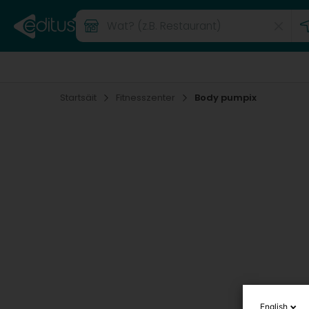
Startsäit
Fitnesszenter
Body pumpix
English