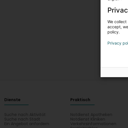
Privac
We collect 
accept, we'
policy.
Privacy po
Dienste
Praktisch
Suche nach Aktivität
Notdienst Apotheken
Suche nach Stadt
Notdienst Kliniken
Ein Angebot anfordern
Verkehrsinformationen