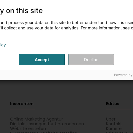
y on this site
Fëllt w.e.g. d'Felder aus fir eng nei Sich
and process your data on this site to better understand how it is used
ll collect and use your data for analytics. For more information, see 
Dir kënnt d'Sich mat anere Critèren nei starten
licy
Accept
Decline
Powered by
Inserenten
Editus
Online Marketing Agentur
Über
Digitale Lösungen für Unternehmen
Kontakt
Website erstellen
Karriere