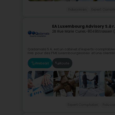
Fiduciairen
Expert Compt
EA Luxembourg Advisory S.à r.
2B Rue Marie Curie
L-8049
Strassen 
Qadamala S.A. est un cabinet d’experts-comptables ai
fois pour des PME luxembourgeoises et une clientèle 
Websäit
Route
Expert Comptabel
Fiducia