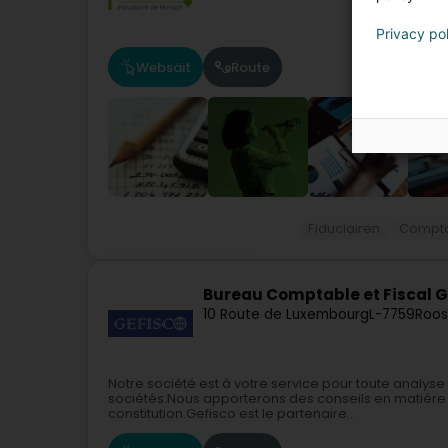
Privacy po
Websäit
Route
Fiduciairen
Compt
Bureau Comptable et Fiscal G
10 Route de Luxembourg
L-7759
Roos
Notre société est à votre service pour toute analys
sociétés.Nous apporterons des conseils en matière d
constitution.Gefisco est le partenaire...