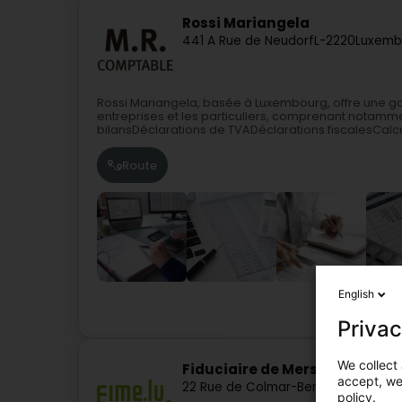
Rossi Mariangela
441 A Rue de Neudorf
L-2220
Luxemb
Rossi Mariangela, basée à Luxembourg, offre une 
entreprises et les particuliers, comprenant notamm
bilansDéclarations de TVADéclarations fiscalesCalcul
Route
English
Comptabe
Privac
We collect 
Fiduciaire de Mersch SA
accept, we'
22 Rue de Colmar-Berg
L-7525
Mersc
policy.