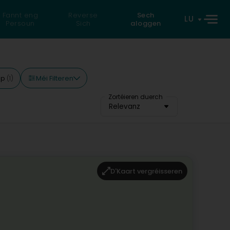
Fannt eng
Reverse
Sech
LU
Persoun
Sich
aloggen
Méi Filteren
op
(1)
Zortéieren duerch
Relevanz
D'Kaart vergréisseren