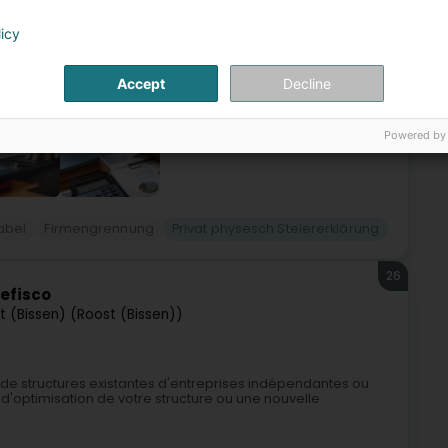
licy
Accept
Decline
Powered by
abel
Firmengrennung
Privat physesch Steiererklärung
26
efisco
t (Bissen) (Roost (Bissen))
e de structures existantes d'entreprises indépendantes ou
'optimisation de votre structure ou une nouvelle