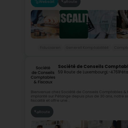
Websäit
Route
Fiduciairen
Generell Komptabilitéit
Compt
Société de Conseils Comptabl
59 Route de Luxembourg
L-4761
Péta
Bienvenue chez Société de Conseils Comptables & F
implanté sur Pétange depuis plus de 30 ans, notre so
fiscalité et offre une...
Route