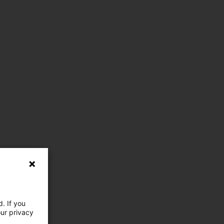
. If you
our privacy