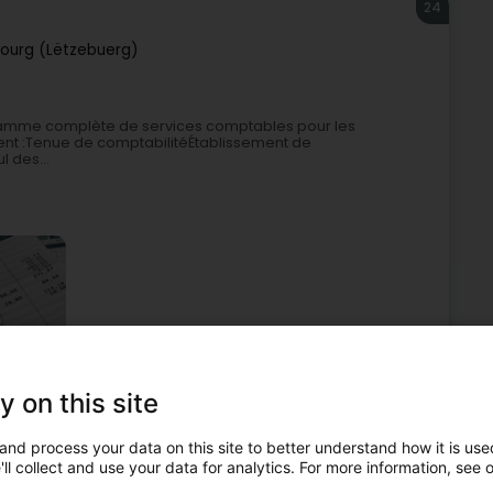
24
ourg (Lëtzebuerg)
gamme complète de services comptables pour les
ent :Tenue de comptabilitéÉtablissement de
 des...
l
Gehaltsberechnung
Privat physesch Steiererklärung
y on this site
25
and process your data on this site to better understand how it is used
ll collect and use your data for analytics. For more information, see 
h (Miersch)