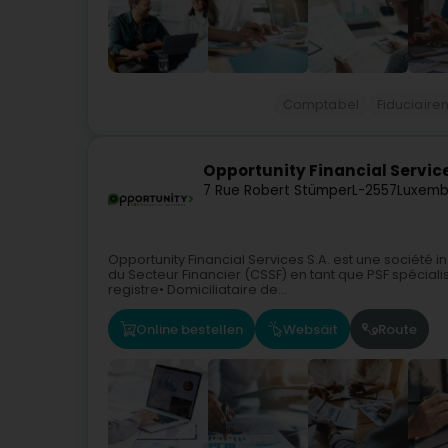
Comptabel
Fiduciaire
Opportunity Financial Servic
7 Rue Robert Stümper
L-2557
Luxemb
Opportunity Financial Services S.A. est une sociét
du Secteur Financier (CSSF) en tant que PSF spéciali
registre• Domiciliataire de...
Online bestellen
Websäit
Route