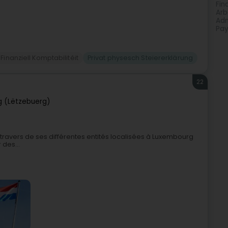
Fin
Arb
Adm
Pay
Finanziell Komptabilitéit
Privat physesch Steiererklärung
22
 (Lëtzebuerg)
 travers de ses différentes entités localisées à Luxembourg
 des...