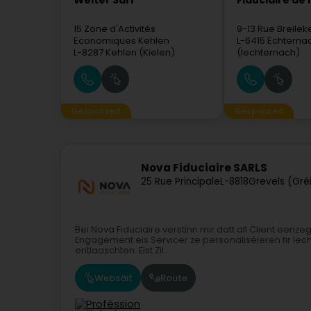
Welter Sàrl
Fiduciaire de l
15 Zone d'Activités
9-13 Rue Breilek
Economiques Kehlen
L-6415
Echterna
L-8287
Kehlen (Kielen)
(Iechternach)
Gesponsert
Gesponsert
Nova Fiduciaire SARLS
25 Rue Principale
L-8818
Grevels (Gré
Bei Nova Fiduciaire verstinn mir datt all Client eenz
Engagement eis Servicer ze personaliséieren fir Iech
entlaaschten. Eist Zil...
Websäit
Route