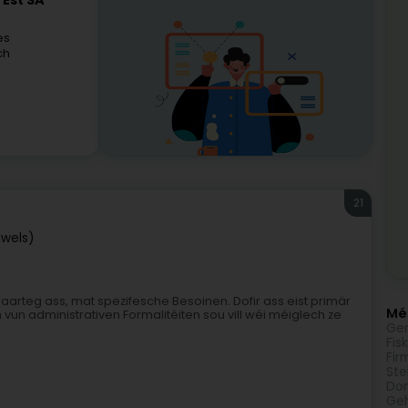
'Est SA
es
ch
21
iwels)
egaarteg ass, mat spezifesche Besoinen. Dofir ass eist primär
Méi
 vun administrativen Formalitéiten sou vill wéi méiglech ze
Gen
Fisk
Fir
Ste
Dom
Geh