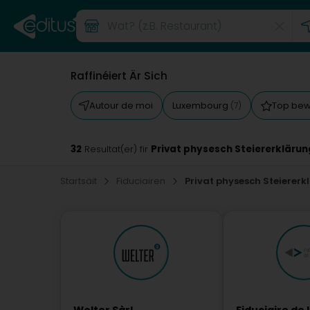
Raffinéiert Är Sich
Autour de moi
Luxembourg
Top be
(7)
32
Privat physesch Steiererklärun
Resultat(er) fir
Startsäit
Fiduciairen
Privat physesch Steiererk