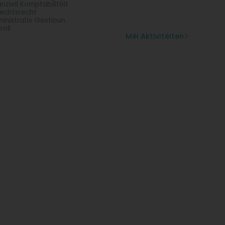
anziell Komptabilitéit
echtsrecht
inistrativ Gestioun
roll
Méi Aktivitéiten