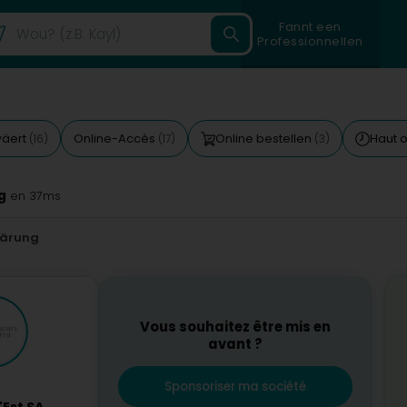
Fannt een
Professionnellen
wäert
Online-Accès
Online bestellen
Haut 
(16)
(17)
(3)
g
en 37ms
lärung
Vous souhaitez être mis en
avant ?
Sponsoriser ma société