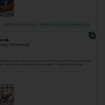
n
Gehälter Verwaltung
Privat physesch Steiererklärung
28
es SA
ourg (Lëtzebuerg)
é indépendante supervisée par la Commission de Surveillance
sé, détenant les agréments suivants :• Agent teneur de