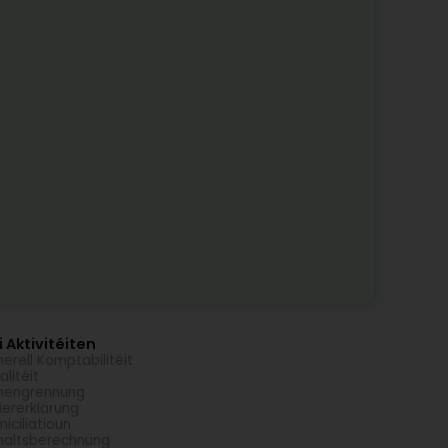
 Aktivitéiten
erell Komptabilitéit
alitéit
mengrennung
iererklärung
iciliatioun
altsberechnung