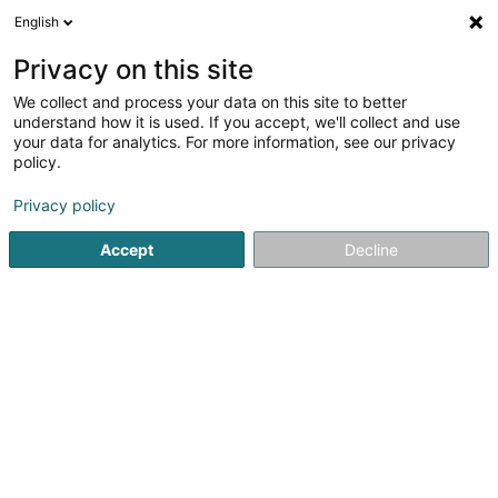
English
LU
Privacy on this site
We collect and process your data on this site to better
Raffinéiert Är Sich
understand how it is used. If you accept, we'll collect and use
your data for analytics. For more information, see our privacy
Autour de moi
Esch-sur-Alzette
Top bewäert
(1)
(1)
policy.
2
Ernährungserzéiung
Resultat(er) fir
en 46ms
Privacy policy
Startsäit
Ernährungsberoder(innen)
Ernährungserzéiung
Accept
Decline
1
Majorie Pailly Diéteticiene
Nutritioniste
21 Rue Boltgen
L-4038
Esch-sur-Alzette (Esch-Uelzecht)
Diététicienne nutritionniste à Esch-sur-Alzette, diplômée
d’État depuis 2020, Marjorie Pailly propose un
accompagnement nutritionnel personnalisé, basé sur
l’écoute, la science et le plaisir de manger.Elle prend en
charge la perte de poids,...