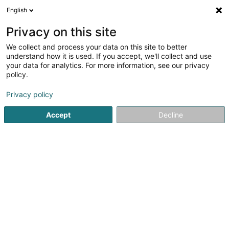
English
LU
Privacy on this site
We collect and process your data on this site to better
Raffinéiert Är Sich
understand how it is used. If you accept, we'll collect and use
your data for analytics. For more information, see our privacy
Autour de moi
Luxembourg
Top bewäert
(91)
(69)
policy.
451
Resultat(er) fir
Privacy policy
Bäckereien, Pâtisserieen an Séisswueren
en 82ms
Accept
Decline
Startsäit
Handel
Ernährung
Bäckereien, Pâtisserieen an
1
Au Pain de Mary Sàrl
40 Rue de Gasperich
L-1617
Luxembourg (Lëtzebuerg)
Maryline et Manu vous accueillent chaleureusement dans
leur boulangerie-pâtisserie artisanale située à
Gasperich, à Luxembourg.Passionnés par leur métier et le
savoir-faire traditionnel, ils vous proposent chaque jour