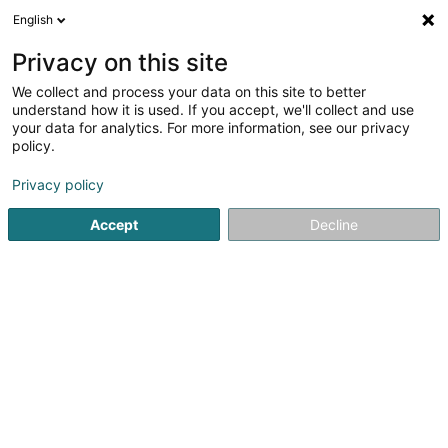
English
LU
Privacy on this site
We collect and process your data on this site to better
Raffinéiert Är Sich
understand how it is used. If you accept, we'll collect and use
your data for analytics. For more information, see our privacy
Autour de moi
Top bewäert
Klimaanlag
(5)
(4)
policy.
32
Resultat(er) fir
Privacy policy
Bäckereien, Pâtisserieen an Séisswueren zu Esch-sur-
Alzette
Accept
Decline
en 54ms
Startsäit
Bäckereien, Pâtisserieen an Séisswueren
Esch-sur
1
Estrela - Salon de thé
39 Rue Zenon Bernard
L-4031
Esch-sur-Alzette (Esch-Uelzecht)
Un petit creux ?Faites une pause gourmande dans notre
boulangerie et salon de thé !Nous vous proposons