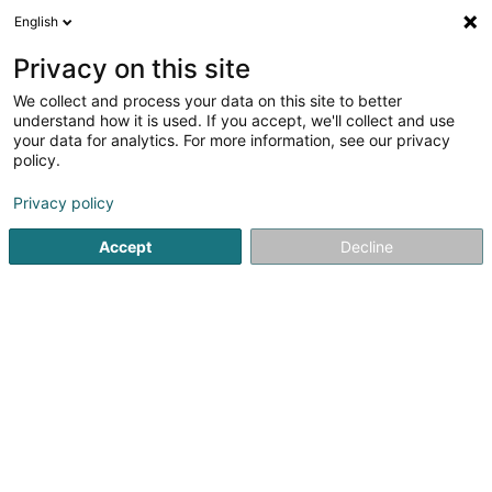
English
LU
Privacy on this site
We collect and process your data on this site to better
Raffinéiert Är Sich
understand how it is used. If you accept, we'll collect and use
your data for analytics. For more information, see our privacy
Autour de moi
Top bewäert
Zougang fir Behënne
(1)
policy.
6
Resultat(er) fir
Privacy policy
Bäckereien, Pâtisserieen an Séisswueren zu Mensdorf
en
41ms
Accept
Decline
Startsäit
Bäckereien, Pâtisserieen an Séisswueren
Mensdor
1
Cactus Roodt-sur-Syre
18 Rue Strachen
L-6933
Mensdorf (Menster)
Cactus Roodt-sur-Syre, votre supermarché proche de
chez vous.Cactus vous offre les meilleurs produits venant
de nos producteurs régionaux, produits faits et faits