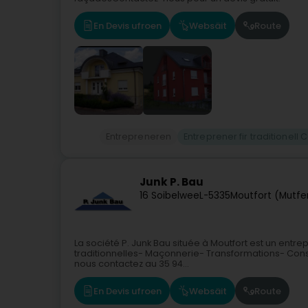
En Devis ufroen
Websäit
Route
Entrepreneren
Entreprener fir traditionell
Junk P. Bau
16 Soibelwee
L-5335
Moutfort (Mutfe
La société P. Junk Bau située à Moutfort est un entr
traditionnelles- Maçonnerie- Transformations- Cons
nous contactez au 35 94...
En Devis ufroen
Websäit
Route