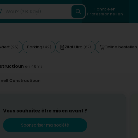
Fannt een
Professionnellen
wäert
Parking
Zitat Ufro
Online bestellen
(25)
(42)
(67)
nstructioun
en 46ms
ionell Constructioun
Vous souhaitez être mis en avant ?
Sponsoriser ma société