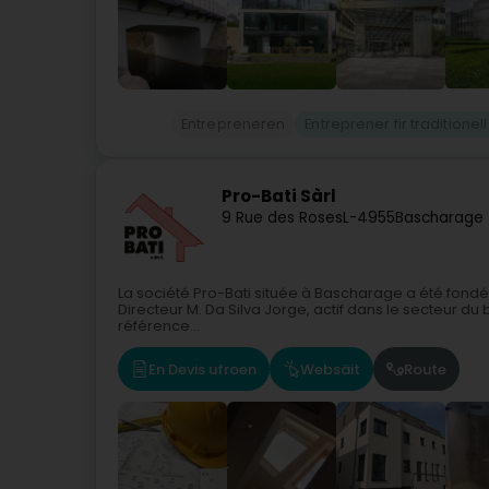
Entrepreneren
Entreprener fir traditionel
Pro-Bati Sàrl
9 Rue des Roses
L-4955
Bascharage 
La société Pro-Bati située à Bascharage a été fondé
Directeur M. Da Silva Jorge, actif dans le secteur 
référence...
En Devis ufroen
Websäit
Route