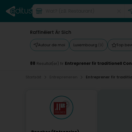
Raffinéiert Är Sich
Autour de moi
Luxembourg
Top be
(9)
88
Entreprener fir traditionell Co
Resultat(er) fir
Startsäit
Entrepreneren
Entreprener fir tradit