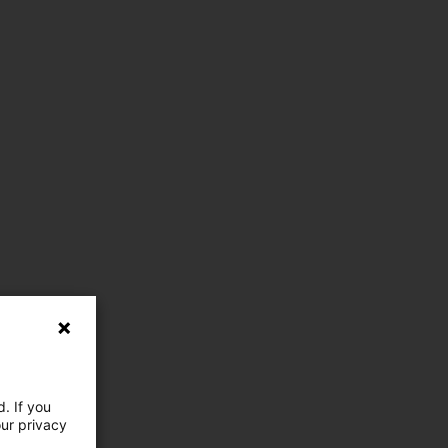
. If you
our privacy