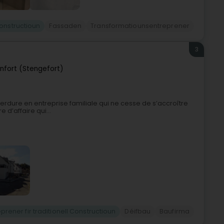
Constructioun
Fassaden
Transformatiounsentreprener
3
infort (Stengefort)
 perdure en entreprise familiale qui ne cesse de s’accroître
 d’affaire qui...
eprener fir traditionell Constructioun
Déifbau
Baufirma