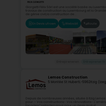
Giorgetti Félix Sàrl est une société basée au Luxembo
travaux de construction au Luxembourg et la Grande
de génie civil,la construction de...
En Devis ufroen
Websäit
Route
Entrepreneren
Entreprener fir
Lemos Construction
5 Montée St Hubert
L-5962
Itzig (Ize
Depuis de nombreuses années, située à Itzig Lemos 
pour :- Vos constructions- Vos rénovations- L'amén
façadesContactez-nous pour un devis gratuit.