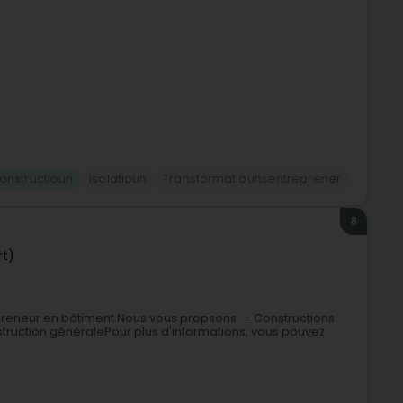
 Constructioun
Isolatioun
Transformatiounsentreprener
8
rt)
epreneur en bâtiment.Nous vous propsons : - Constructions
truction généralePour plus d'informations, vous pouvez