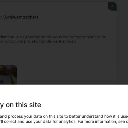
4
r (Gréiwemaacher)
raditionnelle à Grevenmacher Vous souhaitez construire ou
ons tout vos projets, rapidement et avec
y on this site
ll Constructioun
Renovatioun
Terrassementsaarbecht
and process your data on this site to better understand how it is used
5
ll collect and use your data for analytics. For more information, see 
tel)