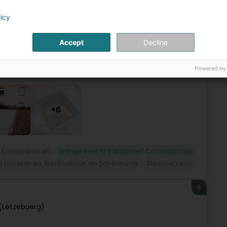
licy
ice de projets de construction traditionnelle, de gros œuvre
prise familiale fondée par Walter Müller et aujourd’hui
Accept
Decline
Powered by
+6
Entrepreneren
Entreprener fir traditionell Constructioun
desinfizéieren, Sterilisatioun an Sanéierung
Steemetzerei
6
(Lëtzebuerg)