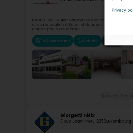
Privacy po
Depuis 1985, Müller Sàrl met son savoir-faire au serv
et de rénovation à Bettel et dans ses environs. Entre
dirigée par la deuxième...
En Devis ufroen
Websäit
Route
Services fir ze 
Giorgetti Félix
3 Rue Jean Piret
L-2350
Luxembourg 