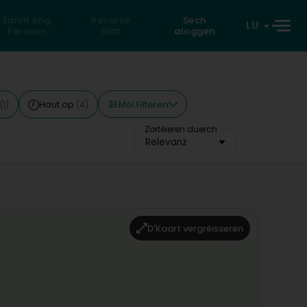
Fannt eng
Reverse
Sech
LU
Persoun
Sich
aloggen
Méi Filteren
Haut op
(1)
(4)
Zortéieren duerch
Relevanz
D'Kaart vergréisseren