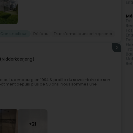
Ent
Méi
Déi
Ren
Fa
l Constructioun
Déifbau
Transformatiounsentreprener
Ent
Daa
Elek
2
Tra
Bau
Met
(Nidderkäerjeng)
Bë
e au Luxembourg en 1994 & profite du savoir-faire de son
du bâtiment depuis plus de 50 ans !Nous sommes une
+21