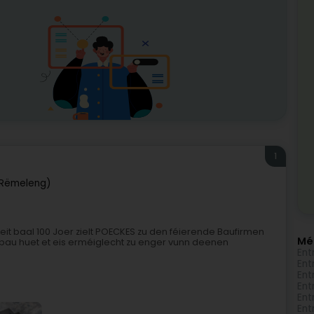
1
(Rëmeleng)
it baal 100 Joer zielt POECKES zu den féierende Baufirmen
Mé
fbau huet et eis erméiglecht zu enger vunn deenen
Ent
Ent
Ent
Ent
Ent
Ent