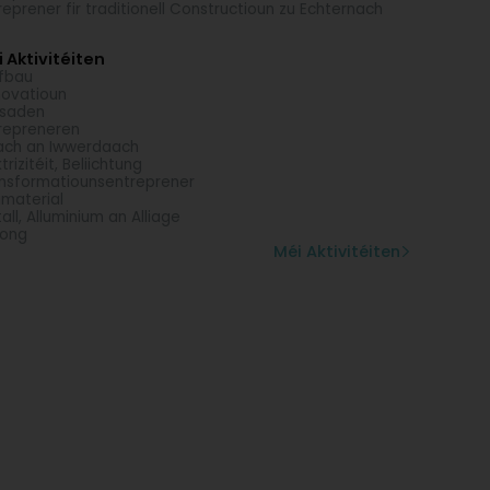
reprener fir traditionell Constructioun zu Echternach
 Aktivitéiten
fbau
ovatioun
ssaden
repreneren
ch an Iwwerdaach
trizitéit, Beliichtung
nsformatiounsentreprener
material
all, Alluminium an Alliage
tong
Méi Aktivitéiten