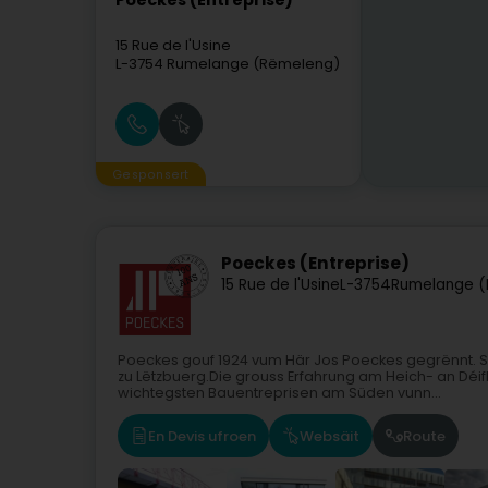
Poeckes (Entreprise)
15 Rue de l'Usine
L-3754
Rumelange (Rëmeleng)
Gesponsert
Poeckes (Entreprise)
15 Rue de l'Usine
L-3754
Rumelange 
Poeckes gouf 1924 vum Här Jos Poeckes gegrënnt. Se
zu Lëtzbuerg.Die grouss Erfahrung am Heich- an Déi
wichtegsten Bauentreprisen am Süden vunn...
En Devis ufroen
Websäit
Route