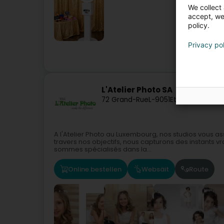
We collect 
accept, we'
policy.
Privacy po
Photogr
L'Atelier Photo SA
72 Grand-Rue
L-9051
Ettelbruck (Ette
A l'Atelier Photo au Luxembourg, nos studios vous a
travers nos objectifs, nous capturons des instants v
sommes spécialisés dans la...
Online bestellen
Websäit
Route