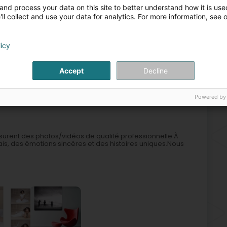
Opk
and process your data on this site to better understand how it is used
Dig
ll collect and use your data for analytics. For more information, see 
Sie
Div
licy
aphie
Fotograf
Drock
Fotoreportage
Bild Transfert
Accept
Decline
2
Powered by
lbréck)
ssurent des photos/vidéos de qualité professionnelle.À
rais, des émotions sincères et des histoires uniques.Nous