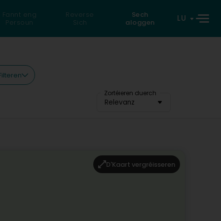
Fannt eng
Reverse
Sech
LU
Persoun
Sich
aloggen
Filteren
Zortéieren duerch
Relevanz
D'Kaart vergréisseren