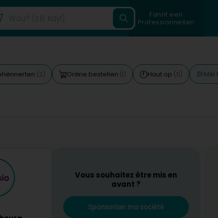
Fannt een
Professionnellen
Méi 
Behënnerten
Online bestellen
Haut op
(2)
(1)
(0)
Vous souhaitez être mis en
avant ?
Sponsoriser ma société