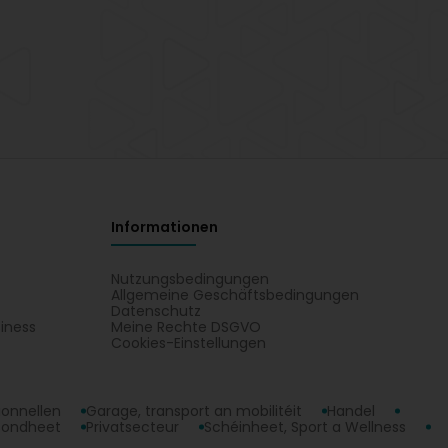
Informationen
Nutzungsbedingungen
Allgemeine Geschäftsbedingungen
Datenschutz
iness
Meine Rechte DSGVO
t
Cookies-Einstellungen
ionnellen
Garage, transport an mobilitéit
Handel
sondheet
Privatsecteur
Schéinheet, Sport a Wellness