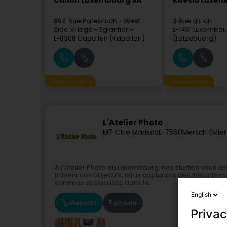
Canon Luxembourg SA
Koesio Luxe
89 E Rue Pafebruch
- West
3 Rue d'Eich
Side Village - Eglantier -
L-1461
Luxembou
L-8308
Capellen (Kapellen)
(Lëtzebuerg)
Gesponsert
Gesponsert
L'Atelier Photo
M7 Ctre Marisca
L-7560
Mersch (Mier
A l'Atelier Photo au Luxembourg, nos studios vous a
travers nos objectifs, nous capturons des instants v
sommes spécialisés dans la...
English
Websäit
Route
Privac