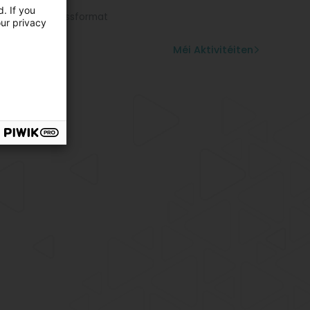
liew Buschtaf
. If you
italdrock Groussformat
our privacy
bdréckerei
ersen Drécker
Méi Aktivitéiten