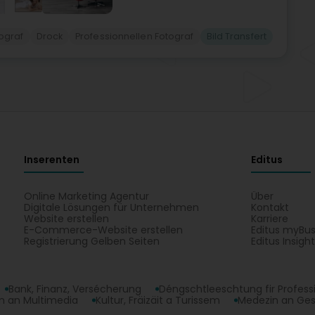
ograf
Drock
Professionnellen Fotograf
Bild Transfert
Inserenten
Editus
Online Marketing Agentur
Über
Digitale Lösungen für Unternehmen
Kontakt
Website erstellen
Karriere
E-Commerce-Website erstellen
Editus myBus
Registrierung Gelben Seiten
Editus Insigh
Bank, Finanz, Versécherung
Déngschtleeschtung fir Profess
 an Multimedia
Kultur, Fräizäit a Turissem
Medezin an Ge