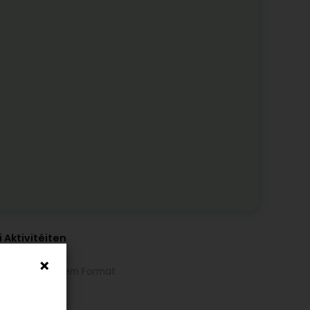
 Aktivitéiten
italdrock
ffdrock
ck vun groussem Format
setdréckerei
locken
hbiller