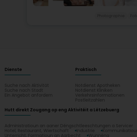
Photographie
Fot
Dienste
Praktisch
Suche nach Aktivität
Notdienst Apotheken
Suche nach Stadt
Notdienst Kliniken
Ein Angebot anfordern
Verkehrsinformationen
Postleitzahlen
Hutt direkt Zougang op eng Aktivitéit a Lëtzebuerg
Administratioun an aaner Déngschtleeschtungen a Servicer
Hotel, Restaurant, Wiertschaft
Industrie
Kommunikatioun
Unterricht, Formatioun an Aarbecht
Wunnéng