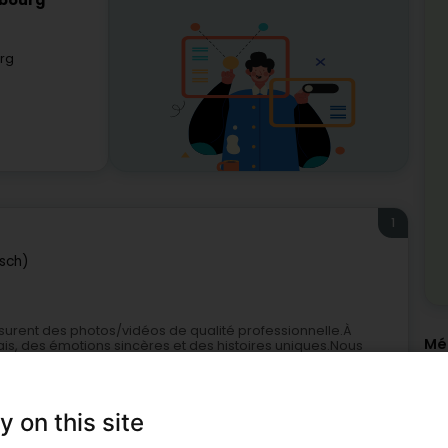
mbourg
rg
1
sch)
ssurent des photos/vidéos de qualité professionnelle.À
Méi
rais, des émotions sincères et des histoires uniques.Nous
Dig
Sto
Dro
Off
y on this site
Bef
Pec