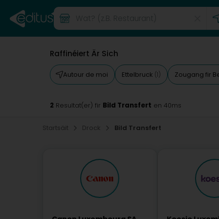
Raffinéiert Är Sich
Autour de moi
Ettelbruck
Zougang fir 
(1)
2
Bild Transfert
Resultat(er) fir
en 40ms
Startsäit
Drock
Bild Transfert