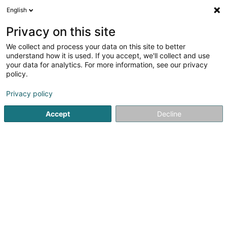
English
LU
Privacy on this site
We collect and process your data on this site to better
Raffinéiert Är Sich
understand how it is used. If you accept, we'll collect and use
your data for analytics. For more information, see our privacy
Autour de moi
Leudelange
Top bewäert
P
(2)
(4)
policy.
7
Help desk
Resultat(er) fir
en 54ms
Privacy policy
Startsäit
Computer Service
Help desk
Accept
Decline
1
Account-IT.lu Sàrl
6 Rue d'Arlon
L-8399
Windhof (Wandhaff)
Historique Account-IT a été créé en 2002 par un
passionné d’informatique de gestion ayant forgé ses
armes dans le monde financier et informatique. Proximité
Implantée à deux pas du cœur économique du pays,
notre structure «Made in Luxembourg» élabore...