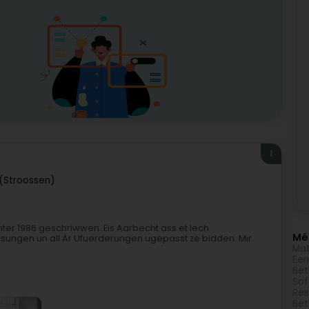
1
 (Stroossen)
nter 1986 geschriwwen. Eis Aarbecht ass et Iech
Méi
sungen un all Är Ufuerderungen ugepasst ze bidden. Mir
Mat
Een
Bet
Sof
Res
Bet