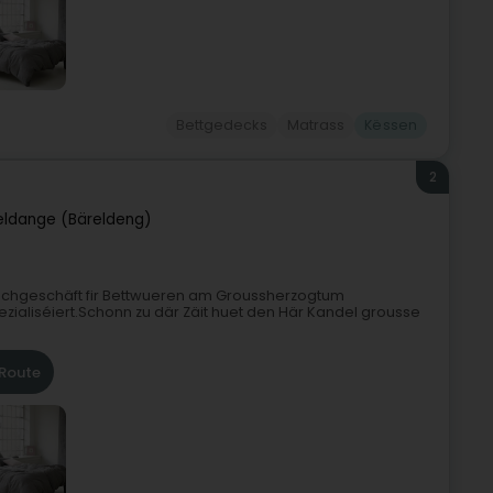
Bettgedecks
Matrass
Këssen
2
eldange (Bäreldeng)
Fachgeschäft fir Bettwueren am Groussherzogtum
ezialiséiert.Schonn zu där Zäit huet den Här Kandel grousse
Route