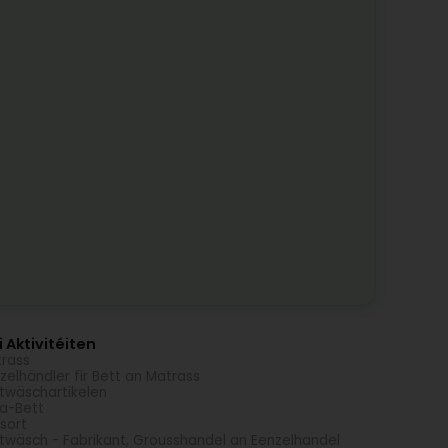
 Aktivitéiten
rass
zelhändler fir Bett an Matrass
twäschartikelen
a-Bett
sort
twäsch - Fabrikant, Grousshandel an Eenzelhandel