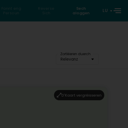
Fannt eng
Reverse
Sech
LU
Persoun
Sich
aloggen
Zortéieren duerch
Relevanz
D'Kaart vergréisseren