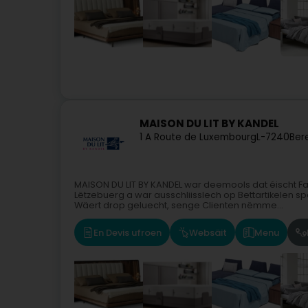
MAISON DU LIT BY KANDEL
1 A Route de Luxembourg
L-7240
Ber
MAISON DU LIT BY KANDEL war deemools dat éischt 
Lëtzebuerg a war ausschliisslech op Bettartikelen sp
Wäert drop geluecht, senge Clienten nëmme...
En Devis ufroen
Websäit
Menu