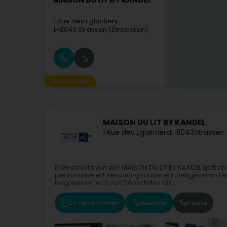
MAISON DU LIT BY KANDEL
1 Rue des Eglantiers
L-8043
Strassen (Stroossen)
Gesponsert
MAISON DU LIT BY KANDEL
1 Rue des Eglantiers
L-8043
Strassen
D'Geschicht vun der MAISON DU LIT BY KANDEL gëtt zë
personaliséiert Berodung ronderëm Bettgezei an Léi
begréissen Iech vun Dënschdes bis...
En Devis ufroen
Websäit
Route