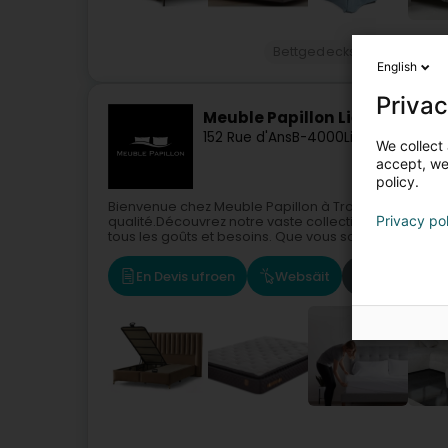
Bettgedecks
Wandschaf
English
Privac
Meuble Papillon Liège
152 Rue d'Ans
B-4000
Liège
We collect 
accept, we'
policy.
Bienvenue chez Meuble Papillon à Trois-Ponts, votr
Privacy po
qualité.Découvrez notre vaste collection de lits co
tous les goûts et besoins. Que vous soyez...
En Devis ufroen
Websäit
Route