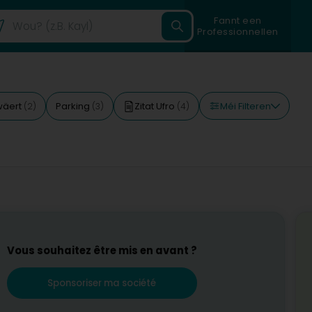
Fannt een
Professionnellen
Méi Filteren
wäert
Parking
Zitat Ufro
(2)
(3)
(4)
Vous souhaitez être mis en avant ?
Sponsoriser ma société