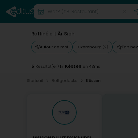
Raffinéiert Är Sich
Autour de moi
Luxembourg
Top be
(2)
5
Këssen
Resultat(er) fir
en 43ms
Startsäit
Bettgedecks
Këssen