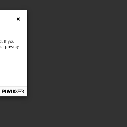
. If you
our privacy