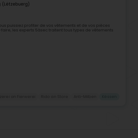
 (Lëtzebuerg)
vous puissiez profiter de vos vêtements et de vos pièces
aire, les experts 5àsec traitent tous types de vêtements
erei an Fierwerei
Rido an Store
Anti-Milben
Këssen