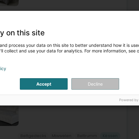
 an Dressing
Eenzelhändler fir Bett an Matrass
Këssen
3
y on this site
and process your data on this site to better understand how it is used
ll collect and use your data for analytics. For more information, see 
e destination incontournable pour un sommeil de
licy
nfortables, soigneusement sélectionnés pour répondre à
Accept
Decline
Powered by
Bettgedecks
Miwwelen
Bettrumm
Këssen