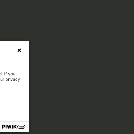
. If you
our privacy