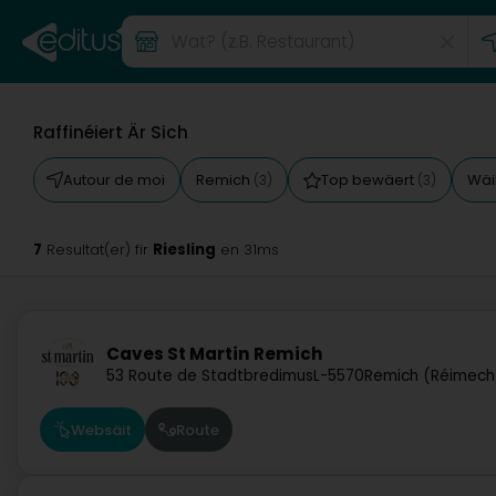
Raffinéiert Är Sich
Autour de moi
Remich
Top bewäert
Wäi
(3)
(3)
7
Riesling
Resultat(er) fir
en 31ms
Caves St Martin Remich
53 Route de Stadtbredimus
L-5570
Remich (Réimech
Websäit
Route