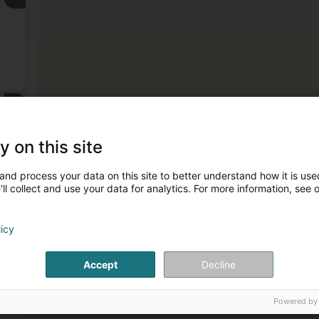
3
)
y on this site
and process your data on this site to better understand how it is used
ll collect and use your data for analytics. For more information, see 
licy
4
Accept
Decline
Powered by