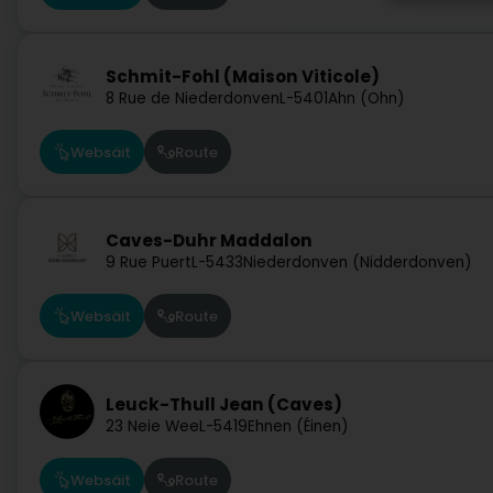
Schmit-Fohl (Maison Viticole)
8 Rue de Niederdonven
L-5401
Ahn (Ohn)
Websäit
Route
Caves-Duhr Maddalon
9 Rue Puert
L-5433
Niederdonven (Nidderdonven)
Websäit
Route
Leuck-Thull Jean (Caves)
23 Neie Wee
L-5419
Ehnen (Éinen)
Websäit
Route