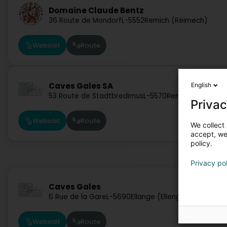
Domaine Claude Bentz
36 Route de Mondorf
L-5552
Remich (Réimech)
Websäit
Route
Caves Gales SA
English
53 Route de Stadtbredimus
L-5570
Remich (Réimech
Privac
Websäit
Route
We collect 
accept, we'
policy.
Privacy po
Caves Gales
6 Rue de la Gare
L-5690
Ellange (Elleng)
Websäit
Route