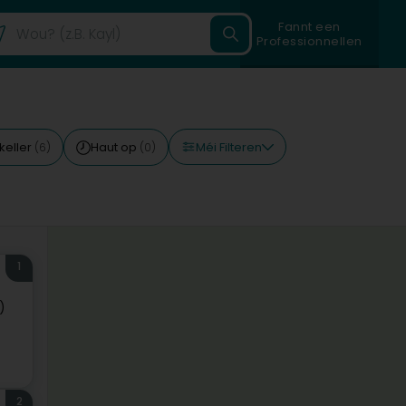
Fannt een
Professionnellen
Méi Filteren
keller
Haut op
(6)
(0)
1
)
2