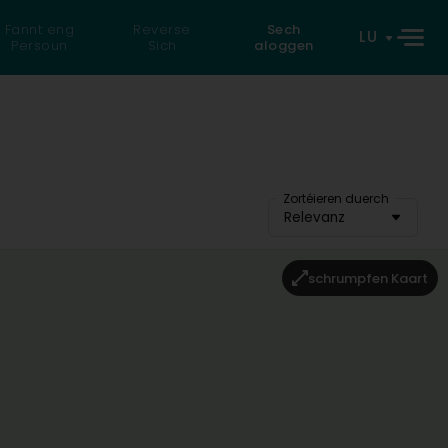
Fannt eng
Reverse
Sech
LU
Persoun
Sich
aloggen
Zortéieren duerch
Relevanz
schrumpfen Kaart