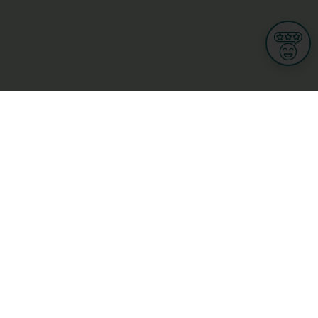
Informationen
Nutzungsbedingungen
Allgemeine Geschäftsbedingungen
Datenschutz
iness
Meine Rechte DSGVO
t
Cookies-Einstellungen
ionnellen
Garage, transport an mobilitéit
Handel
sondheet
Privatsecteur
Schéinheet, Sport a Wellness