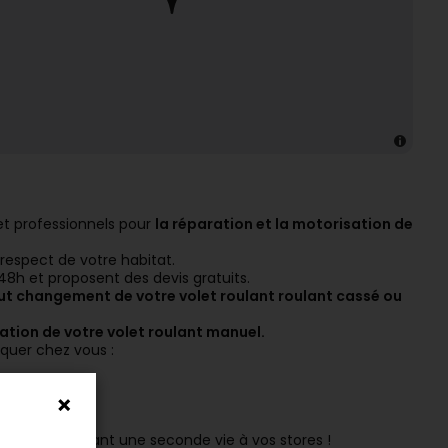
et professionnels pour
la réparation et la motorisation de
 respect de votre habitat.
48h et proposent des devis gratuits.
ut changement de votre volet roulant roulant cassé ou
ation de votre volet roulant manuel.
iquer chez vous :
tes en redonnant une seconde vie à vos stores !