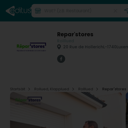
Repar'stores
Rolllued
20 Rue de Hollerich
L-1740
Luxe
Startsäit
Rollued, Klapplued
Rolllued
Repar'stores