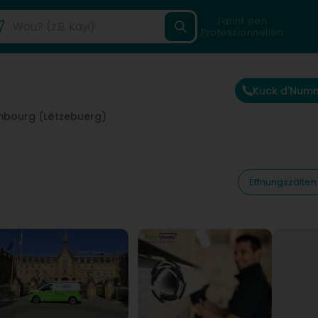
Fannt een
Professionnellen
Kuck d'Num
mbourg (Lëtzebuerg)
Ëffnungszäiten