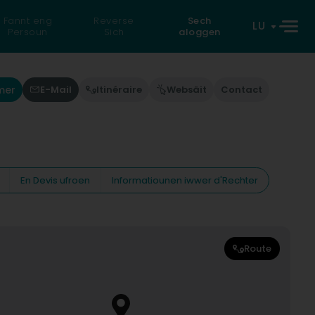
Fannt eng
Reverse
Sech
LU
Persoun
Sich
aloggen
mer
E-Mail
Itinéraire
Websäit
Contact
En Devis ufroen
Informatiounen iwwer d'Rechter
Route