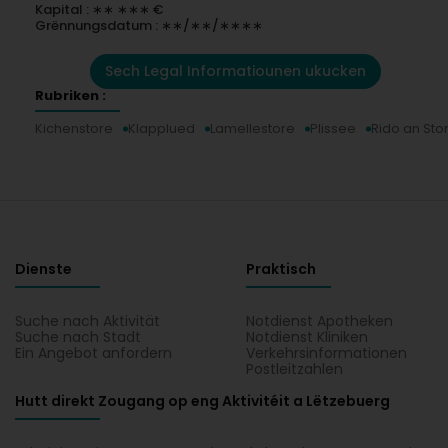
Kapital : ∗∗ ∗∗∗ €
Grënnungsdatum : ∗∗/∗∗/∗∗∗∗
Sech Legal Informatiounen ukucken
Rubriken :
Kichenstore
Klapplued
Lamellestore
Plissee
Rido an Sto
Dienste
Praktisch
Suche nach Aktivität
Notdienst Apotheken
Suche nach Stadt
Notdienst Kliniken
Ein Angebot anfordern
Verkehrsinformationen
Postleitzahlen
Hutt direkt Zougang op eng Aktivitéit a Lëtzebuerg