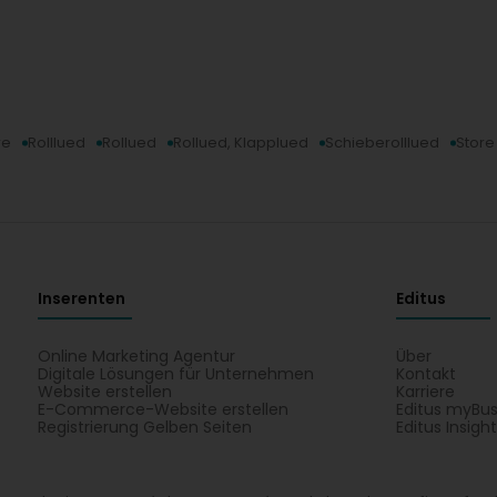
re
Rolllued
Rollued
Rollued, Klapplued
Schieberolllued
Store
Inserenten
Editus
Online Marketing Agentur
Über
Digitale Lösungen für Unternehmen
Kontakt
Website erstellen
Karriere
E-Commerce-Website erstellen
Editus myBus
Registrierung Gelben Seiten
Editus Insigh