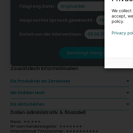
F
Füügt eng Datei :
Eroplueden
D
We collect 
accept, we'
Gesproochte Sprooch gewënscht :
FR
policy.
Privacy po
Datum vun der Interventioun :
Bestätegt meng Ufro
Zousätzlech Informatiounen
Eis Produkter an Zerwisser
Mir bidden Iech
Eis Aktivitéiten
Daten administrativ & finanziell
Nace : ∗∗.∗∗∗
N° vum Handelsregister : ∗∗∗∗∗∗∗
International TVAsnummer : ∗∗∗∗∗∗∗∗∗∗