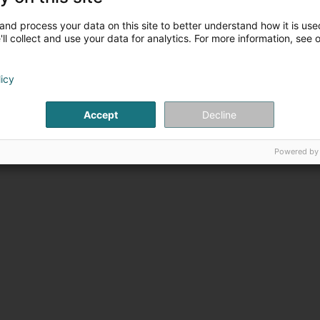
aire appel à nous, c'est s'adresser à des experts en simplicité c
emandez un devis gratuit!
and process your data on this site to better understand how it is used
ll collect and use your data for analytics. For more information, see 
licy
Accept
Decline
Powered by