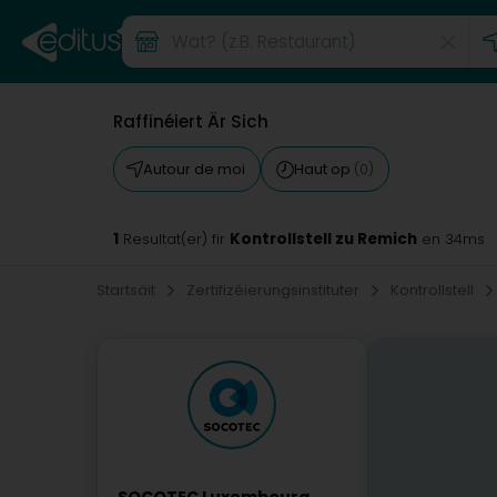
Raffinéiert Är Sich
Autour de moi
Haut op
(0)
1
Kontrollstell zu Remich
Resultat(er) fir
en 34ms
Startsäit
Zertifizéierungsinstituter
Kontrollstell