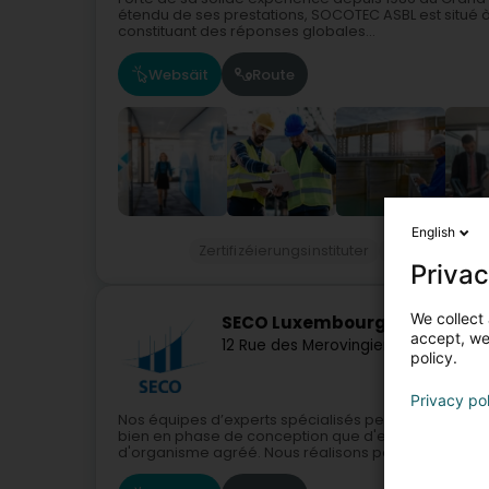
étendu de ses prestations, SOCOTEC ASBL est situé 
constituant des réponses globales...
Websäit
Route
English
Zertifizéierungsinstituter
Gesetzlech Ko
Privac
We collect 
SECO Luxembourg
accept, we'
12 Rue des Merovingiens
L-8070
Bert
policy.
Privacy po
Nos équipes d’experts spécialisés peuvent vous ac
bien en phase de conception que d'exécution. Nous
d'organisme agréé. Nous réalisons pour cela...