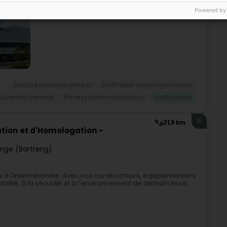
Powered by
Zertifizéierungsinstituter
Zertifizéierungsorganismus
rsounesécherheet
Fieresysteminstallatioun
Kontrollstell
6
21,9 km
ation et d'Homologation -
ange (Bartreng)
à l'internationale. Avec nos constructeurs, équipementiers
bilité, à la sécurité et à l'environnement de demain.Nous