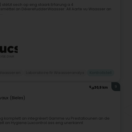
) stëtzt sech op eng staark Erfarung a 4
mëttel an DéierefudderWaasser: All Aarte vu Waasser an
..
Waasseren
Laboratoire fir Waasseranalys
Kontrollstell
9
30,9 km
vaux (Bieles)
eng komplett an integréiert Gamme vu Prestatiounen an de
lt an Hygiene.Luxcontrol ass eng unerkannt