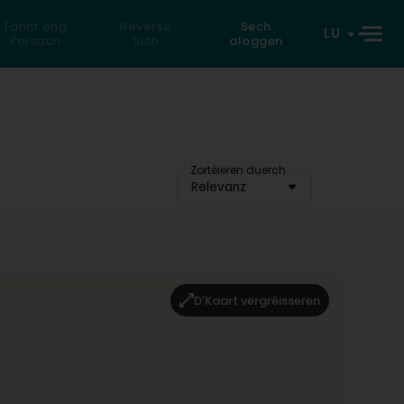
Fannt eng
Reverse
Sech
LU
Persoun
Sich
aloggen
Zortéieren duerch
Relevanz
D'Kaart vergréisseren