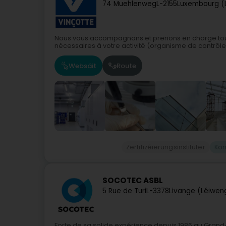
74 Muehlenweg
L-2155
Luxembourg (
Nous vous accompagnons et prenons en charge tous
nécessaires à votre activité (organisme de contrôle 
Websäit
Route
Zertifizéierungsinstituter
Kont
SOCOTEC ASBL
5 Rue de Turi
L-3378
Livange (Léiwen
Forte de sa solide expérience depuis 1986 au Grand-