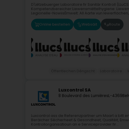
D'Lëtzebuerger Laboratoire fir Sanitär Kontroll (LLuCS
Kompetenzbereicher:Liewensmëttelhygiene: Liewens
Legionelle-NowiisËmwelt: All Aarte vun Iewerflächen,.
Online bestellen
Websäit
Route
Öffentlechen Déngscht
Laboratoire
Luxcontrol SA
8 Boulevard des Lumières
L-4369
Bel
Luxcontrol ass de Referenzpartner um Maart a bitt 
Beräicher Sécherheet & Gesondheet, Qualitéit, Ëmwe
Kontrollorganisatioun an e Serviceprovider fir...