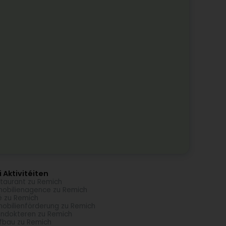
 Aktivitéiten
taurant zu Remich
obilienagence zu Remich
é zu Remich
obilienförderung zu Remich
ndokteren zu Remich
fbau zu Remich