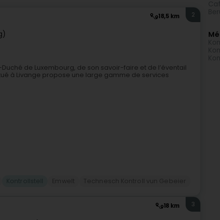
Caf
Ber
2
18,5 km
g)
Mé
Kon
Kon
Kon
Duché de Luxembourg, de son savoir-faire et de l’éventail
tué à Livange propose une large gamme de services
Kontrollstell
Emwelt
Technesch Kontroll vun Gebeier
3
18 km