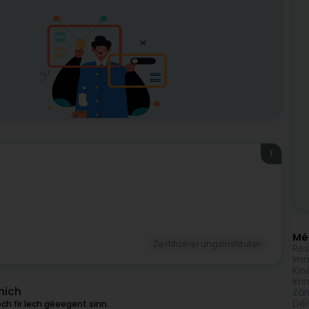
1
Méi
Zertifizéierungsinstituter
Res
Imm
Kin
Imm
mich
Zän
Déi
ch fir Iech gëeegent sinn.