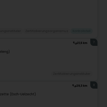
rungsinstituter
Zertifizéierungsorganismus
Kontrollstell
7
21,5 km
eleng)
Zertifizéierungsinstituter
8
29,3 km
lzette (Esch-Uelzecht)