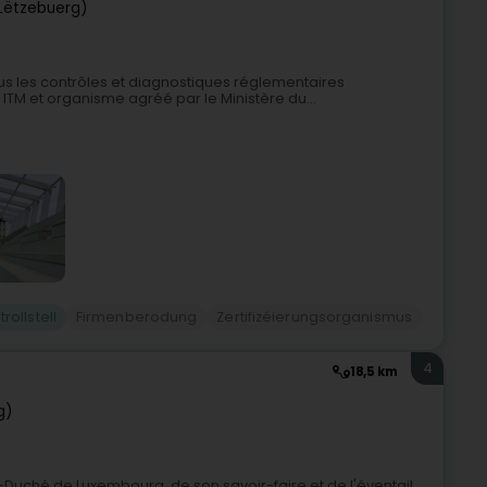
Lëtzebuerg)
 les contrôles et diagnostiques réglementaires
ITM et organisme agréé par le Ministère du...
rollstell
Firmenberodung
Zertifizéierungsorganismus
4
18,5 km
g)
Duché de Luxembourg, de son savoir-faire et de l'éventail