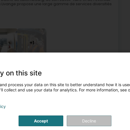
à Livange propose une large gamme de services diversifiés
+1
ntroll am Bau
Zertifizéierungsorganismus
Kontrollstell
y on this site
5
22,1 km
and process your data on this site to better understand how it is used
ll collect and use your data for analytics. For more information, see 
range (Bartreng)
licy
compagner dans toutes les phases de votre projet aussi
 pouvons vous aider en tant bureau de contrôle ou
Accept
Decline