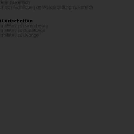
éen zu Remich
uflech Ausbildung an Weiderbildung zu Remich
i Uertschaften
trollstell zu Luxembourg
trollstell zu Dudelange
trollstell zu Livange