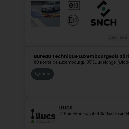
Zertifizéie
Bureau Technique Luxembourgeois Sàrl
80 Route de Luxembourg
L-3515
Dudelange (Didd
Route
LLUCS
27 Rue Henri Koch
L-4354
Esch-sur-A