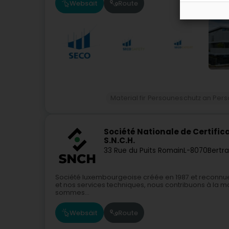
Websäit
Route
Material fir Persouneschutz an Pe
Société Nationale de Certific
S.N.C.H.
33 Rue du Puits Romain
L-8070
Bertr
Société luxembourgeoise créée en 1987 et reconnue 
et nos services techniques, nous contribuons à la mo
sommes...
Websäit
Route