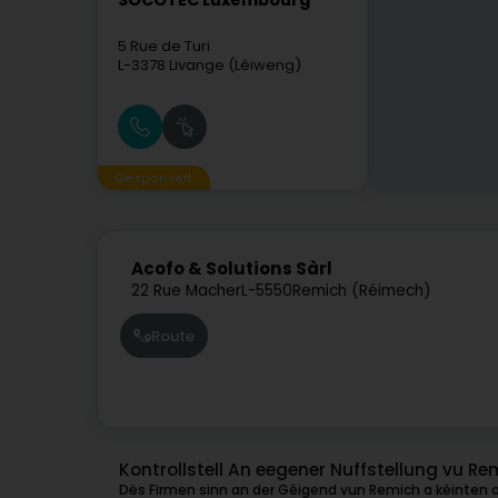
SOCOTEC Luxembourg
5 Rue de Turi
L-3378
Livange (Léiweng)
Gesponsert
Acofo & Solutions Sàrl
22 Rue Macher
L-5550
Remich (Réimech)
Route
Kontrollstell An eegener Nuffstellung vu Re
Dës Firmen sinn an der Géigend vun Remich a kéinten o