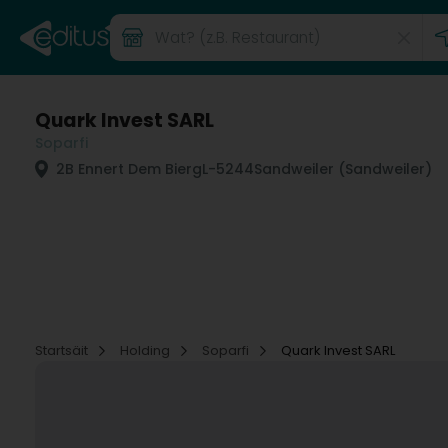
Quark Invest SARL
Soparfi
2B Ennert Dem Bierg
L-5244
Sandweiler (Sandweiler)
Startsäit
Holding
Soparfi
Quark Invest SARL