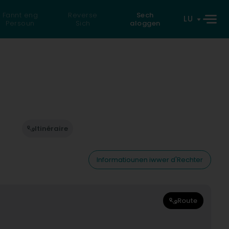
Fannt eng
Reverse
Sech
LU
Persoun
Sich
aloggen
Itinéraire
Informatiounen iwwer d'Rechter
Route