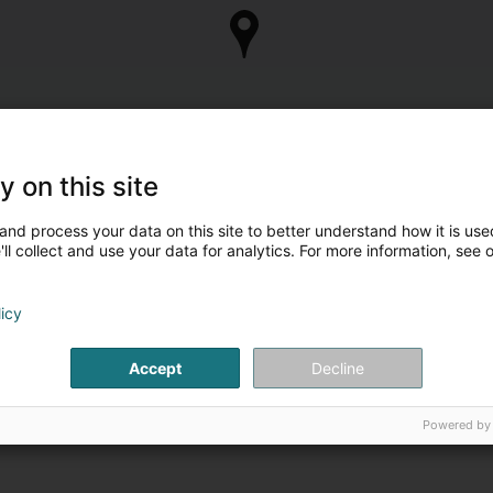
y on this site
and process your data on this site to better understand how it is used
ll collect and use your data for analytics. For more information, see 
licy
Accept
Decline
Powered by