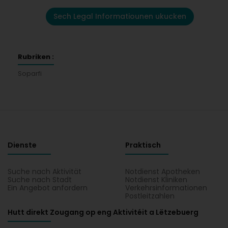
Sech Legal Informatiounen ukucken
Rubriken :
Soparfi
Dienste
Praktisch
Suche nach Aktivität
Notdienst Apotheken
Suche nach Stadt
Notdienst Kliniken
Ein Angebot anfordern
Verkehrsinformationen
Postleitzahlen
Hutt direkt Zougang op eng Aktivitéit a Lëtzebuerg