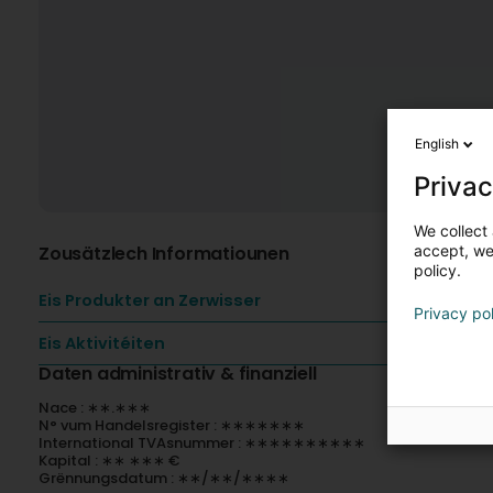
English
Privac
We collect 
Zousätzlech Informatiounen
accept, we'
policy.
Eis Produkter an Zerwisser
Privacy po
Eis Aktivitéiten
Daten administrativ & finanziell
Nace : ∗∗.∗∗∗
N° vum Handelsregister : ∗∗∗∗∗∗∗
International TVAsnummer : ∗∗∗∗∗∗∗∗∗∗
Kapital : ∗∗ ∗∗∗ €
Grënnungsdatum : ∗∗/∗∗/∗∗∗∗