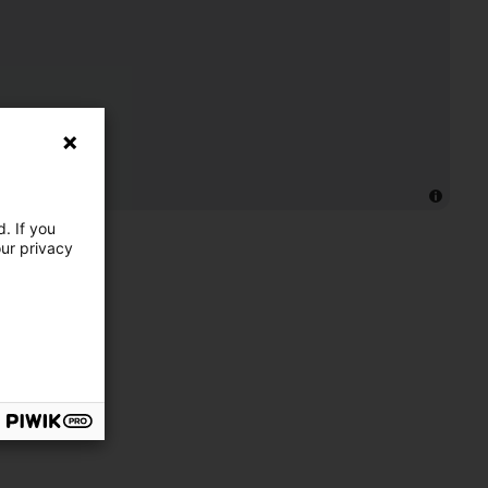
. If you
our privacy