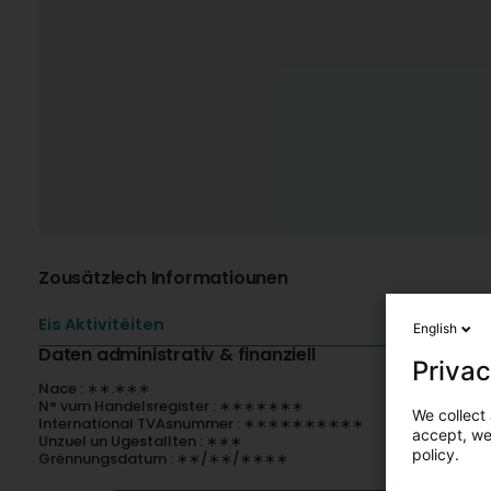
Zousätzlech Informatiounen
Eis Aktivitéiten
English
Daten administrativ & finanziell
Privac
Nace : ∗∗.∗∗∗
N° vum Handelsregister : ∗∗∗∗∗∗∗
We collect 
International TVAsnummer : ∗∗∗∗∗∗∗∗∗∗
accept, we'
Unzuel un Ugestallten : ∗∗∗
policy.
Grënnungsdatum : ∗∗/∗∗/∗∗∗∗