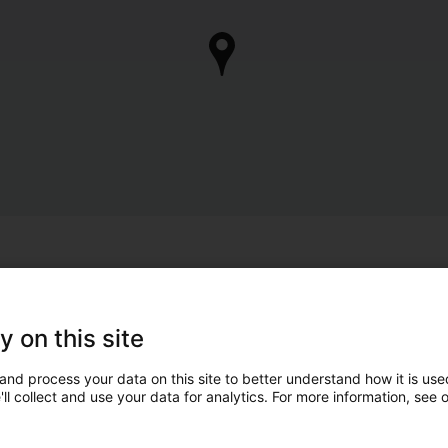
y on this site
and process your data on this site to better understand how it is used
ll collect and use your data for analytics. For more information, see 