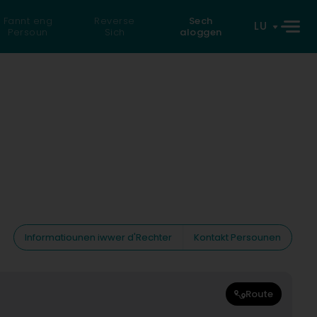
Fannt eng
Reverse
Sech
LU
Persoun
Sich
aloggen
Informatiounen iwwer d'Rechter
Kontakt Persounen
Route