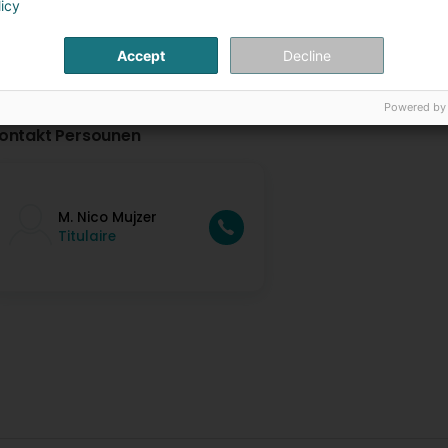
licy
Accept
Decline
Powered by
ontakt Persounen
M. Nico Mujzer
Titulaire