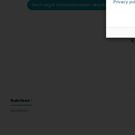
Privacy po
Sech Legal Informatiounen ukucken
K
Rubriken :
Apdikten