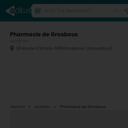
Pharmacie de Grosbous
Apdikten
20 Route d'Arlon
L-9155
Grosbous (Groussbus)
Startsäit
Apdikten
Pharmacie de Grosbous