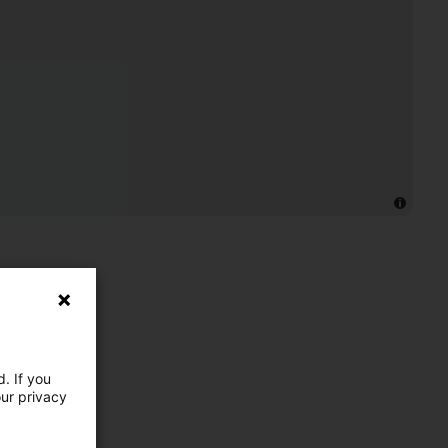
. If you
our privacy