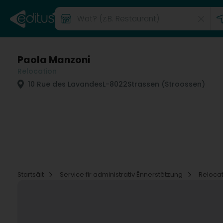
Paola Manzoni
Relocation
10 Rue des Lavandes
L-8022
Strassen (Stroossen)
Startsäit
Service fir administrativ Ënnerstëtzung
Reloca