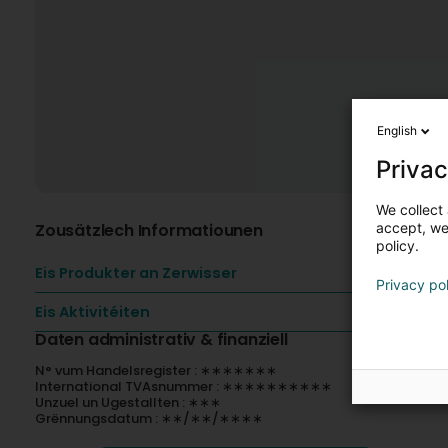
English
Privac
We collect 
Zousätzlech Informatiounen
accept, we'
policy.
Eis Produkter an Zerwisser
Privacy po
Eis Aktivitéiten
Daten administrativ & finanziell
N° vum Handelsregister : ∗∗∗∗∗∗∗
International TVAsnummer : ∗∗∗∗∗∗∗∗∗∗
Unzuel un Ugestallten : ∗∗∗
Grënnungsdatum : ∗∗/∗∗/∗∗∗∗