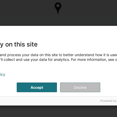
y on this site
and process your data on this site to better understand how it is used
ll collect and use your data for analytics. For more information, see 
licy
Accept
Decline
Powered by