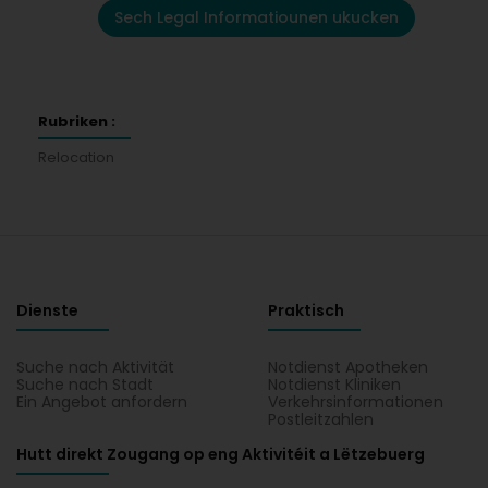
Sech Legal Informatiounen ukucken
Rubriken :
Relocation
Dienste
Praktisch
Suche nach Aktivität
Notdienst Apotheken
Suche nach Stadt
Notdienst Kliniken
Ein Angebot anfordern
Verkehrsinformationen
Postleitzahlen
Hutt direkt Zougang op eng Aktivitéit a Lëtzebuerg