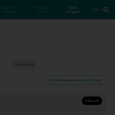
Fannt eng
Reverse
Sech
LU
Persoun
Sich
aloggen
Itinéraire
Informatiounen iwwer d'Rechter
Route