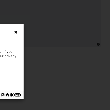
. If you
our privacy