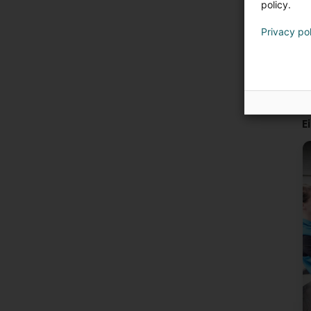
policy.
Privacy po
E