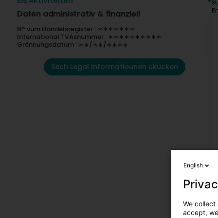
Eis Aktivitéiten
s
E
Daten administrativ & finanziell
N° vum Handelsregister : ∗∗∗∗∗∗∗
International TVAsnummer : ∗∗∗∗∗∗∗∗∗∗
Grënnungsdatum : ∗∗/∗∗/∗∗∗∗
Sech Legal Informatiounen ukucken
English
Privac
We collect 
accept, we'