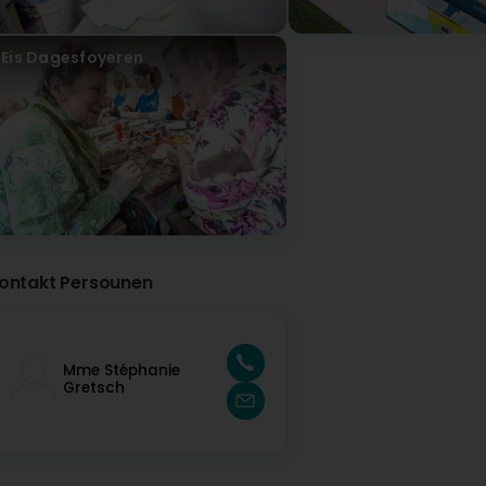
Eis Dagesfoyeren
ontakt Persounen
Mme Stéphanie
Gretsch