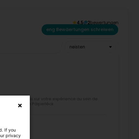
4,5
2
bewertungen
eng Bewäertungen schreiwen
neisten
aisser votre avis sur votre expérience au sein de
e journée. Team Päiperléck
. If you
our privacy