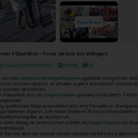
wwer Päiperléck - Foyer de jour Am Wéngert
Zougang fir Behënnerten
Parking
Lift
i vun eise
unerkannte Dagesfoyeren
ugebidde Déngschter riicht
onnectiounen oprecht ze erhalen a géint d’Isolatioun unzekämp
n sozialen Aktivitéiten.
ei Päiperléck sinn eis
Dagesfoyeren
geselleg a frëndlech Treffp
aagsiwwer.
ng qualifizéiert Ekipp proposéiert Iech eng Panoplie un therapeute
rganiséieren d’ganzt Joer iwwer Atelieren fir Konschthandwierk a 
esellschaftsspiller an Ausflich un.
m Ären Alldag ze vereinfachen bidden eis
Dagesfoyeren
ee Shut
arantéieren.
ist Ziel ass, Iech ee soziaalt Liewen ubidden ze kënnen a gläichzä