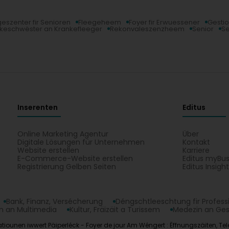
eszenter fir Senioren
Fleegeheem
Foyer fir Erwuessener
Gestio
nkeschwëster an Krankefleeger
Rekonvaleszenzheem
Senior
Se
Inserenten
Editus
Online Marketing Agentur
Über
Digitale Lösungen für Unternehmen
Kontakt
Website erstellen
Karriere
E-Commerce-Website erstellen
Editus myBus
Registrierung Gelben Seiten
Editus Insigh
Bank, Finanz, Versécherung
Déngschtleeschtung fir Profess
 an Multimedia
Kultur, Fräizäit a Turissem
Medezin an Ge
ounen iwwert Päiperléck - Foyer de jour Am Wéngert : Ëffnungszäiten, Telefo