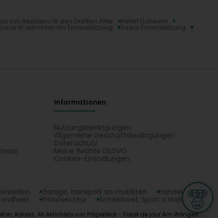
un vun Residenz fir den Drëtten Alter
Hëllef Doheem
rvice fir administrativ Ënnerstëtzung
Sozial Ënnerstëtzung
Informationen
Nutzungsbedingungen
Allgemeine Geschäftsbedingungen
Datenschutz
iness
Meine Rechte DSGVO
t
Cookies-Einstellungen
ionnellen
Garage, transport an mobilitéit
Handel
sondheet
Privatsecteur
Schéinheet, Sport a Wellness
n, Adress. All Aktivitéite vun Päiperléck - Foyer de jour Am Wéngert :