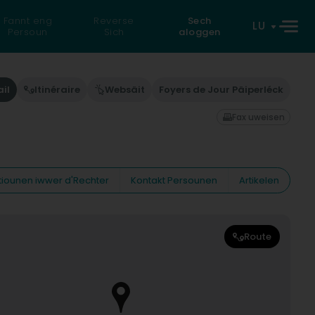
Fannt eng
Reverse
Sech
LU
Persoun
Sich
aloggen
il
Itinéraire
Websäit
Foyers de Jour Päiperléck
Fax uweisen
tiounen iwwer d'Rechter
Kontakt Persounen
Artikelen
Route