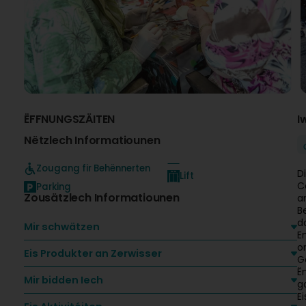
ËFFNUNGSZÄITEN
I
Nëtzlech Informatiounen
Zougang fir Behënnerten
D
Lift
C
Parking
Zousätzlech Informatiounen
a
B
d
Mir schwätzen
E
o
Eis Produkter an Zerwisser
G
Ë
Mir bidden Iech
g
E