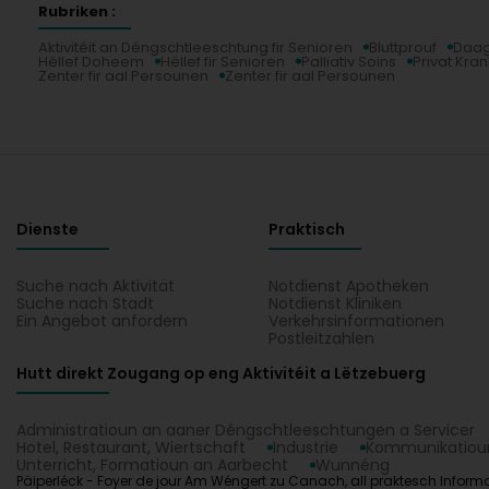
Rubriken :
Aktivitéit an Déngschtleeschtung fir Senioren
Bluttprouf
Daag
Hëllef Doheem
Hëllef fir Senioren
Palliativ Soins
Privat Kra
Zenter fir aal Persounen
Zenter fir aal Persounen
Dienste
Praktisch
Suche nach Aktivität
Notdienst Apotheken
Suche nach Stadt
Notdienst Kliniken
Ein Angebot anfordern
Verkehrsinformationen
Postleitzahlen
Hutt direkt Zougang op eng Aktivitéit a Lëtzebuerg
Administratioun an aaner Déngschtleeschtungen a Servicer
Hotel, Restaurant, Wiertschaft
Industrie
Kommunikatioun
Unterricht, Formatioun an Aarbecht
Wunnéng
Päiperléck - Foyer de jour Am Wéngert zu Canach, all praktesch Informati