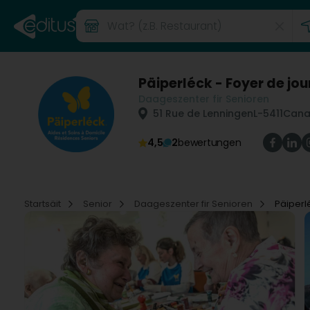
Päiperléck - Foyer de jo
Daageszenter fir Senioren
51 Rue de Lenningen
L-5411
Cana
4,5
2
bewertungen
Startsäit
Senior
Daageszenter fir Senioren
Päiperl