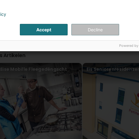
Päiperléck - Foyer de jour Am Wéngert
Virun 3 Joer(en)
licy
Bonjour Lucien Merci d'avoir pris le temps de nous lai
Foyer de Jour. Nous vous souhaitons une bonne jour
Accept
Decline
Powered by
is Artikelen
Eise Mobille Fleegedéngscht
Eis Seniorenresidenze