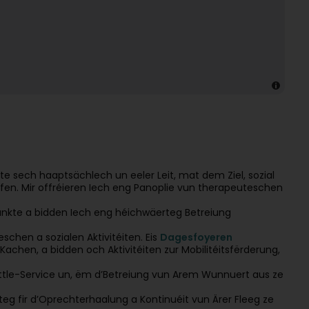
e sech haaptsächlech un eeler Leit, mat dem Ziel, sozial
fen. Mir offréieren Iech eng Panoplie vun therapeuteschen
unkte a bidden Iech eng héichwäerteg Betreiung
schen a sozialen Aktivitéiten. Eis
Dagesfoyeren
Kachen, a bidden och Aktivitéiten zur Mobilitéitsfërderung,
tle-Service un, ëm d’Betreiung vun Arem Wunnuert aus ze
iteg fir d’Oprechterhaalung a Kontinuéit vun Ärer Fleeg ze