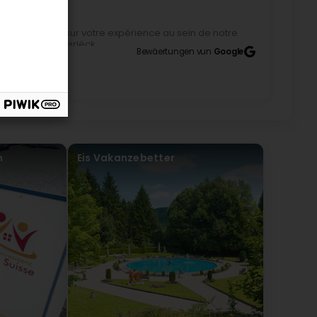
sser votre avis sur votre expérience au sein de notre
née. Team Päiperléck
Bewäertungen vun
Google
n
Eis Vakanzebetter