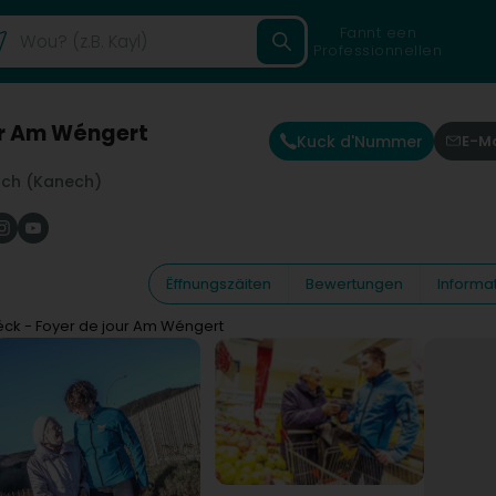
Fannt een
Professionnellen
ur Am Wéngert
Kuck d'Nummer
E-Ma
ch (Kanech)
Ëffnungszäiten
Bewertungen
Informa
éck - Foyer de jour Am Wéngert