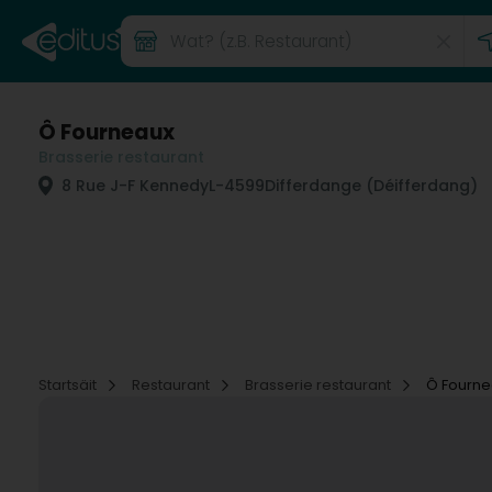
Ô Fourneaux
Brasserie restaurant
8 Rue J-F Kennedy
L-4599
Differdange (Déifferdang)
Startsäit
Restaurant
Brasserie restaurant
Ô Fourne