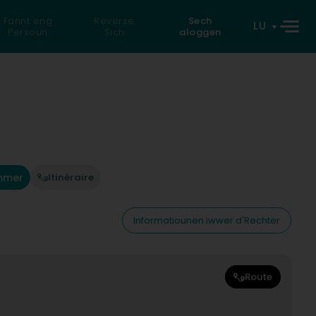
Fannt eng
Reverse
Sech
LU
Persoun
Sich
aloggen
mmer
Itinéraire
Informatiounen iwwer d'Rechter
Route