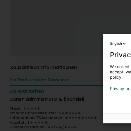
English
Privac
We collect 
Zousätzlech Informatiounen
accept, we'
policy.
Eis Produkter an Zerwisser
Privacy po
Eis Aktivitéiten
Daten administrativ & finanziell
Nace : ∗∗.∗∗∗
N° vum Handelsregister : ∗∗∗∗∗∗∗
International TVAsnummer : ∗∗∗∗∗∗∗∗∗∗
Kapital : ∗∗ ∗∗∗ €
Grënnungsdatum : ∗∗/∗∗/∗∗∗∗