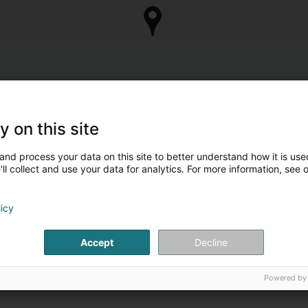
y on this site
and process your data on this site to better understand how it is used
ll collect and use your data for analytics. For more information, see 
licy
Accept
Decline
Powered by