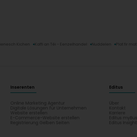
lienesch Kichen
Kaffi an Téi - Eenzelhandel
Nuddelen
Plat fir m
Inserenten
Editus
Online Marketing Agentur
Über
Digitale Lösungen für Unternehmen
Kontakt
Website erstellen
Karriere
E-Commerce-Website erstellen
Editus myBus
Registrierung Gelben Seiten
Editus Insigh