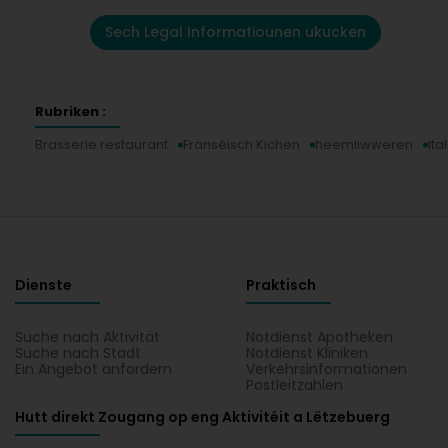
Sech Legal Informatiounen ukucken
Rubriken :
Brasserie restaurant
Franséisch Kichen
heemliwweren
Ita
Dienste
Praktisch
Suche nach Aktivität
Notdienst Apotheken
Suche nach Stadt
Notdienst Kliniken
Ein Angebot anfordern
Verkehrsinformationen
Postleitzahlen
Hutt direkt Zougang op eng Aktivitéit a Lëtzebuerg