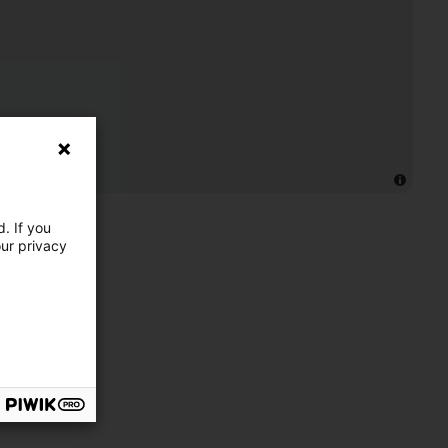
. If you
our privacy