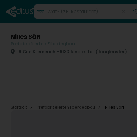
Nilles Sàrl
Prefabrizéierten Fäerdegbau
19 Cité Kremerich
L-6133
Junglinster (Jonglënster)
Startsäit
Prefabrizéierten Fäerdegbau
Nilles Sàrl