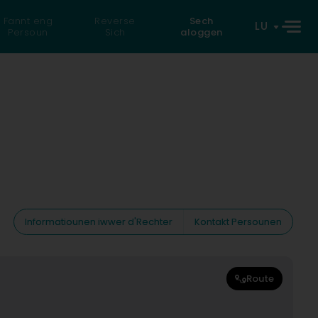
Fannt eng
Reverse
Sech
LU
Persoun
Sich
aloggen
Informatiounen iwwer d'Rechter
Kontakt Persounen
Route