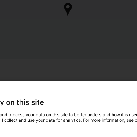
y on this site
and process your data on this site to better understand how it is used
ll collect and use your data for analytics. For more information, see 