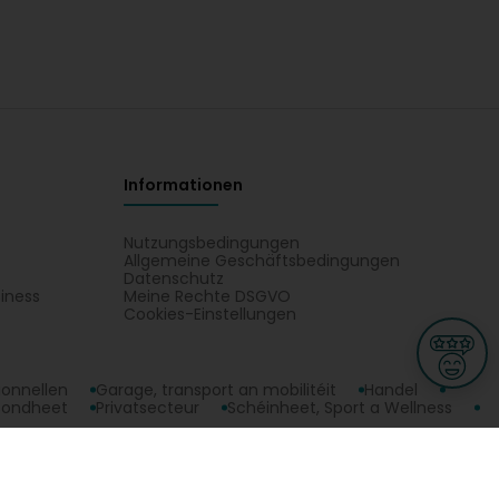
Informationen
Nutzungsbedingungen
Allgemeine Geschäftsbedingungen
Datenschutz
iness
Meine Rechte DSGVO
t
Cookies-Einstellungen
ionnellen
Garage, transport an mobilitéit
Handel
sondheet
Privatsecteur
Schéinheet, Sport a Wellness
erten Fäerdegbau. Situéiert Äre Kontakt Nilles Sàrl op enger Kaart vun
ge
L-3670 Kayl