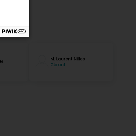
M. Laurent Nilles
er
Gérant