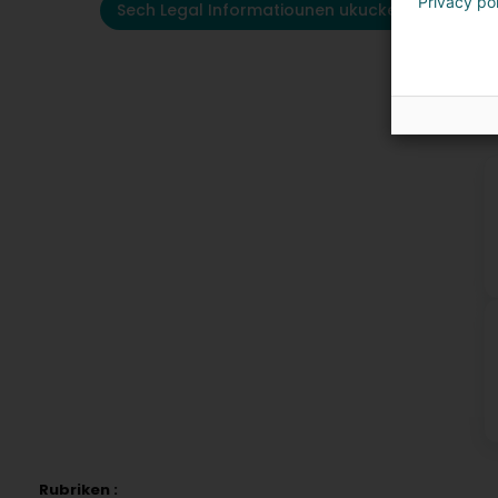
Privacy po
Sech Legal Informatiounen ukucken
K
Rubriken :