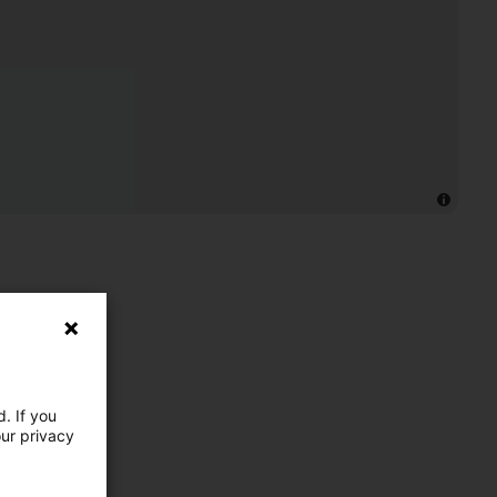
. If you
our privacy