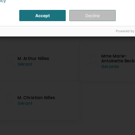
licy
Accept
Decline
Powered by
ontakt Persounen
Mme Marie-
M. Arthur Nilles
Antoinette Beck
Gérant
Gérante
M. Christian Nilles
Gérant