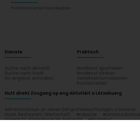
Prefabrizéierten Fäerdegbau
Dienste
Praktisch
Suche nach Aktivität
Notdienst Apotheken
Suche nach Stadt
Notdienst Kliniken
Ein Angebot anfordern
Verkehrsinformationen
Postleitzahlen
Hutt direkt Zougang op eng Aktivitéit a Lëtzebuerg
Administratioun an aaner Déngschtleeschtungen a Servicer
Hotel, Restaurant, Wiertschaft
Industrie
Kommunikatioun
Unterricht, Formatioun an Aarbecht
Wunnéng
Nilles Sàrl zu Junglinster, all praktesch Informatiounen iwwert Nilles Sàrl 
Junglinster.
1.0.2606.0809
C