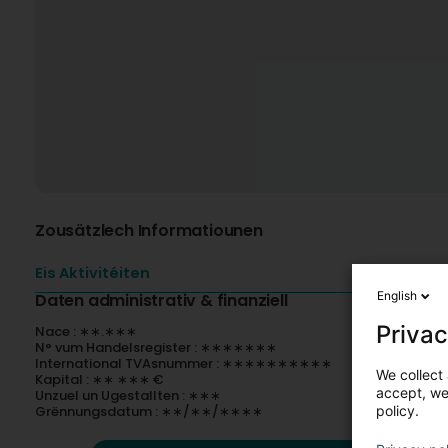
Zousätzlech Informatiounen
Eis Aktivitéiten
English
Daten administrativ & finanziell
Privac
Nace : ∗∗.∗∗∗
N° vum Handelsregister : ∗∗∗∗∗∗∗
International TVAsnummer : ∗∗∗∗∗∗∗∗∗∗
We collect 
Kapital : ∗∗ ∗∗∗ €
accept, we'
Unzuel un Ugestallten : ∗∗∗
policy.
Grënnungsdatum : ∗∗/∗∗/∗∗∗∗