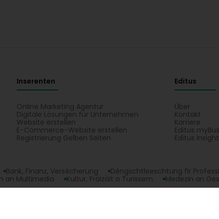
Inserenten
Editus
Online Marketing Agentur
Über
Digitale Lösungen für Unternehmen
Kontakt
Website erstellen
Karriere
E-Commerce-Website erstellen
Editus myBus
Registrierung Gelben Seiten
Editus Insigh
Bank, Finanz, Versécherung
Déngschtleeschtung fir Profess
 an Multimedia
Kultur, Fräizäit a Turissem
Medezin an Ge
: Ëffnungszäiten, Telefon, Adress. All Aktivitéite vun Nilles Sàrl : Prefabrizéi
opyright © 2026
Editus Luxembourg S.A.
208, rue de Noertzan