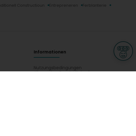
aditionell Constructioun
Entrepreneren
Ferblanterie
Informationen
Nutzungsbedingungen
Allgemeine Geschäftsbedingungen
Datenschutz
iness
Meine Rechte DSGVO
t
Cookies-Einstellungen
ionnellen
Garage, transport an mobilitéit
Handel
sondheet
Privatsecteur
Schéinheet, Sport a Wellness
te vun Nicolas & Heidesch Sàrl : Baussenaménagement,
ie, Gespär, Velux. Situéiert Äre Kontakt Nicolas & Heidesch Sàrl op
ge
L-3670 Kayl