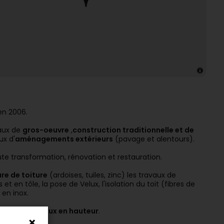
 en 2006.
vaux de
gros-oeuvre
,
construction traditionnelle et de
ux d'
aménagements extérieurs
(pavage et alentours).
te transformation, rénovation et restauration.
re de toiture
(ardoises, tuiles, zinc) les travaux de
t en tôle, la pose de Velux, l'isolation du toit (fibres de
 en inox.
 de tout travaux en hauteur
.