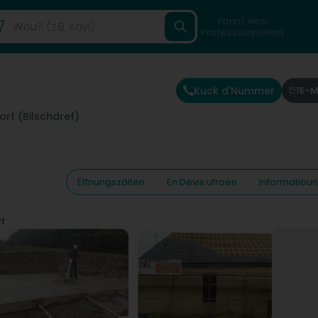
Fannt een
Professionnellen
Kuck d'Nummer
E-M
orf (Bilschdref)
Ëffnungszäiten
En Devis ufroen
Informatiou
l