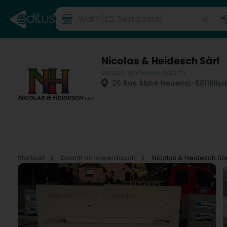
Nicolas & Heidesch Sàrl
Daach an Iwwerdaach
26 Rue Abbé Neuens
L-8811
Bilsd
Startsäit
Daach an Iwwerdaach
Nicolas & Heidesch Sàr