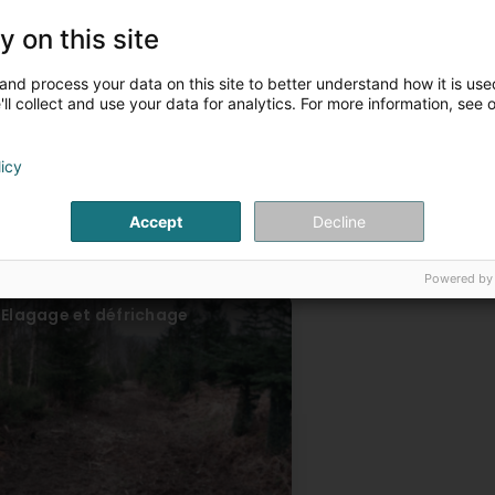
is Artikelen
y on this site
Qui sommes nous ?
Construction, rénova
and process your data on this site to better understand how it is used
ll collect and use your data for analytics. For more information, see 
licy
Accept
Decline
Powered by
Elagage et défrichage