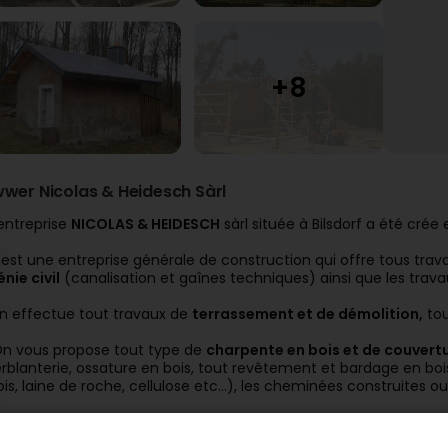
wwer Nicolas & Heidesch Sàrl
'entreprise
NICOLAS & HEIDESCH
sàrl située à Bilsdorf a été crée
'est une entreprise générale de construction qui offre tous tra
énie civil
(canalisation et gaînes techniques) ainsi que les trava
n effectue tout travaux de
terrassement et de démolition,
tou
n vous propose tout type de
charpente en bois et de couvertu
erblanterie, ossature en bois, tout revêtement et bardage en bois e
ois, laine de roche, cellulose etc...), les cheminées construites ou
n s'occupe de
l'élagage et l'abattage d'arbres dangereux et