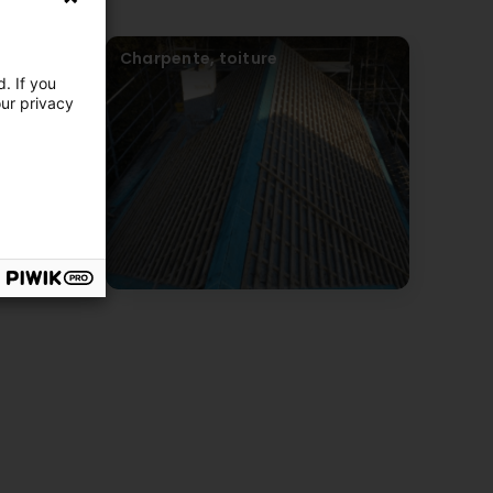
tion
Charpente, toiture
. If you
our privacy