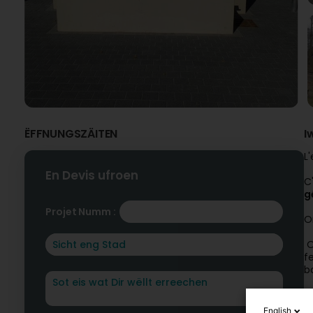
ËFFNUNGSZÄITEN
I
L
En Devis ufroen
C
g
Projet Numm :
O
O
f
b
O
English