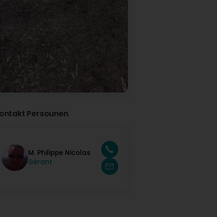
ontakt Persounen
M. Philippe Nicolas
Gérant