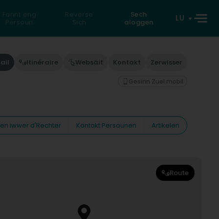
Fannt eng
Reverse
Sech
LU
Persoun
Sich
aloggen
ail
Itinéraire
Websäit
Kontakt
Zerwisser
Gesinn Zuel mobil
nen iwwer d'Rechter
Kontakt Persounen
Artikelen
Route