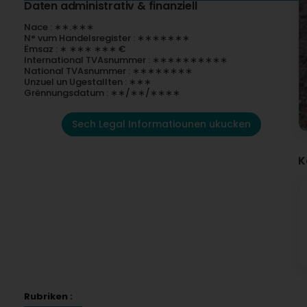
Daten administrativ & finanziell
Nace : ∗∗.∗∗∗
N° vum Handelsregister : ∗∗∗∗∗∗∗
Ëmsaz : ∗ ∗∗∗ ∗∗∗ €
International TVAsnummer : ∗∗∗∗∗∗∗∗∗∗
National TVAsnummer : ∗∗∗∗∗∗∗∗
Unzuel un Ugestallten : ∗∗∗
Grënnungsdatum : ∗∗/∗∗/∗∗∗∗
Sech Legal Informatiounen ukucken
K
Rubriken :