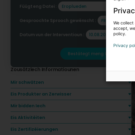
E
Füügt eng Datei :
Eroplueden
Privac
Gesproochte Sprooch gewënscht :
FR
We collect 
accept, we'
policy.
Datum vun der Interventioun :
Privacy po
Bestätegt meng Ufro
Zousätzlech Informatiounen
Mir schwätzen
Eis Produkter an Zerwisser
Mir bidden Iech
Eis Aktivitéiten
Eis Zertifizéierungen