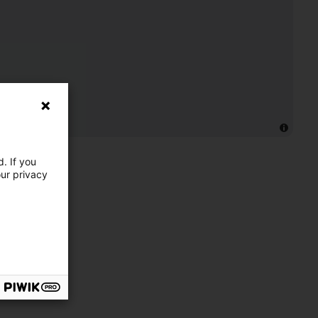
. If you
our privacy