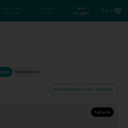
Fannt eng
Reverse
Sech
LU
Persoun
Sich
aloggen
mmer
Itinéraire
Informatiounen iwwer d'Rechter
Route