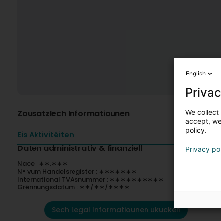
English
Privac
We collect 
Zousätzlech Informatiounen
accept, we'
policy.
Eis Aktivitéiten
Daten administrativ & finanziell
Privacy po
Nace : ∗∗.∗∗∗
N° vum Handelsregister : ∗∗∗∗∗∗∗
International TVAsnummer : ∗∗∗∗∗∗∗∗∗∗
Grënnungsdatum : ∗∗/∗∗/∗∗∗∗
Sech Legal Informatiounen ukucken