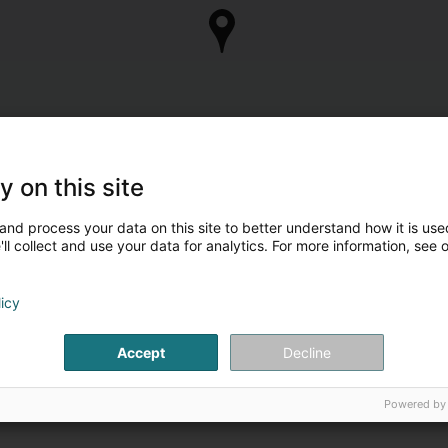
y on this site
and process your data on this site to better understand how it is used
ll collect and use your data for analytics. For more information, see 
licy
Accept
Decline
Powered by