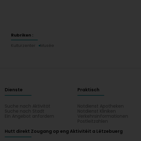
Rubriken :
Kulturzenter
Musée
Dienste
Praktisch
Suche nach Aktivität
Notdienst Apotheken
Suche nach Stadt
Notdienst Kliniken
Ein Angebot anfordern
Verkehrsinformationen
Postleitzahlen
Hutt direkt Zougang op eng Aktivitéit a Lëtzebuerg