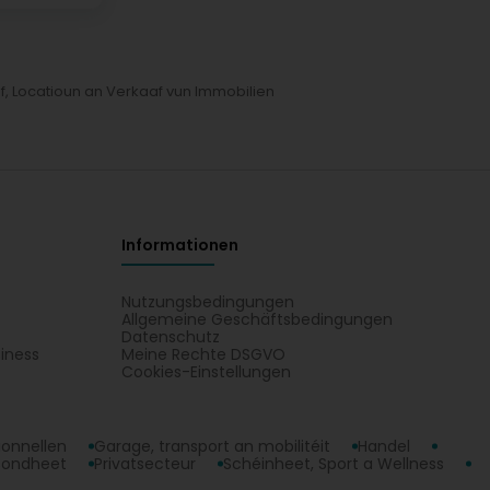
f, Locatioun an Verkaaf vun Immobilien
Informationen
Nutzungsbedingungen
Allgemeine Geschäftsbedingungen
Datenschutz
iness
Meine Rechte DSGVO
t
Cookies-Einstellungen
ionnellen
Garage, transport an mobilitéit
Handel
sondheet
Privatsecteur
Schéinheet, Sport a Wellness