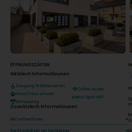
ËFFNUNGSZÄITEN
I
Nëtzlech Informatiounen
Zougang fir Behënnerten
M
Online-Accès
Hond/Hënn erlaabt
Hot Spot WiFi
S
Klimaanlag
a
Zousätzlech Informatiounen
M
Mir schwätzen
z
Eis Produkter an Zerwisser
N