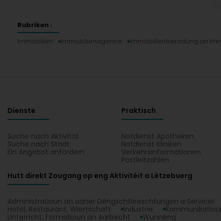
Rubriken :
Immobilien
Immobilienagence
Immobilienberodung an Imm
Dienste
Praktisch
Suche nach Aktivität
Notdienst Apotheken
Suche nach Stadt
Notdienst Kliniken
Ein Angebot anfordern
Verkehrsinformationen
Postleitzahlen
Hutt direkt Zougang op eng Aktivitéit a Lëtzebuerg
Administratioun an aaner Déngschtleeschtungen a Servicer
Hotel, Restaurant, Wiertschaft
Industrie
Kommunikatioun
Unterricht, Formatioun an Aarbecht
Wunnéng