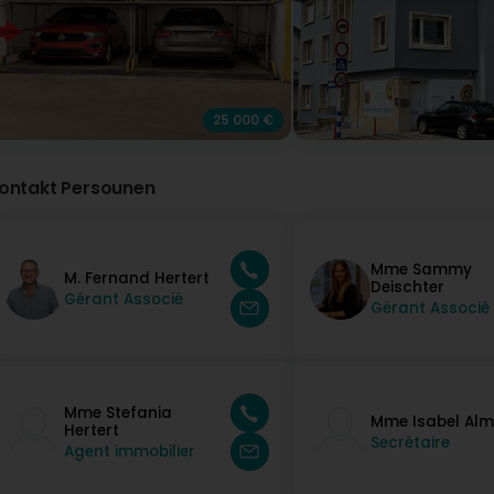
25 000 €
ontakt Persounen
Mme Sammy
M. Fernand Hertert
Deischter
Gérant Associé
Gérant Associé
Mme Stefania
Mme Isabel Alm
Hertert
Secrétaire
Agent immobilier