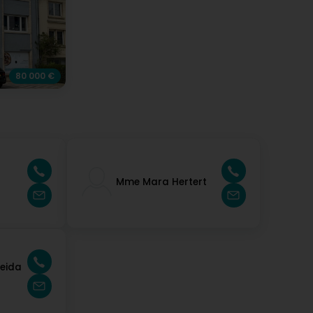
80 000 €
Mme Mara Hertert
eida