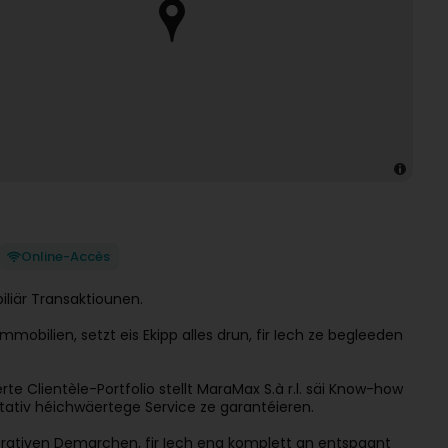
Online-Accès
iliär Transaktiounen.
mobilien, setzt eis Ekipp alles drun, fir Iech ze begleeden
e Clientèle-Portfolio stellt MaraMax S.à r.l. säi Know-how
litativ héichwäertege Service ze garantéieren.
strativen Demarchen, fir Iech eng komplett an entspaant