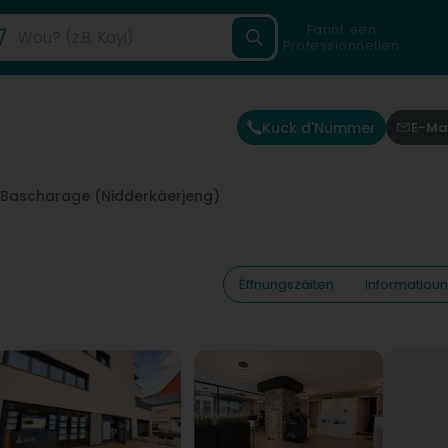
Fannt een
Professionnellen
Kuck d'Nummer
E-Ma
Bascharage (Nidderkäerjeng)
Ëffnungszäiten
Informatiou