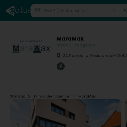
MaraMax
Immobilienagence
2A Rue de la Résistance
L-4942
Startsäit
Immobilienagence
MaraMax