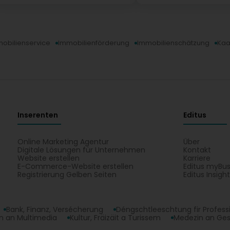
obilienservice
Immobilienförderung
Immobilienschätzung
Kaa
Inserenten
Editus
Online Marketing Agentur
Über
Digitale Lösungen für Unternehmen
Kontakt
Website erstellen
Karriere
E-Commerce-Website erstellen
Editus myBus
Registrierung Gelben Seiten
Editus Insigh
Bank, Finanz, Versécherung
Déngschtleeschtung fir Profess
 an Multimedia
Kultur, Fräizäit a Turissem
Medezin an Ge