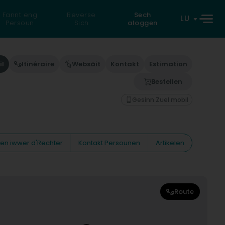
Fannt eng
Reverse
Sech
LU
Persoun
Sich
aloggen
il
Itinéraire
Websäit
Kontakt
Estimation
Bestellen
Gesinn Zuel mobil
nen iwwer d'Rechter
Kontakt Persounen
Artikelen
Route