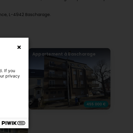
ance, L-4942 Bascharage.
Appartement à Bascharage
. If you
our privacy
680 000 €
455 000 €
 Howald