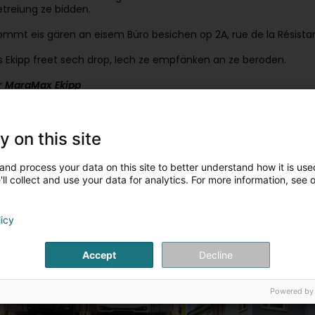
etreiung ze bidden.
ommt eis gären an eisem Büro besichen op 2A, rue de la Résist
is Ekipp freet sech drop, Iech ze empfänken an ze beroden.
r MaraMax Ekipp
is Artikelen
Maison de rapport à vendre
Maison à Pétange
y on this site
and process your data on this site to better understand how it is used
ll collect and use your data for analytics. For more information, see 
licy
650 000 €
Accept
Decline
Parking en vente à Bascharage
Fonds de commerce à
Powered by