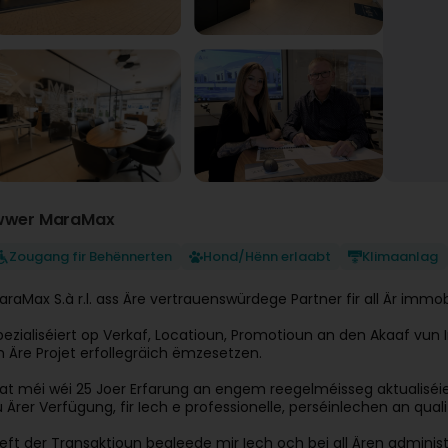
wwer MaraMax
Zougang fir Behënnerten
Hond/Hënn erlaabt
Klimaanlag
araMax S.à r.l. ass Äre vertrauenswürdege Partner fir all Är immob
pezialiséiert op Verkaf, Locatioun, Promotioun an den Akaaf vun Im
n Äre Projet erfollegräich ëmzesetzen.
at méi wéi 25 Joer Erfarung an engem reegelméisseg aktualiséiert
u Ärer Verfügung, fir Iech e professionelle, perséinlechen an qua
ieft der Transaktioun begleede mir Iech och bei all Ären admini