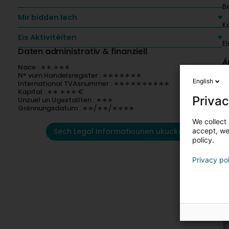
B
Mir bidden Iech
K
Eis Aktivitéiten
E
Daten administrativ & finanziell
Ä
Nace : ∗∗.∗∗∗
E
N° vum Handelsregister : ∗∗∗∗∗∗∗
English
International TVAsnummer : ∗∗∗∗∗∗∗∗∗∗
Kapital : ∗∗ ∗∗∗ €
Privac
Unzuel un Ugestallten : ∗∗∗
Grënnungsdatum : ∗∗/∗∗/∗∗∗∗
We collect 
Sech Legal Informatiounen ukucken
accept, we'
policy.
Privacy po