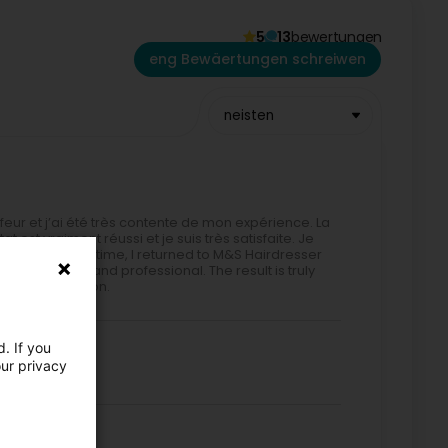
5
13
bewertungen
eng Bewäertungen schreiwen
neisten
ur et j’ai été très contente de mon expérience. La
t est vraiment réussi et je suis très satisfaite. Je
 After a long time, I returned to M&S Hairdresser
ery friendly and professional. The result is truly
ithout hesitation.
. If you
our privacy