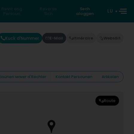
Fannt eng
Reverse
Sech
LU
Persoun
Sich
aloggen
Kuck d'Nummer
E-Mail
Itinéraire
Websäit
tiounen iwwer d'Rechter
Kontakt Persounen
Artikelen
Route