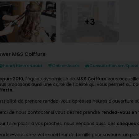
wwer M&S Coiffure
Hond/Hënn erlaabt
Online-Accès
Consultation am Spidol
epuis 2010
, l'équipe dynamique de
M&S Coiffure
vous accueille
ous proposons aussi une carte de fidélité qui vous permet au b
fferte
.
ossibilité de prendre rendez-vous après les heures d'ouverture 
erci de nous contacter si vous désirez prendre
rendez-vous en f
our faire plaisir à vos proches, nous vendons aussi des
chèques 
endez-vous chez votre coiffeur de famille pour savourer un pur