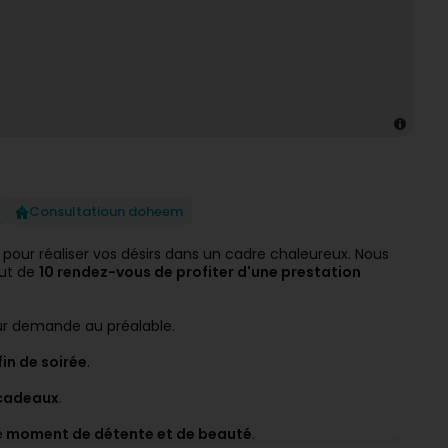
Consultatioun doheem
 pour réaliser vos désirs dans un cadre chaleureux. Nous
out de
10 rendez-vous de profiter d'une prestation
sur demande au préalable.
in de soirée
.
cadeaux
.
e
moment de détente et de beauté
.