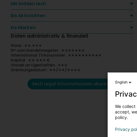
Mir bidden Iech
Eis Aktivitéiten
Eis Marken
Daten administrativ & finanziell
Nace : ∗∗.∗∗∗
N° vum Handelsregister : ∗∗∗∗∗∗∗
International TVAsnummer : ∗∗∗∗∗∗∗∗∗∗
Kapital : ∗∗ ∗∗∗ €
Unzuel un Ugestallten : ∗∗∗
Grënnungsdatum : ∗∗/∗∗/∗∗∗∗
English
Sech Legal Informatiounen ukucken
Privac
We collect 
accept, we'
policy.
Privacy po