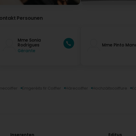
ontakt Persounen
Mme Sonia
Rodrigues
Mme Pinto Man
Gérante
ecoiffer
Emgeréits fir Coiffer
Härecoiffer
Hochzäitscoiffure
Ka
Inserenten
Editus