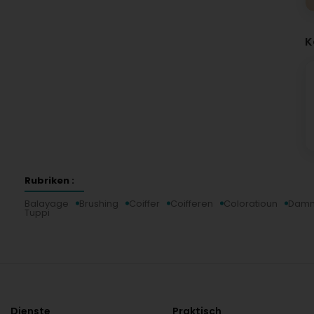
K
Rubriken :
Balayage
Brushing
Coiffer
Coifferen
Coloratioun
Damm
Tuppi
Dienste
Praktisch