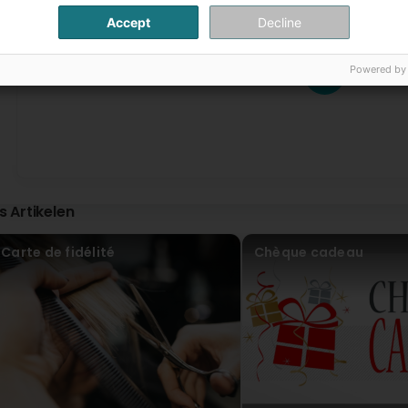
Accept
Decline
Andreia Aparicio
Virun 3 Joer(en)
Powered by
1
2
...
Camila Almeida
Virun 3 Joer(en)
Super Service! 👏🏻👏🏻
is Artikelen
Carte de fidélité
Chèque cadeau