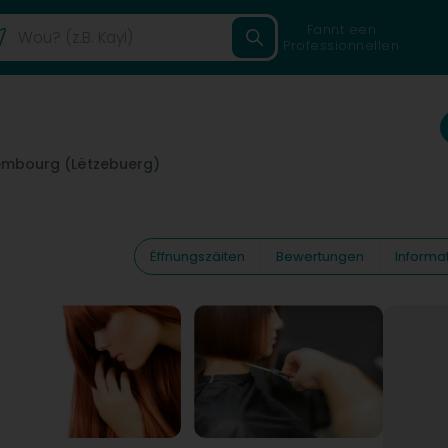
Fannt een
Professionnellen
embourg (Lëtzebuerg)
Ëffnungszäiten
Bewertungen
Informa