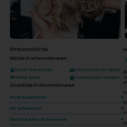
ËFFNUNGSZÄITEN
I
Nëtzlech Informatiounen
Hond/Hënn erlaabt
Consultation am Spidol
D
v
Online-Accès
Consultatioun doheem
o
Zousätzlech Informatiounen
P
Eis Bezuelmëttel
M
Mir schwätzen
P
Eis Produkter an Zerwisser
R