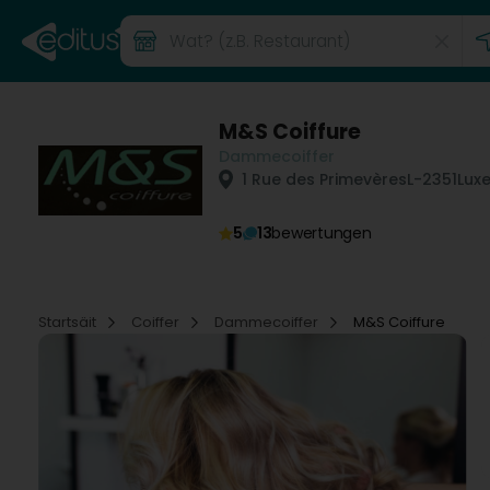
M&S Coiffure
Dammecoiffer
1 Rue des Primevères
L-2351
Lux
5
13
bewertungen
Startsäit
Coiffer
Dammecoiffer
M&S Coiffure