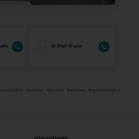
uela
M. Klein Bruno
nnercoiffer
Manikür
Manikür
Mèchen
Permanente
Informationen