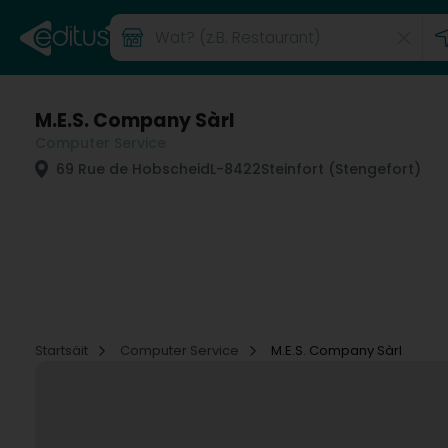
M.E.S. Company Sàrl
Computer Service
69 Rue de Hobscheid
L-8422
Steinfort (Stengefort)
Startsäit
Computer Service
M.E.S. Company Sàrl