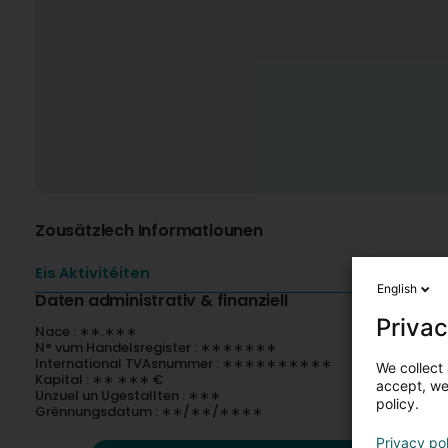
Zousätzlech Informatiounen
Eis Aktivitéiten
English
Daten administrativ & finanziell
Privac
Nace : ∗∗.∗∗∗
N° vum Handelsregister : ∗∗∗∗∗∗∗
International TVAsnummer : ∗∗∗∗∗∗∗∗∗∗
We collect 
Kapital : ∗∗ ∗∗∗ €
accept, we'
Unzuel un Ugestallten : ∗∗∗
policy.
Grënnungsdatum : ∗∗/∗∗/∗∗∗∗
Privacy po