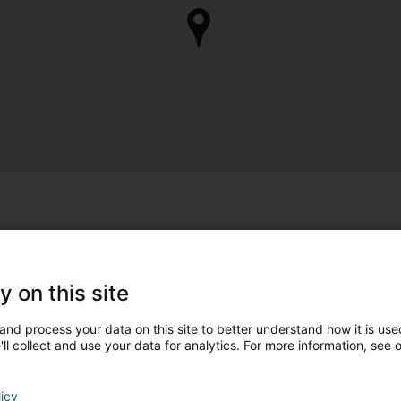
y on this site
and process your data on this site to better understand how it is used
ll collect and use your data for analytics. For more information, see 
licy