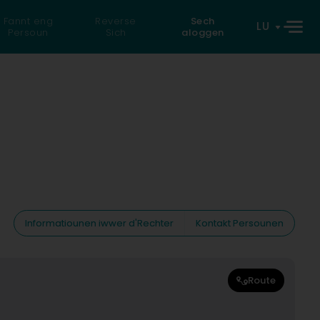
Fannt eng
Reverse
Sech
LU
Persoun
Sich
aloggen
Informatiounen iwwer d'Rechter
Kontakt Persounen
Route