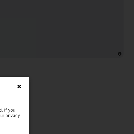
. If you
our privacy