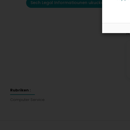
Sech Legal Informatiounen ukucken
K
Rubriken :
Computer Service