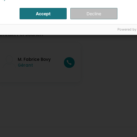
Accept
Decline
Powered by
ontakt Persounen
M. Fabrice Bovy
Gérant