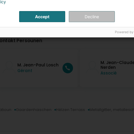
licy
Accept
Decline
Powered by
ontakt Persounen
M. Jean-Claud
M. Jean-Paul Losch
Nerden
Gérant
Associé
latioun
Gaardenhaischen
Hëlzen Terrass
Metallgitter, metalles