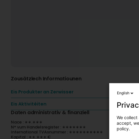
Zousätzlech Informatiounen
Eis Produkter an Zerwisser
English
Privac
Eis Aktivitéiten
Daten administrativ & finanziell
We collect 
Nace : ∗∗.∗∗∗
accept, we'
N° vum Handelsregister : ∗∗∗∗∗∗∗
policy.
International TVAsnummer : ∗∗∗∗∗∗∗∗∗∗
Kapital : ∗∗ ∗∗∗ €