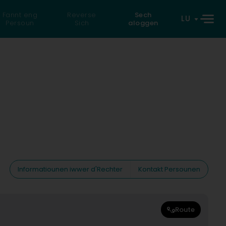
Fannt eng
Reverse
Sech
LU
Persoun
Sich
aloggen
Informatiounen iwwer d'Rechter
Kontakt Persounen
Route