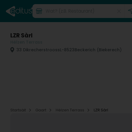
LZR Sàrl
Hëlzen Terrass
33 Dikrecherstrooss
L-8523
Beckerich (Biekerech)
Startsäit
Gaart
Hëlzen Terrass
LZR Sàrl