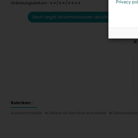
Privacy po
Grënnungsdatum : ∗∗/∗∗/∗∗∗∗
Sech Legal Informatiounen ukucken
K
Rubriken :
Aussenmobiliar
Clôture an Barrière aus Metall
Clôtureinstal