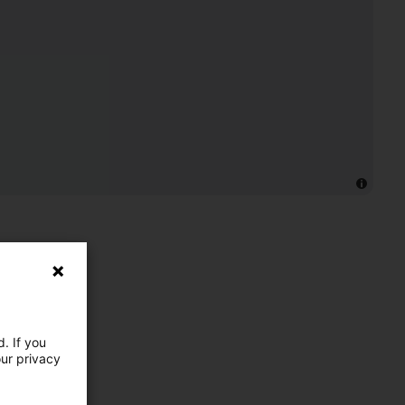
. If you
our privacy