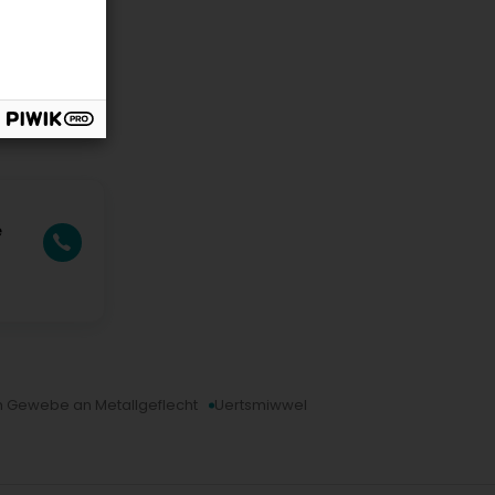
e
ch Gewebe an Metallgeflecht
Uertsmiwwel