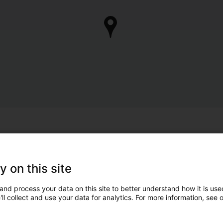
y on this site
and process your data on this site to better understand how it is used
ll collect and use your data for analytics. For more information, see 