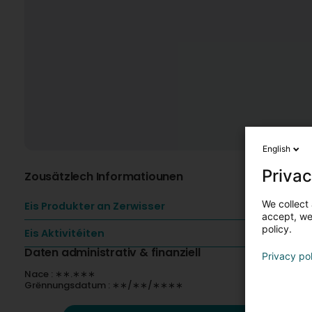
English
Privac
Zousätzlech Informatiounen
We collect 
Eis Produkter an Zerwisser
accept, we'
policy.
Eis Aktivitéiten
Daten administrativ & finanziell
Privacy po
Nace : ∗∗.∗∗∗
Grënnungsdatum : ∗∗/∗∗/∗∗∗∗