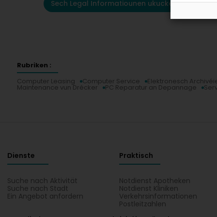
Sech Legal Informatiounen ukucken
Rubriken :
Computer Leasing
Computer Service
Elektronesch Archivéi
Maintenance vun Drécker
PC Reparatur an Depannage
Ser
Dienste
Praktisch
Suche nach Aktivität
Notdienst Apotheken
Suche nach Stadt
Notdienst Kliniken
Ein Angebot anfordern
Verkehrsinformationen
Postleitzahlen