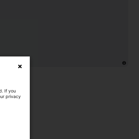
. If you
our privacy