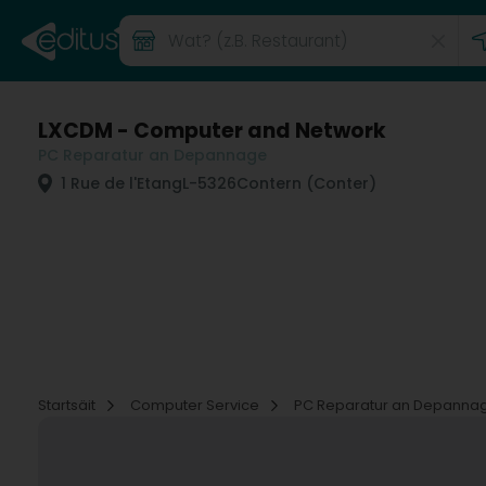
LXCDM - Computer and Network
PC Reparatur an Depannage
1 Rue de l'Etang
L-5326
Contern (Conter)
Startsäit
Computer Service
PC Reparatur an Depanna