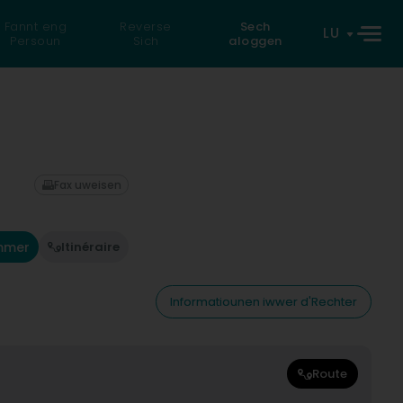
Fannt eng
Reverse
Sech
LU
Persoun
Sich
aloggen
Fax uweisen
mmer
Itinéraire
Informatiounen iwwer d'Rechter
Route