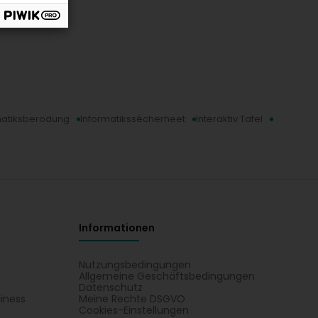
matiksberodung
Informatikssécherheet
Interaktiv Tafel
Informationen
Nutzungsbedingungen
Allgemeine Geschäftsbedingungen
Datenschutz
iness
Meine Rechte DSGVO
t
Cookies-Einstellungen