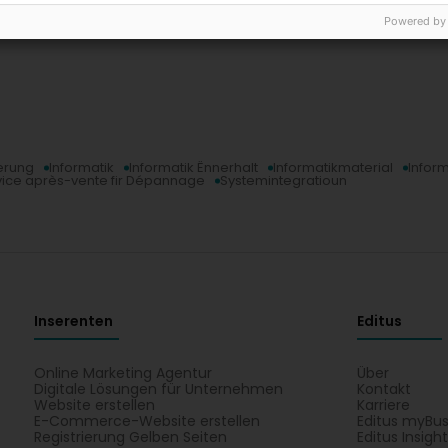
Powered by
erung
Informatik
Informatik Ënnerhalt
Informatikmaterial
Infor
vice après-vente fir Dépannage
Systemintegratioun
Inserenten
Editus
Online Marketing Agentur
Über
Digitale Lösungen für Unternehmen
Kontakt
Website erstellen
Karriere
E-Commerce-Website erstellen
Editus myBus
Registrierung Gelben Seiten
Editus Insigh