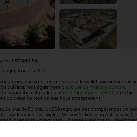
wwer LSC360 SA
n engagement à
360°
haque jour, nous mettons en œuvre des solutions innovantes qu
ais qui l’inspirent également à
évoluer de manière durable
.
otre approche est guidée par
un engagement à 360°
, où le bie
ont au cœur de tout ce que nous entreprenons.
epuis plus de 50 ans, LSC360 regroupe des compétences de pointe
a fusion des sociétés Luxplan, Simon-Christiansen & Associés, Zil
ersch Ingénieurs-Paysagistes, Luxsense Geodata, LSC Environnm
re de solutions globales et intégrées. Depuis le 15 novembre 202
approchement marque une étape déterminante dans notre évolu
onde en constante mutation.