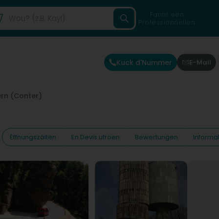
Fannt een
Professionnellen
Kuck d'Nummer
E-Mail
rn (Conter)
Ëffnungszäiten
En Devis ufroen
Bewertungen
Informa