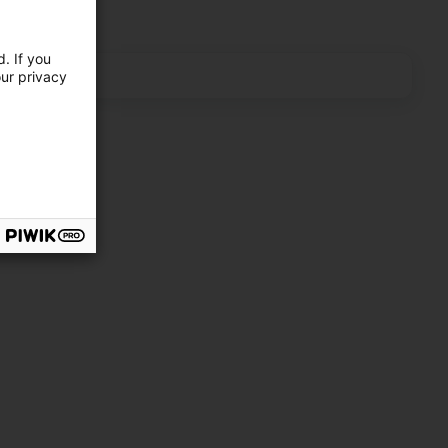
e de 13h00 à 17h00.
. If you
our privacy