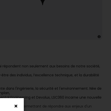
i répondent non seulement aux besoins de notre société,
n-être des individus, l’excellence technique, et la durabilité
 dans l'ingénierie, la sécurité et l'environnement. Née de
mplan,
ental Engineering et Devolux, LSC360 incarne une nouvelle
4, ce
tion, nous permettant de répondre aux enjeux d'un