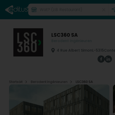
LSC360 SA
Berodent Ingénieuren
4 Rue Albert Simon
L-5315
Conte
Startsäit
Berodent Ingénieuren
LSC360 SA