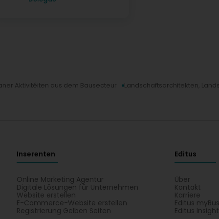
aner Aktivitéiten aus dem Bausecteur
Landschaftsarchitekten, Land
Inserenten
Editus
Online Marketing Agentur
Über
Digitale Lösungen für Unternehmen
Kontakt
Website erstellen
Karriere
E-Commerce-Website erstellen
Editus myBus
Registrierung Gelben Seiten
Editus Insigh