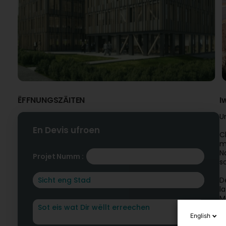
ËFFNUNGSZÄITEN
I
U
En Devis ufroen
C
m
N
Projet Numm :
s
D
l
M
è
r
English
m