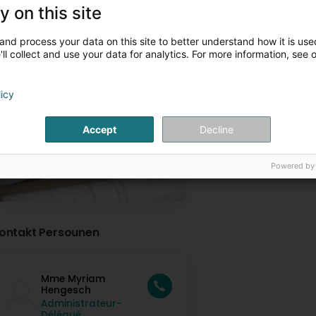
y on this site
'entreprise est ouverte du lundi au vendredi de 7h00 à 17h00.
iesen ëmmer méi
a réception est joignable par téléphone de 8h00 à 12h00 ainsi qu
and process your data on this site to better understand how it is used
ll collect and use your data for analytics. For more information, see 
is Artikelen
licy
Ingénieur-conseil
Accept
Decline
Powered by
ontakt Persounen
Mme Myriam
Hengesch
Administrateur-
Délégué