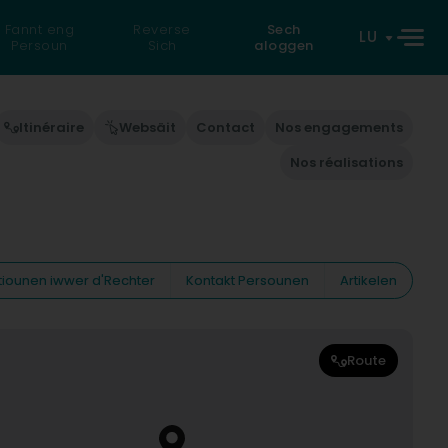
Fannt eng
Reverse
Sech
LU
Persoun
Sich
aloggen
Itinéraire
Websäit
Contact
Nos engagements
Nos réalisations
tiounen iwwer d'Rechter
Kontakt Persounen
Artikelen
Route