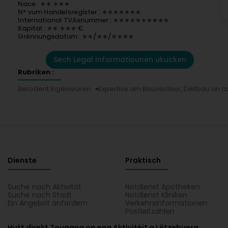
Nace : ∗∗.∗∗∗
N° vum Handelsregister : ∗∗∗∗∗∗∗
International TVAsnummer : ∗∗∗∗∗∗∗∗∗∗
Kapital : ∗∗ ∗∗∗ €
Grënnungsdatum : ∗∗/∗∗/∗∗∗∗
Sech Legal Informatiounen ukucken
Rubriken :
Berodent Ingénieuren
Expertise am Bausecteur, Déifbau an a
Dienste
Praktisch
Suche nach Aktivität
Notdienst Apotheken
Suche nach Stadt
Notdienst Kliniken
Ein Angebot anfordern
Verkehrsinformationen
Postleitzahlen
Hutt direkt Zougang op eng Aktivitéit a Lëtzebuerg