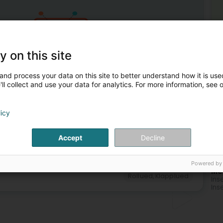
y on this site
and process your data on this site to better understand how it is used
ll collect and use your data for analytics. For more information, see 
1
licy
Accept
Decline
Powered by
Mé
Rollued, Klapplued
Ins
Ins