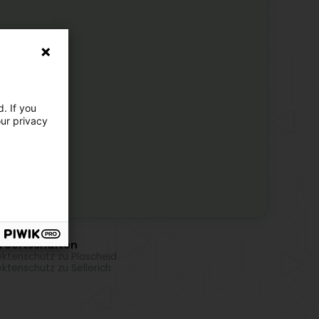
. If you
our privacy
i Uertschaften
ektenschutz zu Plascheid
ektenschutz zu Sellerich