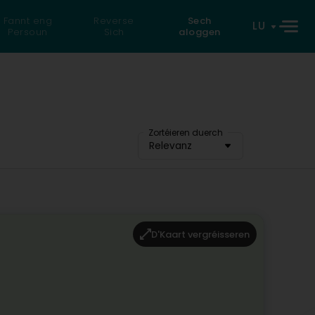
Fannt eng
Reverse
Sech
LU
Persoun
Sich
aloggen
Zortéieren duerch
Relevanz
D'Kaart vergréisseren