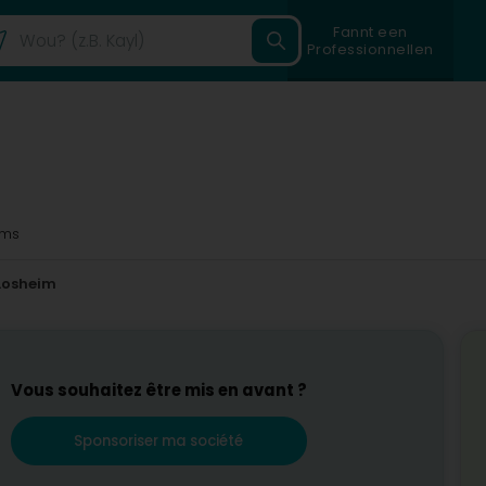
Fannt een
Professionnellen
3ms
Losheim
Vous souhaitez être mis en avant ?
Sponsoriser ma société