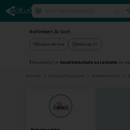
Raffinéiert Är Sich
Autour de moi
Haut op
(0)
1
Insektenschutz zu Losheim
Resultat(er) fir
en 4
Startsäit
Rollued, Klapplued
Insektenschutz