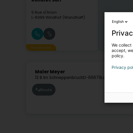
Rohatec Sàrl
5 Rue d'Arlon
L-8399
Windhof (Wandhaff)
English
Privac
We collect 
Gesponsert
accept, we'
policy.
Privacy po
Maler Meyer
13 B Im Schneppenbruch
D-66679
Losheim
Route