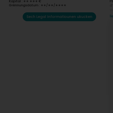
P
Kapital : ∗∗ ∗∗∗ €
Grënnungsdatum : ∗∗/∗∗/∗∗∗∗
d
V
E
l
Sech Legal Informatiounen ukucken
b
P
B