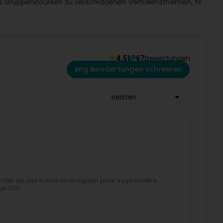
g, a Gruppencoursen zu verschiddenen Verhalens­themen, fir
herapeutin, fir Äert Déier besser ze verstoen an ze
 ugepasst un d’Besoinen vun all Déier
4,51
67
bewertungen
eng Bewäertungen schreiwen
neisten
ns hâte de voir Kuma en magasin pour sa première
at 🐶🐱