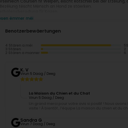
erséinlech Coursen fir Welpen, éischt Rotschléi bei der Erzéiun
’Bezéiung tëscht Mënsch an Hond ze stäerken.
erhalensberodung fir Kazen
enzel Consultatiounen mat enger spezialiséierter Kazeverhalens­t
iesen ëmmer méi
erouegen.
ersonaliséiert Berodung zu Ernierung, Fleeg a Wuelbefannen
Benotzerbewäertungen
egleedung a Berodung fir déi bescht Ernierung, Hygiène an Fleeg,
4 Stären a méi
3 Stären
2 Stären a manner
K. V
Virun 5 Daag / Deeg
La Maison du Chien et du Chat
Virun 5 Daag / Deeg
Un grand merci pour votre avis si positif ! Nous avo
visite ! À bientôt , l’équipe La maison du chien et du ch
Sandra G
Virun 7 Daag / Deeg