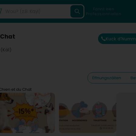
Fannt een
Professionnellen
 Chat
Kuck d'Numm
 (Käl)
Ëffnungszäiten
Be
Chien et du Chat