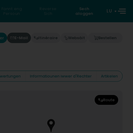
Fannt eng
Reverse
Sech
LU
Persoun
Sich
aloggen
er
E-Mail
Itinéraire
Websäit
Bestellen
wertungen
Informatiounen iwwer d'Rechter
Artikelen
Route