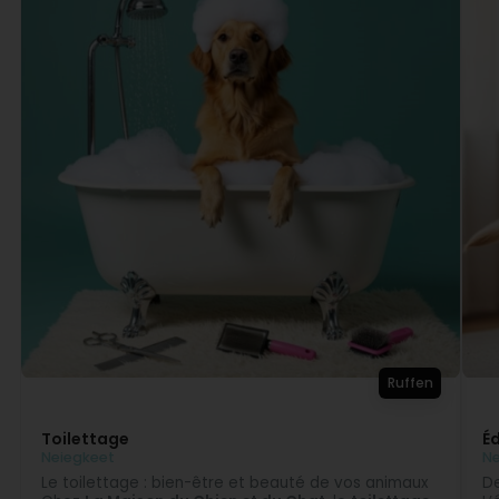
Je suis venue aujourd’hui avec mon petit chat et j’ai reçu d’
vie d’un chat d’intérieur. L’équipe est très professionnelle
On y trouve des produits et des marques de grande qualit
L’accueil était très chaleureux et tout le monde était d’
animalerie les yeux fermés ! (Translated by Google) I cam
advice on feeding, hygiene, and the care of an indoor cat.
the time to explain things thoroughly. They stock high-qua
and dogs. The welcome was very warm, and everyone was i
Erik Fichter
Virun 1 Mount / Méint
Très bon retour sur les questions demandées. (Translate
asked.
Ruffen
Toilettage
É
Neiegkeet
Ne
Le toilettage : bien-être et beauté de vos animaux
De