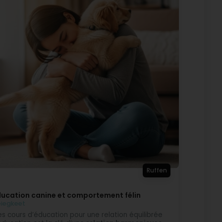
excellents conseils sur l’alimentation, l’hygiène et la
, à l’écoute et prend vraiment le temps d’expliquer.
é pour le bien-être des chats et des chiens.
une grande gentillesse. Je recommande cette
e today with my kitten and received excellent
 The team is very professional, attentive, and takes
lity products and brands for the well-being of cats
ncredibly kind. I highly recommend this pet shop!
d by Google) Very good feedback on the questions
Ruffen
ducation canine et comportement félin
iegkeet
s cours d’éducation pour une relation équilibrée