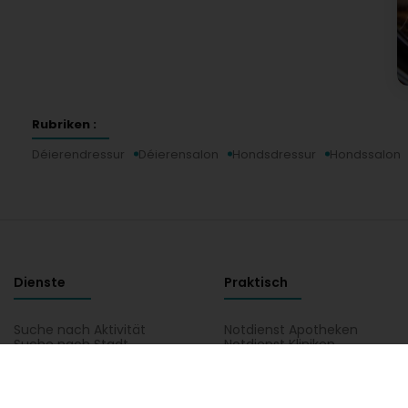
Rubriken :
Déierendressur
Déierensalon
Hondsdressur
Hondssalon
Dienste
Praktisch
Suche nach Aktivität
Notdienst Apotheken
Suche nach Stadt
Notdienst Kliniken
Ein Angebot anfordern
Verkehrsinformationen
Postleitzahlen
Hutt direkt Zougang op eng Aktivitéit a Lëtzebuerg