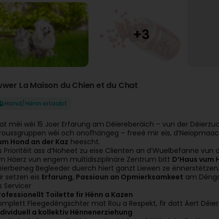
wwer La Maison du Chien et du Chat
Hond/Hënn erlaabt
at méi wéi 15 Joer Erfarung am Déiereberäich – vun der Déierzuch
roussgruppen wéi och onofhängeg – freeë mir eis, d’Neiopmaa
um Hond an der Kaz
heescht.
is Prioritéit ass d’Noheet zu eise Clienten an d’Wuelbefanne vun 
m Häerz vun engem multidisziplinäre Zentrum bitt
D’Haus vum H
éierbeineg Begleeder duerch hiert ganzt Liewen ze ënnerstëtzen
ir setzen eis
Erfarung, Passioun an Opmierksamkeet
am Déngsc
s Servicer
rofessionellt Toilette fir Hënn a Kazen
omplett Fleegedéngschter mat Rou a Respekt, fir datt Äert Déier s
ndividuell a kollektiv Hënnenerziehung