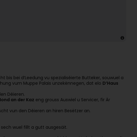
t bis bei d’Leedung vu spezialiséierte Butteker, souwuel a
chung vum Muppe Palais unzekënnegen, dat elo
D’Haus
den Déieren.
ond an der Kaz
eng grouss Auswiel u Servicer, fir Är
.
ht vun den Déieren an hiren Besëtzer an.
ech wuel fillt a gutt ausgesäit.