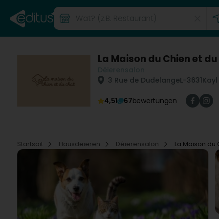
La Maison du Chien et du
Déierensalon
3 Rue de Dudelange
L-3631
Kayl
4,51
67
bewertungen
Startsäit
Hausdeieren
Déierensalon
La Maison du 