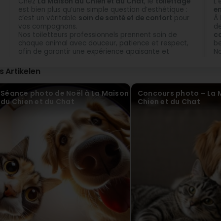
Chez
La Maison du Chien et du Chat
, le
toilettage
L’
est bien plus qu’une simple question d’esthétique :
en
c’est un véritable
soin de santé et de confort
pour
À
vos compagnons.
d
Nos toiletteurs professionnels prennent soin de
co
chaque animal avec douceur, patience et respect,
be
afin de garantir une expérience apaisante et
No
agréable.
d’
Nous proposons des
prestations adaptées à
ch
is Artikelen
chaque race, type de poil et tempérament
: bain,
pr
tonte, coupe, démêlage, épilation, nettoyage des
so
Séance photo de Noël à La Maison
Concours photo – La 
oreilles et des yeux, coupe des griffes, etc.
L
du Chien et du Chat
Chien et du Chat
Chaque séance est réalisée dans un cadre calme et
so
sécurisé, pour le bien-être total de votre chien ou
c
de votre chat.
ra
Un toilettage régulier
permet de prévenir les
N
problèmes de peau, de détecter d’éventuelles
c
anomalies et de renforcer le lien de confiance entre
p
l’animal et son soigneur.
co
Prenez rendez-vous dès aujourd’hui pour offrir à
in
votre compagnon un moment de détente et de
No
soins personnalisés.
vo
et