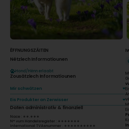
ËFFNUNGSZÄITEN
I
Nëtzlech Informatiounen
Hond/Hënn erlaabt
M
Zousätzlech Informatiounen
G
v
Mir schwätzen
E
A
v
Eis Produkter an Zerwisser
M
Daten administrativ & finanziell
Ei
P
Nace : ∗∗.∗∗∗
K
N° vum Handelsregister : ∗∗∗∗∗∗∗
I
International TVAsnummer : ∗∗∗∗∗∗∗∗∗∗