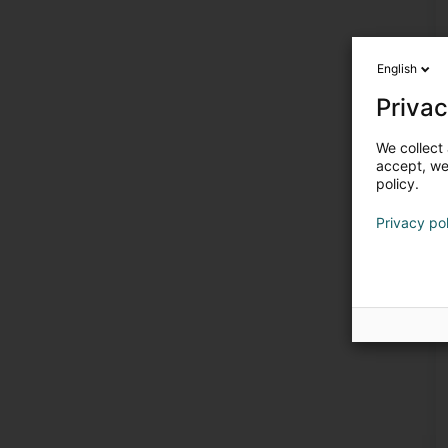
English
Privac
We collect 
accept, we'
policy.
Privacy po