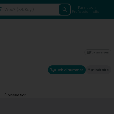
Fannt een
Professionnellen
Fax uweisen
Kuck d'Nummer
Itinéraire
L'Epicerie Sàrl