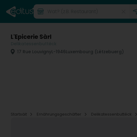
L'Epicerie Sàrl
Delikatessenbuttéck
17 Rue Louvigny
L-1946
Luxembourg (Lëtzebuerg)
Startsäit
Ernährungsgeschäfter
Delikatessenbuttéck