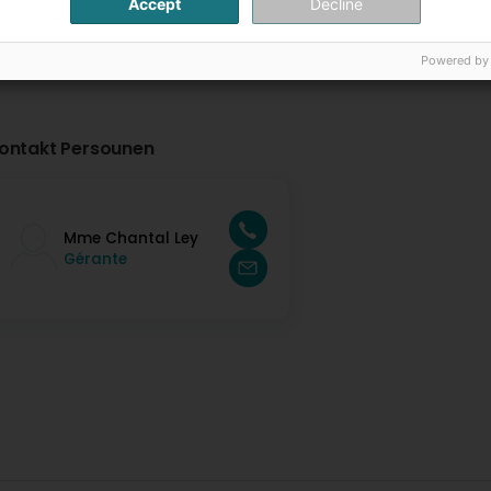
Accept
Decline
Powered by
ontakt Persounen
Mme Chantal Ley
Gérante