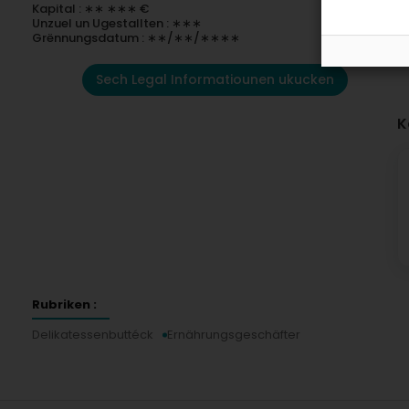
Kapital : ∗∗ ∗∗∗ €
Unzuel un Ugestallten : ∗∗∗
Grënnungsdatum : ∗∗/∗∗/∗∗∗∗
Sech Legal Informatiounen ukucken
K
Rubriken :
Delikatessenbuttéck
Ernährungsgeschäfter