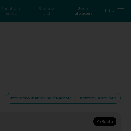
Fannt eng
Reverse
Sech
LU
Persoun
Sich
aloggen
Informatiounen iwwer d'Rechter
Kontakt Persounen
Route