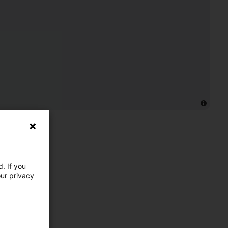
. If you
our privacy