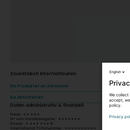
English
Zousätzlech Informatiounen
Privac
Eis Produkter an Zerwisser
We collect 
Eis Aktivitéiten
accept, we'
Daten administrativ & finanziell
policy.
Nace : ∗∗.∗∗∗
Privacy po
N° vum Handelsregister : ∗∗∗∗∗∗∗
Ëmsaz : ∗ ∗∗∗ ∗∗∗ €
International TVAsnummer : ∗∗∗∗∗∗∗∗∗∗