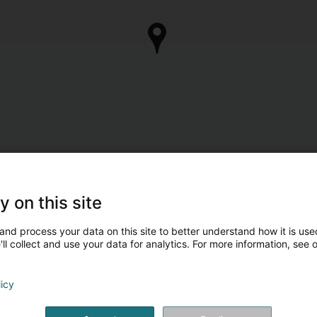
y on this site
and process your data on this site to better understand how it is used
ll collect and use your data for analytics. For more information, see 
licy