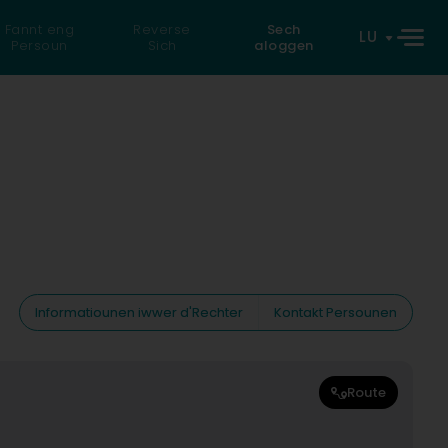
Fannt eng
Reverse
Sech
LU
Persoun
Sich
aloggen
Informatiounen iwwer d'Rechter
Kontakt Persounen
Route