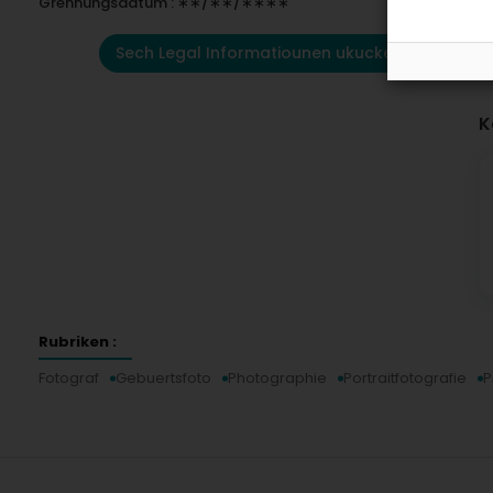
Grënnungsdatum : ∗∗/∗∗/∗∗∗∗
Sech Legal Informatiounen ukucken
K
Rubriken :
Fotograf
Gebuertsfoto
Photographie
Portraitfotografie
P