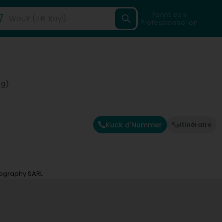
Fannt een
Professionnellen
ng)
Kuck d'Nummer
Itinéraire
tography SARL