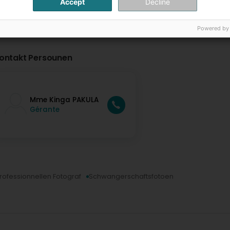
Accept
Decline
Powered by
ontakt Persounen
Mme Kinga PAKULA
Gérante
rofessionnellen Fotograf
Schwangerschaftsfotoen