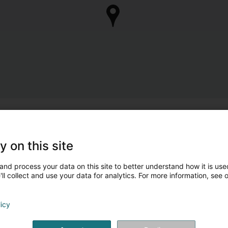
y on this site
and process your data on this site to better understand how it is used
ll collect and use your data for analytics. For more information, see 
licy