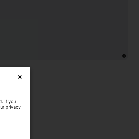
. If you
our privacy