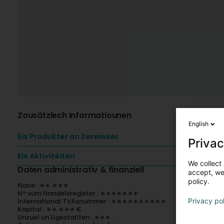
Zousätzlech Informatiounen
English
Eis Produkter an Zerwisser
Privac
Eis Aktivitéiten
We collect 
Daten administrativ & finanziell
accept, we'
policy.
Nace : ∗∗.∗∗∗
N° vum Handelsregister : ∗∗∗∗∗∗∗
International TVAsnummer : ∗∗∗∗∗∗∗∗∗∗
Privacy po
Kapital : ∗∗ ∗∗∗ €
Unzuel un Ugestallten : ∗∗∗