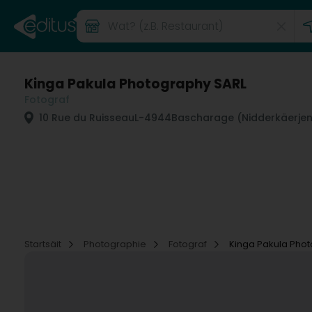
Kinga Pakula Photography SARL
Fotograf
10 Rue du Ruisseau
L-4944
Bascharage (Nidderkäerje
Startsäit
Photographie
Fotograf
Kinga Pakula Pho