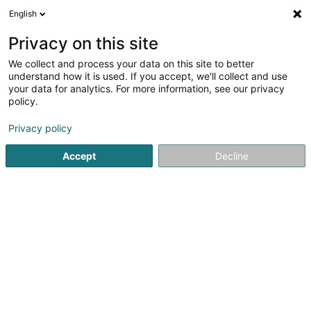
English
LU
Privacy on this site
We collect and process your data on this site to better
Raffinéiert Är Sich
understand how it is used. If you accept, we'll collect and use
your data for analytics. For more information, see our privacy
Autour de moi
Haut op
(0)
policy.
1
Foiren an Ausstellungen zu Kayl
Resultat(er) fir
en 43ms
Privacy policy
Startsäit
Foiren an Ausstellungen
Kayl
Accept
Decline
1
Union commerciale et artisanal de Kayl
Tetange Asbl
4 Rue de l'Hôtel de Ville
L-3674
Kayl (Käl)
Foiren an Ausstellungen