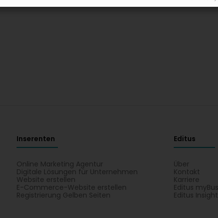
Inserenten
Editus
Online Marketing Agentur
Über
Digitale Lösungen für Unternehmen
Kontakt
Website erstellen
Karriere
E-Commerce-Website erstellen
Editus myBus
Registrierung Gelben Seiten
Editus Insigh