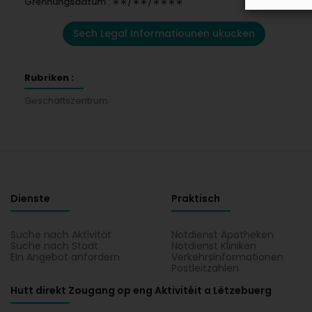
Grënnungsdatum : ∗∗/∗∗/∗∗∗∗
Sech Legal Informatiounen ukucken
Rubriken :
Geschäftszentrum
Dienste
Praktisch
Suche nach Aktivität
Notdienst Apotheken
Suche nach Stadt
Notdienst Kliniken
Ein Angebot anfordern
Verkehrsinformationen
Postleitzahlen
Hutt direkt Zougang op eng Aktivitéit a Lëtzebuerg