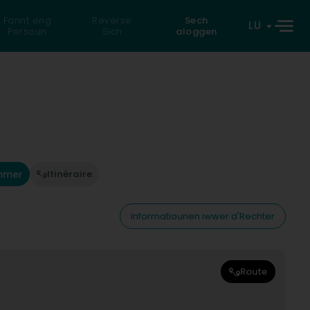
Fannt eng
Reverse
Sech
LU
Persoun
Sich
aloggen
mmer
Itinéraire
Informatiounen iwwer d'Rechter
Route