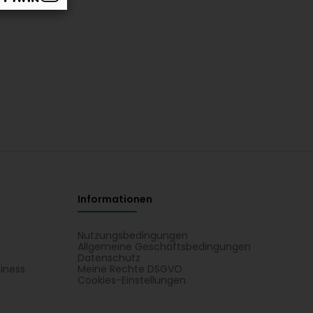
Informationen
Nutzungsbedingungen
Allgemeine Geschäftsbedingungen
Datenschutz
iness
Meine Rechte DSGVO
t
Cookies-Einstellungen