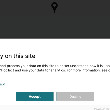
y on this site
and process your data on this site to better understand how it is used
ll collect and use your data for analytics. For more information, see 
licy
Accept
Decline
Powered by