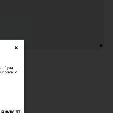
. If you
our privacy