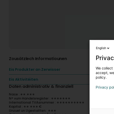
English
Privac
Zousätzlech Informatiounen
We collect 
Eis Produkter an Zerwisser
accept, we'
policy.
Eis Aktivitéiten
Daten administrativ & finanziell
Privacy po
Nace : ∗∗.∗∗∗
N° vum Handelsregister : ∗∗∗∗∗∗∗
International TVAsnummer : ∗∗∗∗∗∗∗∗∗∗
Kapital : ∗∗ ∗∗∗ €
Unzuel un Ugestallten : ∗∗∗